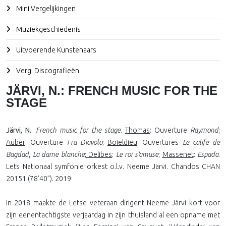
Mini Vergelijkingen
Muziekgeschiedenis
Uitvoerende Kunstenaars
Verg. Discografieën
JÄRVI, N.: FRENCH MUSIC FOR THE
STAGE
Järvi, N.
:
French music for the stage
.
Thomas
: Ouverture
Raymond
;
Auber
: Ouverture
Fra Diavolo
;
Boieldieu
: Ouvertures
Le calife de
Bagdad
,
La dame blanche
;
Delibes
:
Le roi s’amuse
;
Massenet
:
Espada
.
Lets Nationaal symfonie orkest o.l.v. Neeme Järvi. Chandos CHAN
20151 (78’40”). 2019
In 2018 maakte de Letse veteraan dirigent Neeme Järvi kort voor
zijn eenentachtigste verjaardag in zijn thuisland al een opname met