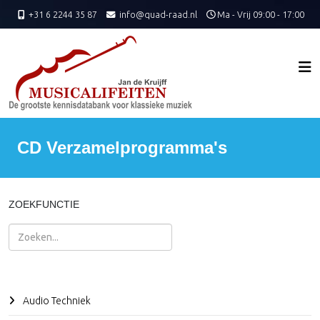
+31 6 2244 35 87
info@quad-raad.nl
Ma - Vrij 09:00 - 17:00
CD Verzamelprogramma's
ZOEKFUNCTIE
Zoeken
Audio Techniek