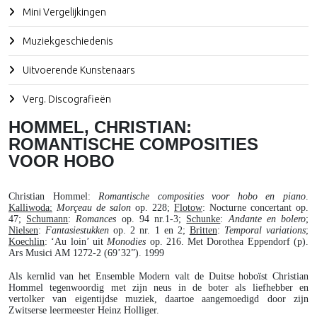
Mini Vergelijkingen
Muziekgeschiedenis
Uitvoerende Kunstenaars
Verg. Discografieën
HOMMEL, CHRISTIAN:
ROMANTISCHE COMPOSITIES
VOOR HOBO
Christian Hommel
:
Romantische composities voor hobo en piano
.
Kalliwoda:
Morçeau de salon
op. 228;
Flotow
:
Nocturne concertant
op.
47;
Schumann
:
Romances
op. 94 nr.1-3;
Schunke
:
Andante en bolero
;
Nielsen
:
Fantasiestukken
op. 2 nr. 1 en 2;
Britten
:
Temporal variations
;
Koechlin
: ‘Au loin’ uit
Monodies
op. 216. Met Dorothea Eppendorf (p).
Ars Musici AM 1272-2 (69’32”). 1999
Als kernlid van het Ensemble Modern valt de Duitse hoboïst Christian
Hommel tegenwoordig met zijn neus in de boter als liefhebber en
vertolker van eigentijdse muziek, daartoe aangemoedigd door zijn
Zwitserse leermeester Heinz Holliger.