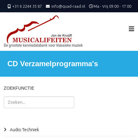
+31 6 2244 35 87
info@quad-raad.nl
Ma - Vrij 09:00 - 17:00
CD Verzamelprogramma's
ZOEKFUNCTIE
Zoeken
Audio Techniek