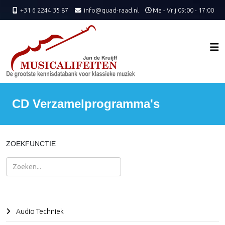
+31 6 2244 35 87
info@quad-raad.nl
Ma - Vrij 09:00 - 17:00
CD Verzamelprogramma's
ZOEKFUNCTIE
Zoeken
Audio Techniek