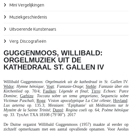
Mini Vergelijkingen
Muziekgeschiedenis
Uitvoerende Kunstenaars
Verg. Discografieën
GUGGENMOOS, WILLIBALD:
ORGELMUZIEK UIT DE
KATHEDRAAL ST. GALLEN IV
Willibald Guggenmoos
:
Orgelmuziek uit de kathedraal in St. Gallen
IV.
Widor
:
Hymne héroïque
;
Vogt
:
Fantasie-Orage
;
Stehle
:
Fantasie über ein
Kirchenlied
op. 70/4;
Faulkes
:
Légende et final
;
Tirro
:
Echoes: Parce
Domine
;
Garbizu
:
Toccata sobre un tema gregoriano
;
Sequencia sobre
Victimae Paschali
;
Rogg
: V
ision apocalyptique La Cité céleste
;
Hovland
:
Lux aeterna
op. 135.3;
Messiaen
: ‘Épiphanie’ uit
Méditations sur le
Mystère de
la Sainte Trinité
;
Dupré
:
Regina coeli
op. 64;
Poème héroïque
op. 33. TyxArt TXA 18108 (79’00”). 2017
De Duitse organist Willibald Guggenmoos (1957) maakte al eerder op
zichzelf opmerkzaam met een aantal opvallende opnamen. Voor Aeolus