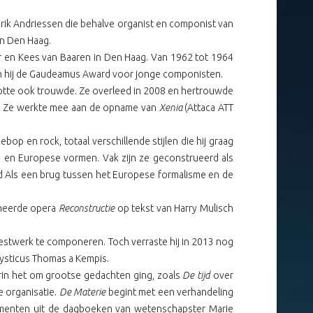
rik Andriessen die behalve organist en componist van
in Den Haag.
er en Kees van Baaren in Den Haag. Van 1962 tot 1964
 won hij de Gaudeamus Award voor jonge componisten.
slotte ook trouwde. Ze overleed in 2008 en hertrouwde
ef. Ze werkte mee aan de opname van
Xenia
(Attaca ATT
op en rock, totaal verschillende stijlen die hij graag
 en Europese vormen. Vak zijn ze geconstrueerd als
ld Als een brug tussen het Europese formalisme en de
oneerde opera
Reconstructie
op tekst van Harry Mulisch
estwerk te componeren. Toch verraste hij in 2013 nog
ysticus Thomas a Kempis.
in het om grootse gedachten ging, zoals
De tijd
over
e organisatie.
De Materie
begint met een verhandeling
menten uit de dagboeken van wetenschapster Marie