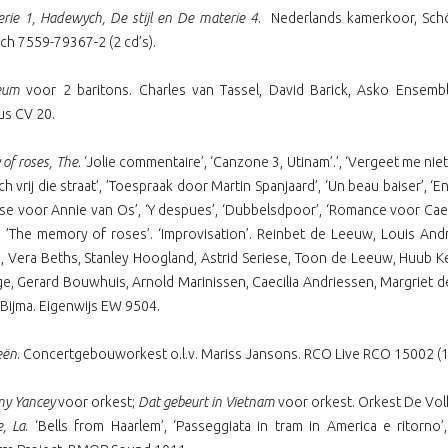
rie 1, Hadewych, De stijl en De materie 4
.
Nederlands kamerkoor, Sch
h 7559-79367-2 (2 cd’s).
leum
voor 2 baritons. Charles van Tassel, David Barick, Asko Ensem
s CV 20.
of roses, The
. ‘Jolie commentaire’, ‘Canzone 3, Utinam’.’, ‘Vergeet me niet
ch vrij die straat’, ’Toespraak door Martin Spanjaard’, ‘Un beau baiser’, 
se voor Annie van Os’, ‘Y despues’, ‘Dubbelsdpoor’, ‘Romance voor Caecili
2’. ’The memory of roses’. ‘Improvisation’. Reinbet de Leeuw, Louis A
, Vera Beths, Stanley Hoogland, Astrid Seriese, Toon de Leeuw, Huub Ke
e, Gerard Bouwhuis, Arnold Marinissen, Caecilia Andriessen, Margriet
 Bijma. Eigenwijs EW 9504.
eën
. Concertgebouworkest o.l.v. Mariss Jansons. RCO Live RCO 15002 (13
my Yancey
voor orkest;
Dat gebeurt in Vietnam
voor orkest. Orkest De Vol
e, La
. ‘Bells from Haarlem’, ‘Passeggiata in tram in America e ritorno