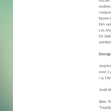
Fischer.
Andries
composi
hij een
Eén van
Los Ang
De laat
urenlan
Discogr
Anachro
voor 2 
c.q. Cl
Anaîs N
Base
. ‘
’Trepidu