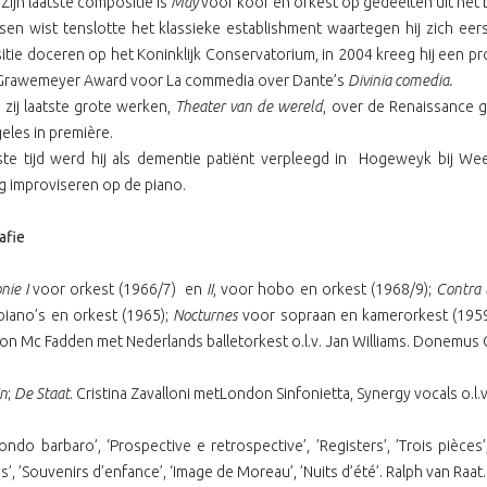
 Zijn laatste compositie is
May
voor koor en orkest op gedeelten uit het
sen wist tenslotte het klassieke establishment waartegen hij zich eers
tie doceren op het Koninklijk Conservatorium, in 2004 kreeg hij een pr
 Grawemeyer Award voor La commedia over Dante’s
Divinia comedia.
 zij laatste grote werken,
Theater van de wereld
, over de Renaissance g
eles in première.
ste tijd werd hij als dementie patiënt verpleegd in
Hogeweyk bij Wees
g improviseren op de piano.
afie
nie I
voor orkest (1966/7)
en
II
, voor hobo en orkest (1968/9);
Contra
piano’s en orkest (1965);
Nocturnes
voor sopraan en kamerorkest (1959
aron Mc Fadden met Nederlands balletorkest o.l.v. Jan Williams. Donemus 
in
;
De Staat
. Cristina Zavalloni metLondon Sinfonietta, Synergy vocals o.l
Rondo barbaro’, ‘Prospective e retrospective’, ’Registers’, ’Trois pièces’
s’, ’Souvenirs d’enfance’, ‘Image de Moreau’, ’Nuits d’été’. Ralph van Raat