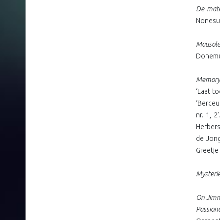
De mate
Nonesuc
Mauso
Donemu
Memory 
‘Laat to
‘Berceu
nr. 1, 
Herbers
de Jong
Greetje
Mysteri
On Jim
Passion