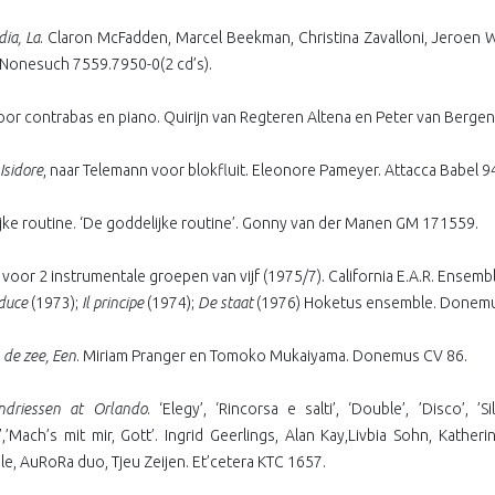
ia, La
. Claron McFadden, Marcel Beekman, Christina Zavalloni, Jeroen 
Nonesuch 7559.7950-0(2 cd’s).
oor contrabas en piano. Quirijn van Regteren Altena en Peter van Bergen
Isidore
, naar Telemann voor blokfluit. Eleonore Pameyer. Attacca Babel 9
jke routine. ‘De goddelijke routine’. Gonny van der Manen GM 171559.
s
voor 2 instrumentale groepen van vijf (1975/7). California E.A.R. Ensem
 duce
(1973);
Il principe
(1974);
De staat
(1976) Hoketus ensemble. Donemus
 de zee, Een
. Miriam Pranger en Tomoko Mukaiyama. Donemus CV 86.
ndriessen at Orlando
. ‘Elegy’, ‘Rincorsa e salti’, ‘Double’, ’Disco’, 
’,’Mach’s mit mir, Gott’. Ingrid Geerlings, Alan Kay,Livbia Sohn, Kathe
le, AuRoRa duo, Tjeu Zeijen. Et’cetera KTC 1657.