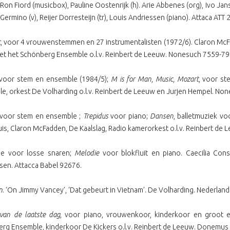
 Ron Fiord (musicbox), Pauline Oostenrijk (h). Arie Abbenes (org), Ivo Jans
ermino (v), Reijer Dorresteijn (tr), Louis Andriessen (piano). Attaca ATT
t
, voor 4 vrouwenstemmen en 27 instrumentalisten (1972/6). Claron M
t het Schönberg Ensemble o.l.v. Reinbert de Leeuw. Nonesuch 7559-79
voor stem en ensemble (1984/5);
M is for Man, Music, Mozart
, voor st
e, orkest De Volharding o.l.v. Reinbert de Leeuw en Jurjen Hempel. No
voor stem en ensemble ;
Trepidus
voor piano;
Dansen
, balletmuziek v
s, Claron McFadden, De Kaalslag, Radio kamerorkest o.l.v. Reinbert de Le
ie voor losse snaren;
Melodie
voor blokfluit en piano. Caecilia Con
sen. Attacca Babel 92676.
n
. ‘On Jimmy Vancey’, ‘Dat gebeurt in Vietnam’. De Volharding. Nederla
e van de laatste dag
, voor piano, vrouwenkoor, kinderkoor en groot
rg Ensemble, kinderkoor De Kickers o.l.v. Reinbert de Leeuw. Donemus