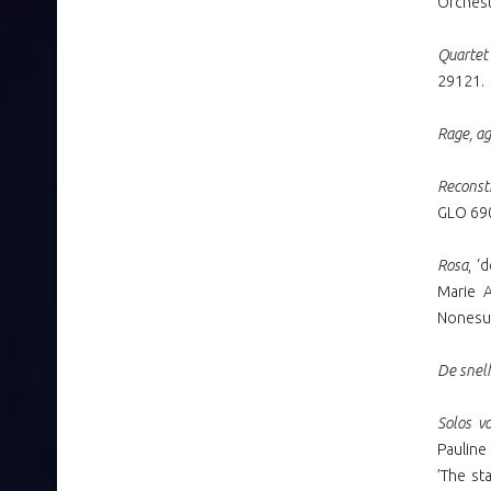
Orchest
Quartet
29121.
Rage, ag
Reconst
GLO 690
Rosa
, ‘
Marie A
Nonesuc
De snel
Solos vo
Pauline
’The st