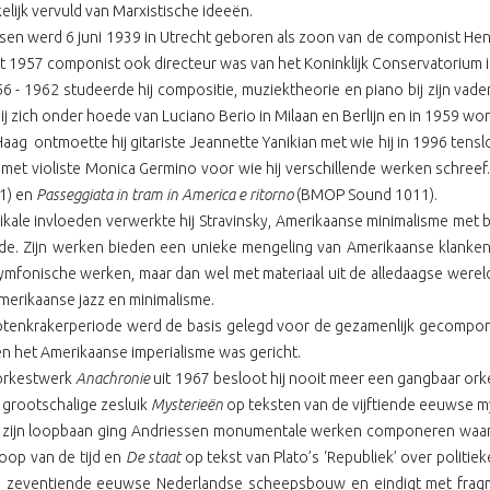
elijk vervuld van Marxistische ideeën.
sen werd 6 juni 1939 in Utrecht geboren als zoon van de componist Hen
t 1957 componist ook directeur was van het Koninklijk Conservatorium 
6 - 1962 studeerde hij compositie, muziektheorie en piano bij zijn vad
hij zich onder hoede van Luciano Berio in Milaan en Berlijn en in 1959
Haag
ontmoette hij gitariste Jeannette Yanikian met wie hij in 1996 ten
 met violiste Monica Germino voor wie hij verschillende werken schre
1) en
Passeggiata in tram in America e ritorno
(BMOP Sound 1011).
ikale invloeden verwerkte hij Stravinsky, Amerikaanse minimalisme met beb
de. Zijn werken bieden een unieke mengeling van Amerikaanse klanken
ymfonische werken, maar dan wel met materiaal uit de alledaagse were
merikaanse jazz en minimalisme.
otenkrakerperiode werd de basis gelegd voor de gezamenlijk gecomp
en het Amerikaanse imperialisme was gericht.
orkestwerk
Anachronie
uit 1967 besloot hij nooit meer een gangbaar ork
 grootschalige zesluik
Mysterieën
op teksten van de vijftiende eeuwse m
n zijn loopbaan ging Andriessen monumentale werken componeren waar
loop van de tijd en
De
staat
op tekst van Plato’s ‘Republiek’ over politiek
e zeventiende eeuwse Nederlandse scheepsbouw en eindigt met frag