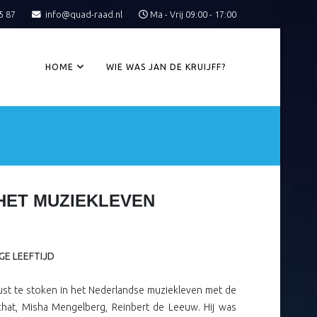
5 87
info@quad-raad.nl
Ma - Vrij 09:00 - 17:00
HOME
WIE WAS JAN DE KRUIJFF?
HET MUZIEKLEVEN
GE LEEFTIJD
rust te stoken in het Nederlandse muziekleven met de
chat, Misha Mengelberg, Reinbert de Leeuw. Hij was