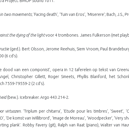
ra Project. BMOP Sound 1011.
 in two movements
; ‘Facing death’, ’Tuin van Eros’, ‘Miserere’; Bach, J.S.
ainst the dying of the light
voor 4 trombones. James Fulkerson (met playb
ructie
(ged.). Bert Olsson, Jerome Reehuis, Siem Vroom, Paul Brandeburg
0 (6 cd’s).
de dood van een componist’, opera in 12 taferelen op tekst van Greena
ngel, Christopher Gillett, Roger Smeets, Phyllis Blanford, het Sch
h 7559-79559-2 (2 cd’s).
heid
(bew.). Icebreaker. Argo 443.214-2.
or virtuozen
. ‘Triplum per chitarra’, ‘Etude pour les timbres’, ’Sweet’, ‘C
 O’, ‘De komst van Willibrord’, ‘Image de Moreau’, ‘Woodpecker’, ‘Very sh
arting plank’. Robby Favery (git), Ralph van Raat (piano), Walter van H