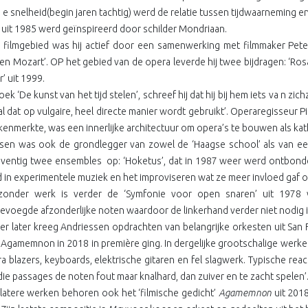
In e snelheid(begin jaren tachtig) werd de relatie tussen tijdwaarneming
l’ uit 1985 werd geïnspireerd door schilder Mondriaan.
filmgebied was hij actief door een samenwerking met filmmaker Peter
en Mozart’. OP het gebied van de opera leverde hij twee bijdragen: ‘Ros
’ uit 1999.
boek ‘De kunst van het tijd stelen’, schreef hij dat hij bij hem iets va n z
al dat op vulgaire, heel directe manier wordt gebruikt’. Operaregisseur P
kenmerkte, was een innerlijke architectuur om opera’s te bouwen als kat
sen was ook de grondlegger van zowel de ‘Haagse school’ als van een
eventig twee ensembles
op: ‘Hoketus’, dat in 1987 weer werd ontbon
d in experimentele muziek en het improviseren wat ze meer invloed gaf o
jzonder werk is verder de ‘Symfonie voor open snaren’ uit 1978 w
voegde afzonderlijke noten waardoor de linkerhand verder niet nodig i
r later kreeg Andriessen opdrachten van belangrijke orkesten uit San 
 Agamemnon in 2018 in première ging. In dergelijke grootschalige werke
a blazers, keyboards, elektrische gitaren en fel slagwerk. Typische react
n die passages de noten fout maar knalhard, dan zuiver en te zacht spelen’
n latere werken behoren ook het ‘filmische gedicht’
Agamemnon
uit 2018