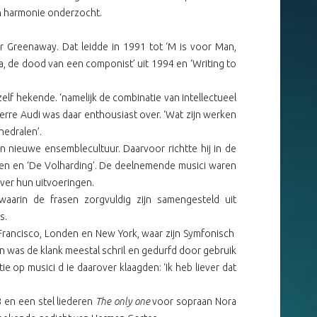
 en harmonie onderzocht.
 Greenaway. Dat leidde in 1991 tot ‘M is voor Man,
a, de dood van een componist’ uit 1994 en ‘Writing to
ichzelf hekende. ‘namelijk de combinatie van intellectueel
ierre Audi was daar enthousiast over. ‘Wat zijn werken
hedralen’.
 nieuwe ensemblecultuur. Daarvoor richtte hij in de
den en ‘De Volharding’. De deelnemende musici waren
ver hun uitvoeringen.
aarin de frasen zorgvuldig zijn samengesteld uit
s.
Francisco, Londen en New York, waar zijn Symfonisch
n was de klank meestal schril en gedurfd door gebruik
ie op musici d ie daarover klaagden: ‘Ik heb liever dat
.
 en een stel liederen
The only one
voor sopraan Nora