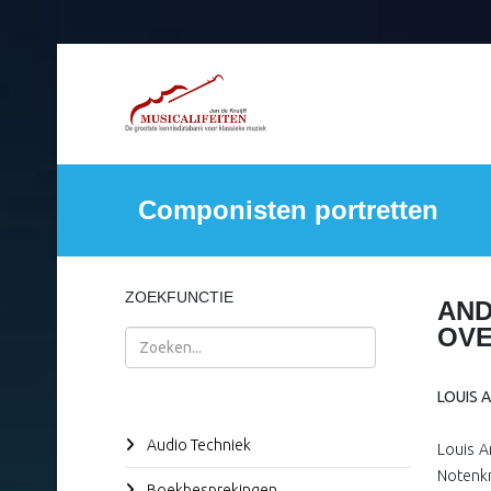
Componisten portretten
ZOEKFUNCTIE
AND
OV
Zoeken
LOUIS 
Audio Techniek
Louis A
Notenkr
Boekbesprekingen