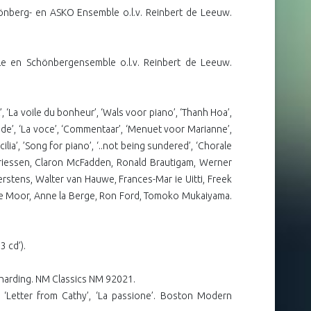
önberg- en ASKO Ensemble o.l.v. Reinbert de Leeuw.
ble en Schönbergensemble o.l.v. Reinbert de Leeuw.
’, ‘La voile du bonheur’, ‘Wals voor piano’, ‘Thanh Hoa’,
‘Ende’, ‘La voce’, ‘Commentaar’, ‘Menuet voor Marianne’,
a’, ’Song for piano’, ‘..not being sundered’, ‘Chorale
ndriessen, Claron McFadden, Ronald Brautigam, Werner
rstens, Walter van Hauwe, Frances-Mar ie Uitti, Freek
 de Moor, Anne la Berge, Ron Ford, Tomoko Mukaiyama.
 cd’).
harding. NM Classics NM 92021.
’, ‘Letter from Cathy’, ‘La passione’. Boston Modern