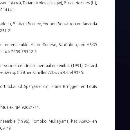
sen (piano), Tatiana Koleva (slagw), Bruce Nockles (tr),
 2014141.
cFadden, Barbara Borden, Yvonne Benschop en Amanda
251-2.
em en ensemble. Astrid Seriese, Schönberg- en ASKO
nesuch 7559-79342-2.
oor sopraan en instrumentaal ensemble (1991). Gerard
euw c.q. Gunther Schuller. Attacca Babel 9375.
sort o.l.v. Ed Spanjaard c.q. Frans Brüggen en Louis
nd Muziek NM 92021-71.
 ensemble (1996). Tomoko Mukaiyama, het ASKO- en
 CV 79.