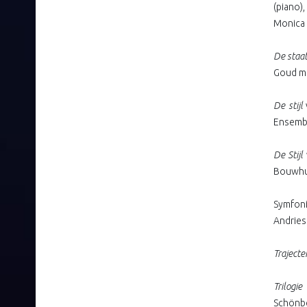
(piano),
Monica G
De staa
Goud me
De stijl
Ensembl
De Stijl
Bouwhui
Symfon
Andries
Trajecte
Trilogi
Schönbe