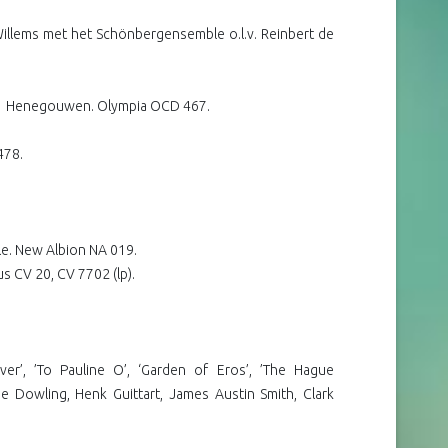
Willems met het Schönbergensemble o.l.v. Reinbert de
Henegouwen. Olympia OCD 467.
478.
ble. New Albion NA 019.
 CV 20, CV 7702 (lp).
’Silver’, ’To Pauline O’, ‘Garden of Eros’, ’The Hague
rine Dowling, Henk Guittart, James Austin Smith, Clark