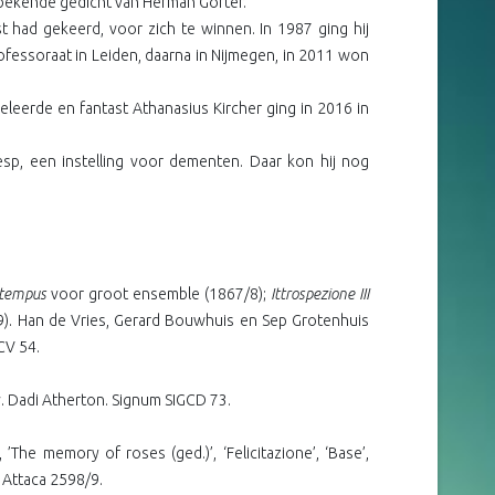
 bekende gedicht van Herman Gorter.
t had gekeerd, voor zich te winnen. In 1987 ging hij
ofessoraat in Leiden, daarna in Nijmegen, in 2011 won
eleerde en fantast Athanasius Kircher ging in 2016 in
p, een instelling voor dementen. Daar kon hij nog
 tempus
voor groot ensemble (1867/8);
Ittrospezione III
). Han de Vries, Gerard Bouwhuis en Sep Grotenhuis
CV 54.
.v. Dadi Atherton. Signum SIGCD 73.
, ’The memory of roses (ged.)’, ‘Felicitazione’, ‘Base’,
. Attaca 2598/9.