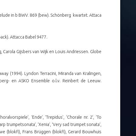
, Prelude in b BWV. 869 (bew). Schönberg
kwartet. Attaca
ack). Attacca Babel 9477.
, Carola Gijsbers van Wijk en Louis Andriessen. Globe
way (1994). Lyndon Terracini, Miranda van Kralingen,
önberg- en ASKO Ensemble o.l.v. Reinbert de Leeuw.
horalvorspiele’, ‘Ende’, ’Trepidus’, ‘Chorale nr. 2’, ’To
arp trumpetsonata’, ‘Xenia’, ‘Very sad trumpet sonata’,
auwe (blokfl), Frans Brüggen (blokfl), Gerard Bouwhuis