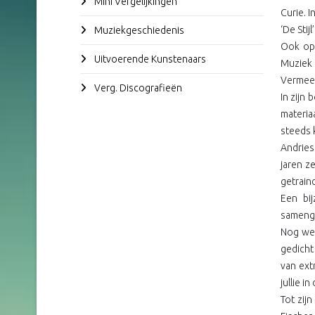
Mini Vergelijkingen
Curie. 
‘De Stij
Muziekgeschiedenis
Ook op 
Uitvoerende Kunstenaars
Muziek 
Vermeer
Verg. Discografieën
In zijn 
materia
steeds 
Andries
jaren z
getrain
Een bi
samenge
Nog wee
gedicht
van extr
jullie i
Tot zij