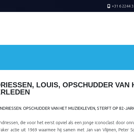
+31 6 2244 3
RIESSEN, LOUIS, OPSCHUDDER VAN 
ERLEDEN
ANDRIESSEN. OPSCHUDDER VAN HET MUZIEKLEVEN, STERFT OP 82-JARI
ndriessen, die voor het eerst opviel als een jonge iconoclast door on
aker actie uit 1969 waarmee hij samen met Jan van Vlijmen, Peter S