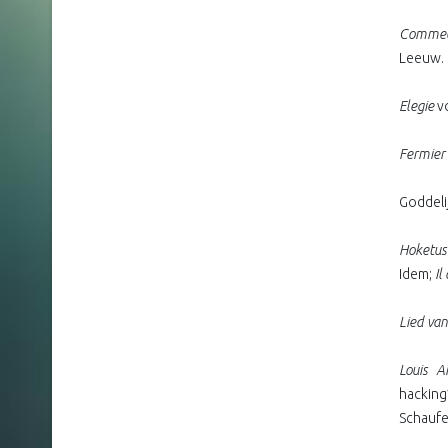
Commed
Leeuw. 
Elegie
v
Fermier 
Goddeli
Hoketu
Idem;
Il
Lied van
Louis A
hacking
Schaufe