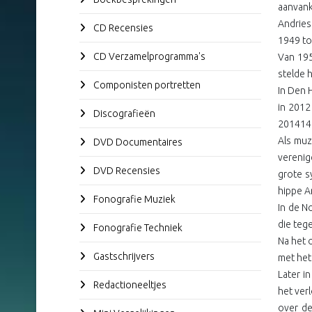
aanvank
Andries
CD Recensies
1949 to
CD Verzamelprogramma's
Van 195
stelde 
Componisten portretten
In Den 
in 2012
Discografieën
201414
Als muz
DVD Documentaires
verenig
DVD Recensies
grote s
hippe A
Fonografie Muziek
In de N
die teg
Fonografie Techniek
Na het 
Gastschrijvers
met het
Later i
Redactioneeltjes
het ver
over d