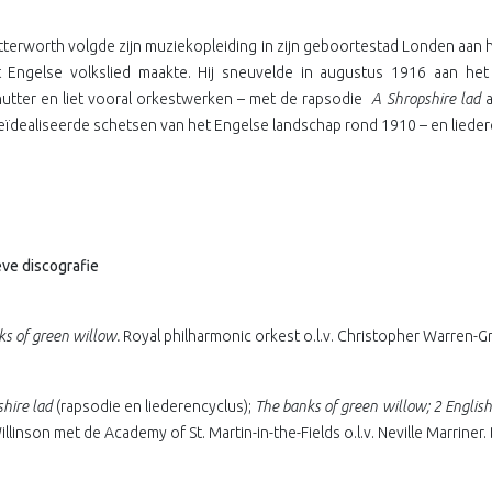
terworth volgde zijn muziekopleiding in zijn geboortestad Londen aan he
 Engelse volkslied maakte. Hij sneuvelde in augustus 1916 aan het 
hutter en liet vooral orkestwerken – met de rapsodie
A Shropshire lad
a
eïdealiseerde schetsen van het Engelse landschap rond 1910 – en lieder
eve discografie
ks of green willow.
Royal philharmonic orkest o.l.v. Christopher Warren-
shire lad
(rapsodie en liederencyclus);
The banks of green willow; 2 English 
llinson met de Academy of St. Martin-in-the-Fields o.l.v. Neville Marriner