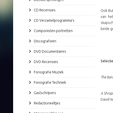
CD Recensies
Ook But
van het
CD Verzamelprogramma's
sluipsc
beide g
Componisten portretten
Discografieën
DVD Documentaires
Selecti
DVD Recensies
Fonografie Muziek
The ban
Fonografie Techniek
Gastschrijvers
A Shrop
David Wi
Redactioneeltjes