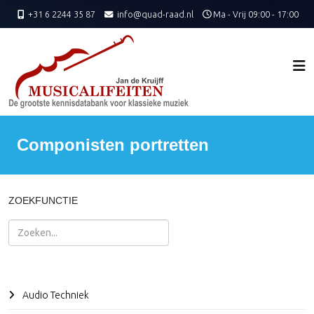
+31 6 2244 35 87
info@quad-raad.nl
Ma - Vrij 09:00 - 17:00
Componisten portretten
ZOEKFUNCTIE
Zoeken
Audio Techniek