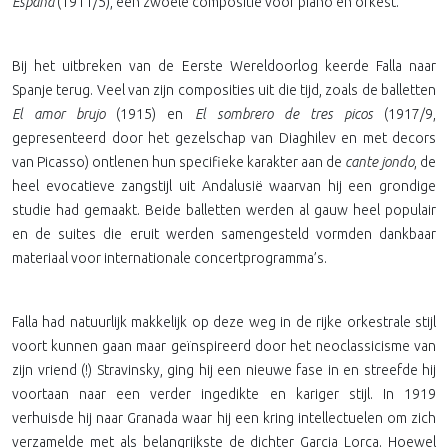
España
(1911/5), een zwoele compositie voor piano en orkest.
Bij het uitbreken van de Eerste Wereldoorlog keerde Falla naar
Spanje terug. Veel van zijn composities uit die tijd, zoals de balletten
El amor brujo
(1915) en
El sombrero de tres picos
(1917/9,
gepresenteerd door het gezelschap van Diaghilev en met decors
van Picasso) ontlenen hun specifieke karakter aan de
cante jondo
, de
heel evocatieve zangstijl uit Andalusië waarvan hij een grondige
studie had gemaakt. Beide balletten werden al gauw heel populair
en de suites die eruit werden samengesteld vormden dankbaar
materiaal voor internationale concertprogramma’s.
Falla had natuurlijk makkelijk op deze weg in de rijke orkestrale stijl
voort kunnen gaan maar geïnspireerd door het neoclassicisme van
zijn vriend (!) Stravinsky, ging hij een nieuwe fase in en streefde hij
voortaan naar een verder ingedikte en kariger stijl. In 1919
verhuisde hij naar Granada waar hij een kring intellectuelen om zich
verzamelde met als belangrijkste de dichter Garcia Lorca. Hoewel