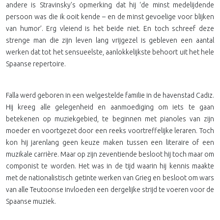
andere is Stravinsky’s opmerking dat hij ‘de minst medelijdende
persoon was die ik ooit kende – en de minst gevoelige voor blijken
van humor’. Erg vleiend is het beide niet. En toch schreef deze
strenge man die zijn leven lang vrijgezel is gebleven een aantal
werken dat tot het sensueelste, aanlokkelijkste behoort uit het hele
Spaanse repertoire.
Falla werd geboren in een welgestelde familie in de havenstad Cadiz.
Hij kreeg alle gelegenheid en aanmoediging om iets te gaan
betekenen op muziekgebied, te beginnen met pianoles van zijn
moeder en voortgezet door een reeks voortreffelijke leraren. Toch
kon hij jarenlang geen keuze maken tussen een literaire of een
muzikale carrière. Maar op zijn zeventiende besloot hij toch maar om
componist te worden. Het was in de tijd waarin hij kennis maakte
met de nationalistisch getinte werken van Grieg en besloot om wars
van alle Teutoonse invloeden een dergelijke strijd te voeren voor de
Spaanse muziek.