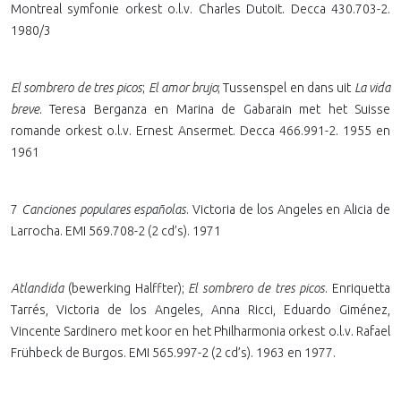
Montreal symfonie orkest o.l.v. Charles Dutoit. Decca 430.703-2.
1980/3
El sombrero de tres picos
;
El amor brujo
; Tussenspel en dans uit
La vida
breve
. Teresa Berganza en Marina de Gabarain met het Suisse
romande orkest o.l.v. Ernest Ansermet.
Decca 466.991-2. 1955 en
1961
7
Canciones populares españolas
.
Victoria de los Angeles en Alicia de
Larrocha. EMI 569.708-2 (2 cd’s). 1971
Atlandida
(bewerking Halffter);
El sombrero de tres picos
. Enriquetta
Tarrés, Victoria de los Angeles, Anna Ricci, Eduardo Giménez,
Vincente Sardinero met koor en het Philharmonia orkest o.l.v. Rafael
Frühbeck de Burgos. EMI 565.997-2 (2 cd’s). 1963 en 1977.