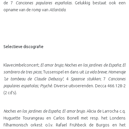
de 7
Canciones populares españolas
. Gelukkig bestaat ook een
opname van de romp van
Atlantida
.
Selectieve discografie
Klavecimbelconcert;
El amor brujo; Noches en los jardines de España
;
El
sombrero de tres picos
; Tussenspel en dans uit
La vida breve
;
Homenaje
‘Le tombeau de Claude Debussy’
; 4
Spaanse stukken
; 7
Canciones
populares españolas; Psyché
. Diverse uitvoerenden. Decca 466.128-2
(2 cd’s).
Noches en los jardines de España
;
El amor brujo
. Alicia de Larrocha c.q.
Huguette Tourangeau en Carlos Bonell met resp. het Londens
filharmonisch orkest o.l.v. Rafael Frühbeck de Burgos en het