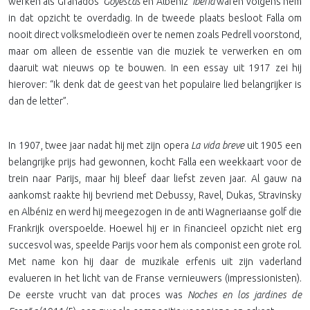
werken als Granados’
Goyescas
en Albéniz’
Iberia
waren volgens hem
in dat opzicht te overdadig. In de tweede plaats besloot Falla om
nooit direct volksmelodieën over te nemen zoals Pedrell voorstond,
maar om alleen de essentie van die muziek te verwerken en om
daaruit wat nieuws op te bouwen. In een essay uit 1917 zei hij
hierover: “Ik denk dat de geest van het populaire lied belangrijker is
dan de letter”.
In 1907, twee jaar nadat hij met zijn opera
La vida breve
uit 1905
een
belangrijke prijs had gewonnen, kocht Falla een weekkaart voor de
trein naar Parijs, maar hij bleef daar liefst zeven jaar. Al gauw na
aankomst raakte hij bevriend met Debussy, Ravel, Dukas, Stravinsky
en Albéniz en werd hij meegezogen in de anti Wagneriaanse golf die
Frankrijk overspoelde. Hoewel hij er in financieel opzicht niet erg
succesvol was, speelde Parijs voor hem als componist een grote rol.
Met name kon hij daar de muzikale erfenis uit zijn vaderland
evalueren in het licht van de Franse vernieuwers (impressionisten).
De eerste vrucht van dat proces was
Noches en los jardines de