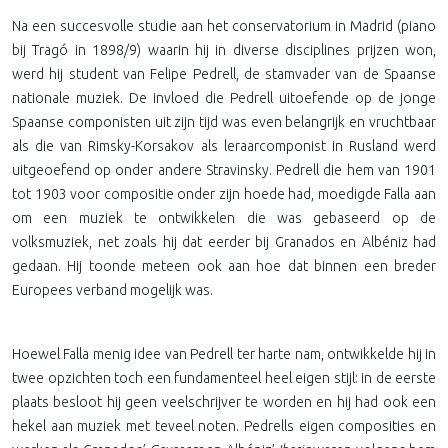
Na een succesvolle studie aan het conservatorium in Madrid (piano
bij Tragó in 1898/9) waarin hij in diverse disciplines prijzen won,
werd hij student van Felipe Pedrell, de stamvader van de Spaanse
nationale muziek. De invloed die Pedrell uitoefende op de jonge
Spaanse componisten uit zijn tijd was even belangrijk en vruchtbaar
als die van Rimsky-Korsakov als leraarcomponist in Rusland werd
uitgeoefend op onder andere Stravinsky. Pedrell die hem van 1901
tot 1903 voor compositie onder zijn hoede had, moedigde Falla aan
om een muziek te ontwikkelen die was gebaseerd op de
volksmuziek, net zoals hij dat eerder bij Granados en Albéniz had
gedaan. Hij toonde meteen ook aan hoe dat binnen een breder
Europees verband mogelijk was.
Hoewel Falla menig idee van Pedrell ter harte nam, ontwikkelde hij in
twee opzichten toch een fundamenteel heel eigen stijl: in de eerste
plaats besloot hij geen veelschrijver te worden en hij had ook een
hekel aan muziek met teveel noten. Pedrells eigen composities en