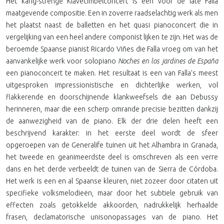
Het karig-strenge Klavecimbelconcert is een voor de late Falla
maatgevende compositie. Een in zoverre raadselachtig werk als men
het plaatst naast de balletten en het quasi pianoconcert die in
vergelijking van een heel andere componist lijken te zijn. Het was de
beroemde Spaanse pianist Ricardo Viñes die Falla vroeg om van het
aanvankelijke werk voor solopiano
Noches en los jardines de España
een pianoconcert te maken. Het resultaat is een van Falla’s meest
uitgesproken impressionistische en dichterlijke werken, vol
flakkerende en doorschijnende klankweefsels die aan Debussy
herinneren, maar die een scherp omrande precisie bezitten dankzij
de aanwezigheid van de piano. Elk der drie delen heeft een
beschrijvend karakter: in het eerste deel wordt de sfeer
opgeroepen van de Generalife tuinen uit het Alhambra in Granada,
het tweede en geanimeerdste deel is omschreven als een verre
dans en het derde verbeeldt de tuinen van de Sierra de Córdoba.
Het werk is een en al Spaanse kleuren, niet zozeer door citaten uit
specifieke volksmelodieën, maar door het subtiele gebruik van
effecten zoals getokkelde akkoorden, nadrukkelijk herhaalde
frasen, declamatorische unisonopassages van de piano. Het