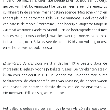
Imperio. De muziek is uitermate beeldend en schept een duidelijk
gevoel van het bovennatuurlijke gevaar, een sfeer die enerzijds
culmineert in de serene, maar angstaanjagende ‘Magische kring’ en
anderzijds in de beroemde, felle ‘Rituele vuurdans’. Heel verleidelijk
van aard is de mooie ‘Pantomime’, een heerlijke langzame tango in
7/8 maat waarmee Candelas’ vriend Lucia de bedreigende geest met
succes vangt. Oorspronkelijk was het werk getoonzet voor acht
instrumenten, maar Falla reviseerde het in 1916 voor volledig orkest
en zo horen we het ook meestal.
El sombrero de tres picos
werd in dat jaar 1916 besteld door de
impresario Diaghilev voor zijn Ballets russes. De ‘Driekanten steek’
kwam voor het eerst in 1919 in Londen tot uitvoering met louter
topkrachten: de choreografie was van Massine, de decors waren
van Picasso en Karsavina danste de rol van de molenaarsvrouw.
Hiermee werd Falla op slag wereldberoemd.
Het ballet is gebaseerd op een novelle van Alarcón die gaat over