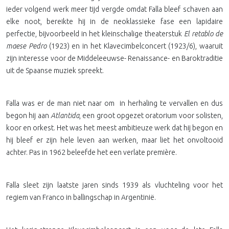
ieder volgend werk meer tijd vergde omdat Falla bleef schaven aan
elke noot, bereikte hij in de neoklassieke fase een lapidaire
perfectie, bijvoorbeeld in het kleinschalige theaterstuk
El retablo de
maese Pedro
(1923) en in het Klavecimbelconcert (1923/6), waaruit
zijn interesse voor de Middeleeuwse- Renaissance- en Baroktraditie
uit de Spaanse muziek spreekt.
Falla was er de man niet naar om
in herhaling te vervallen en dus
begon hij aan
Atlantida
,
een groot opgezet oratorium voor solisten,
koor en orkest. Het was het meest ambitieuze werk dat hij begon en
hij bleef er zijn hele leven aan werken, maar liet het onvoltooid
achter. Pas in 1962 beleefde het een verlate première.
Falla sleet zijn laatste jaren sinds 1939 als vluchteling voor het
regiem van Franco in ballingschap in Argentinië.