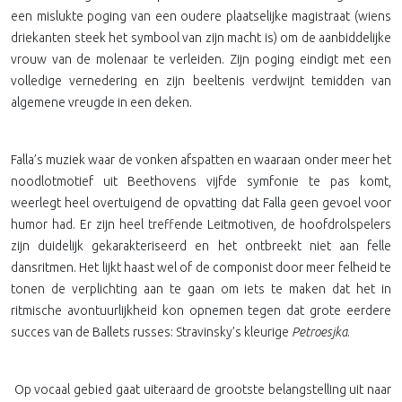
een mislukte poging van een oudere plaatselijke magistraat (wiens
driekanten steek het symbool van zijn macht is) om de aanbiddelijke
vrouw van de molenaar te verleiden. Zijn poging eindigt met een
volledige vernedering en zijn beeltenis verdwijnt temidden van
algemene vreugde in een deken.
Falla’s muziek waar de vonken afspatten en waaraan onder meer het
noodlotmotief uit Beethovens vijfde symfonie te pas komt,
weerlegt heel overtuigend de opvatting dat Falla geen gevoel voor
humor had. Er zijn heel treffende Leitmotiven, de hoofdrolspelers
zijn duidelijk gekarakteriseerd en het ontbreekt niet aan felle
dansritmen. Het lijkt haast wel of de componist door meer felheid te
tonen de verplichting aan te gaan om iets te maken dat het in
ritmische avontuurlijkheid kon opnemen tegen dat grote eerdere
succes van de Ballets russes: Stravinsky’s kleurige
Petroesjka
.
Op vocaal gebied gaat uiteraard de grootste belangstelling uit naar