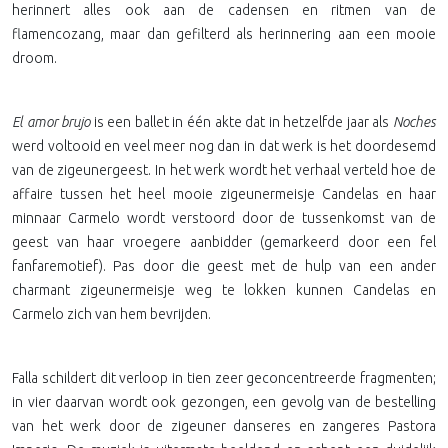
herinnert alles ook aan de cadensen en ritmen van de
flamencozang, maar dan gefilterd als herinnering aan een mooie
droom.
El amor brujo
is een ballet in één akte dat in hetzelfde jaar als
Noches
werd voltooid en veel meer nog dan in dat werk is het doordesemd
van de zigeunergeest. In het werk wordt het verhaal verteld hoe de
affaire tussen het heel mooie zigeunermeisje Candelas en haar
minnaar Carmelo wordt verstoord door de tussenkomst van de
geest van haar vroegere aanbidder (gemarkeerd door een fel
fanfaremotief). Pas door die geest met de hulp van een ander
charmant zigeunermeisje weg te lokken kunnen Candelas en
Carmelo zich van hem bevrijden.
Falla schildert dit verloop in tien zeer geconcentreerde fragmenten;
in vier daarvan wordt ook gezongen, een gevolg van de bestelling
van het werk door de zigeuner danseres en zangeres Pastora