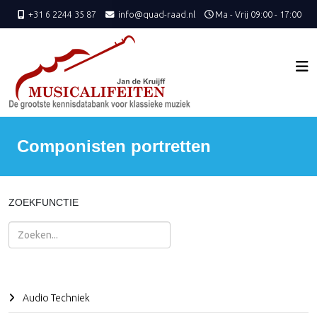
+31 6 2244 35 87
info@quad-raad.nl
Ma - Vrij 09:00 - 17:00
Componisten portretten
ZOEKFUNCTIE
Zoeken
Audio Techniek