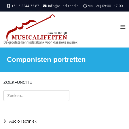
+31 6 2244 35 87
info@quad-raad.nl
Ma - Vrij 09:00 - 17:00
Componisten portretten
ZOEKFUNCTIE
Zoeken
Audio Techniek