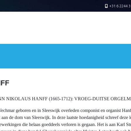
+31 6 2244 3
FF
N NIKOLAUS HANFF (1665-1712): VROEG-DUITSE ORGEL
echmar geboren en in Sleeswijk overleden componist en organist Hanff
t aan de dom van Sleeswijk. In deze laatste hoedanigheid schreef deze 
ewerkingen die helaas goeddeels verloren is gegaan. Het is aan Karl Str