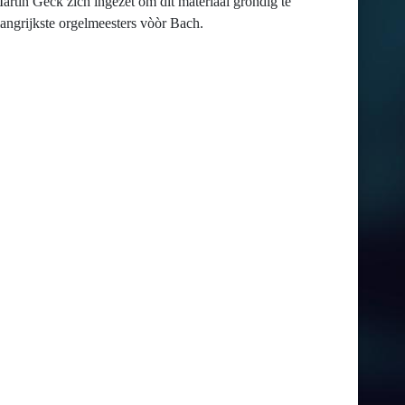
Martin Geck zich ingezet om dit materiaal grondig te
langrijkste orgelmeesters vòòr Bach.