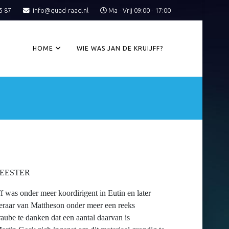
5 87
info@quad-raad.nl
Ma - Vrij 09:00 - 17:00
HOME
WIE WAS JAN DE KRUIJFF?
MEESTER
 was onder meer koordirigent in Eutin en later
leraar van Mattheson onder meer een reeks
aube te danken dat een aantal daarvan is