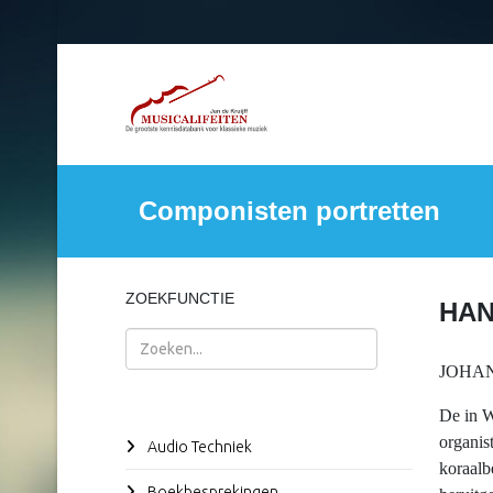
Componisten portretten
ZOEKFUNCTIE
HAN
Zoeken
JOHAN
De in W
organis
Audio Techniek
koraalb
Boekbesprekingen