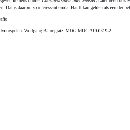
egeven in diens bundel
Choralvorspiele alter Meister
. Later heeft ook 
ten. Dat is daarom zo interessant omdat Hanff kan gelden als een der be
afie
alvoorspelen. Wolfgang Baumgratz. MDG MDG 319.0319-2.