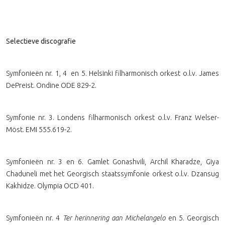
Selectieve discografie
Symfonieën nr. 1, 4
en 5. Helsinki filharmonisch orkest o.l.v. James
DePreist. Ondine ODE 829-2.
Symfonie nr. 3. Londens filharmonisch orkest o.l.v. Franz Welser-
Möst. EMI 555.619-2.
Symfonieën nr. 3 en 6. Gamlet Gonashvili, Archil Kharadze, Giya
Chaduneli met het Georgisch staatssymfonie orkest o.l.v. Dzansug
Kakhidze. Olympia OCD 401.
Symfonieën nr. 4
Ter herinnering aan Michelangelo
en 5. Georgisch