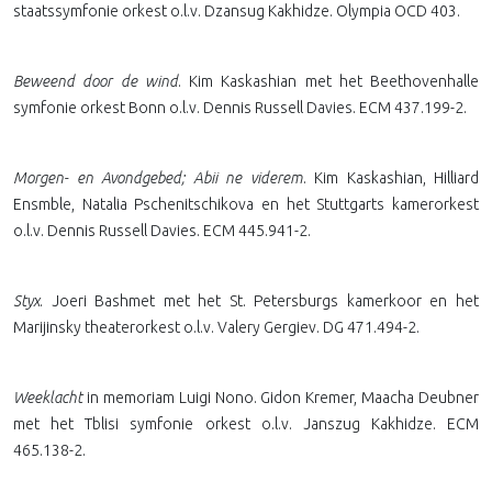
staatssymfonie orkest o.l.v. Dzansug Kakhidze. Olympia OCD 403.
Beweend door de wind
. Kim Kaskashian met het Beethovenhalle
symfonie orkest Bonn o.l.v. Dennis Russell Davies. ECM 437.199-2.
Morgen- en Avondgebed; Abii ne viderem
. Kim Kaskashian, Hilliard
Ensmble, Natalia Pschenitschikova en het Stuttgarts kamerorkest
o.l.v. Dennis Russell Davies. ECM 445.941-2.
Styx
. Joeri Bashmet met het St. Petersburgs kamerkoor en het
Marijinsky theaterorkest o.l.v. Valery Gergiev. DG 471.494-2.
Weeklacht
in memoriam Luigi Nono. Gidon Kremer, Maacha Deubner
met het Tblisi symfonie orkest o.l.v. Janszug Kakhidze. ECM
465.138-2.