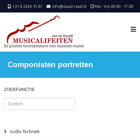
+31 6 2244 35 87
info@quad-raad.nl
Ma - Vrij 09:00 - 17:00
Componisten portretten
ZOEKFUNCTIE
Zoeken
Audio Techniek