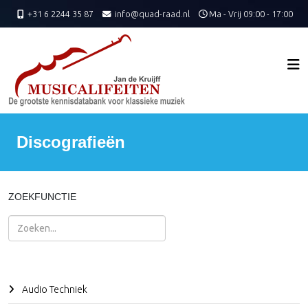
+31 6 2244 35 87
info@quad-raad.nl
Ma - Vrij 09:00 - 17:00
Discografieën
ZOEKFUNCTIE
Zoeken
Audio Techniek