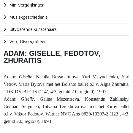
Mini Vergelijkingen
Muziekgeschiedenis
Uitvoerende Kunstenaars
Verg. Discografieën
ADAM: GISELLE, FEDOTOV,
ZHURAITIS
Adam
;
Giselle
. Natalia Bessmertnova, Yuri Vasyuchenko, Yuri
Vetrov, Maria Bylova met het Bolshoi ballet o.l.v. Algis Zhuraitis.
TDK DV-BLGIS (114’, 4:3, geluid 2.0, regio 0). 1997
Adam
;
Giselle
. Galina Mezentseva, Konstantin Zaklinsky,
Gennadi Selyutski, Tatyana Terekhova e.a. met het Kirov ballet
o.l.v. Viktor Fedotov. Warner NVC Arts 0630-19397-2 (123’, 4:3,
geluid 2.0, regio 0). 1993