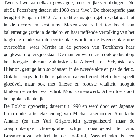
Twee vrijwel aan elkaar gewaagde, meesterlijke vertolkingen, Die
uit St. Petersburg dateert uit 1983 en is ‘live’. De choreografie gaat
terug tot Petipa in 1842. Aan traditie dus geen gebrek, dat gaat tot
in de decors en kostuums. Mezentseva is het toonbeeld van
balletmatige gratie in de titelrol en haar treffende vertolking van het
tragische einde van de eerste akte wordt in de tweede akte nog
overtroffen, waar Myrtha in de persoon van Terekhova haar
gelijkwaardig terzijde staat. De mannen weren zich ook geducht op
het hoogste niveau: Zaklinsky als Albrecht en Selyutski als
Hilarion, getuige hun solodansen in de tweede akte en pas de deux.
Ook het corps de ballet is jaloeziemakend goed. Het orkest speelt
gloedvol, maar ook met finesse en robuste vitaliteit, hooguit
klinken de violen wat schril. Mooi camerawerk. Af en toe stoort
het applaus lichtelijk.
De Bolshoi opvoering dateert uit 1990 en werd door een Japanse
firma onder artistieke leiding van Micha Takemori en Shoukichi
Amano (en niet Yuri Grigorovich) georganiseerd, maar de
oorspronkelijke choreografie schijnt onaangetast te zijn.
Bessmertnova schittert in de hoofdrol, Vasyuchenko is een