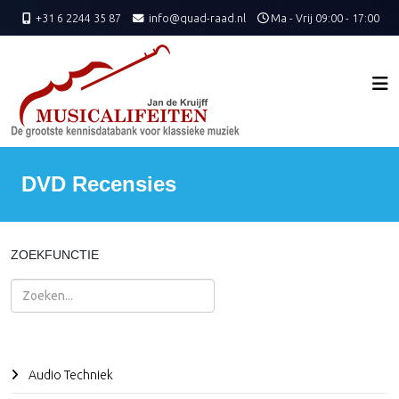
+31 6 2244 35 87
info@quad-raad.nl
Ma - Vrij 09:00 - 17:00
DVD Recensies
ZOEKFUNCTIE
Zoeken
Audio Techniek