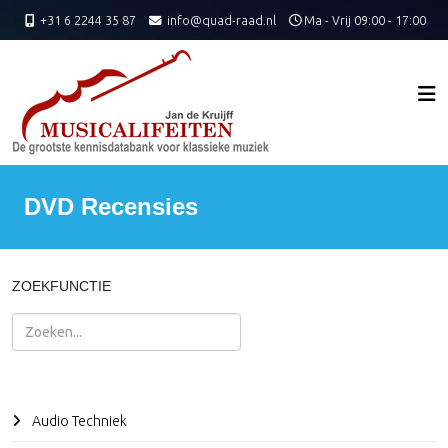
+31 6 2244 35 87
info@quad-raad.nl
Ma - Vrij 09:00 - 17:00
DVD Recensies
ZOEKFUNCTIE
Zoeken
Audio Techniek