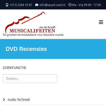
+31 6 2244 35 87
info@quad-raad.nl
Ma - Vrij 09:00 - 17:00
DVD Recensies
ZOEKFUNCTIE
Zoeken
Audio Techniek