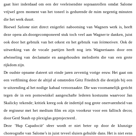
gaat hier inderdaad om een der veeleisendste sopraanrollen omdat Salome
vrijwel geen moment van het toneel is gedurende de ruim negentig minuten
die het werk duurt.
Hoewel
Salome
niet direct enigerlei nabootsing van Wagners werk is, heeft
deze opera als doorgecomponeerd stuk toch veel aan Wagner te danken, juist
ook door het gebruik van het orkest en het gebruik van
leitmotiven
. Ook de
uitwerking van de vocale partijen heeft nog iets Wagneriaans door een
afwisseling van declamatie en aangehouden melodieën die van een grote
rijkdom zijn.
De oudste opname dateert uit einde jaren zeventig vorige eeuw. Het gaat om
een verfilming door de altijd al omstreden Götz Friedrich die destijds bij een
te uitzending al het nodige kabaal veroorzaakte. Die was voornamelijk gericht
tegen de in een pornowinkel aangeschafte lederen kostuums waarvoor Jan
Skalicky tekende; kritiek kreeg ook de indertijd nog grote onervarenheid van
de regisseur met het medium film en zijn voorkeur voor een fallisch decor,
door Gerd Staub op plexiglas geprojecteerd..
Deze ‘Hup Capadocië’ sfeer wordt er niet beter op door de klunzige
choreografie van Salome’s in juist teveel sluiers gehulde dans. Het is niet eens