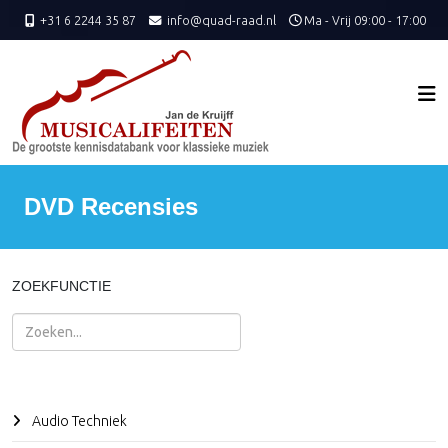
+31 6 2244 35 87
info@quad-raad.nl
Ma - Vrij 09:00 - 17:00
DVD Recensies
ZOEKFUNCTIE
Zoeken
Audio Techniek