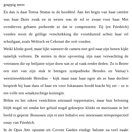
grappig meer.
En dan is daar Teresa Stratas in de hoofdrol. Aan het begin van haar carrière
was haar Duits zwak en in wezen was de rol te zwaar voor haar. Met
overdreven gebaren probeerde ze dat te compenseren. Zij (en Friedrich)
vonden nooit de grillige verschrikking die voortdurend achter haar rol
schuilgaat, zoals Welitsch en Cebotari die ooit vonden.
Weikl klinkt goed, maar lijkt wanneer de camera niet geil naar zijn benen kijkt
tamelijk verloren. De sterren in deze opvoering zijn naar verwachting de
veteranen die op briljante wijze doen wat ze al vaak eerder deden. Zo is Beirer
een niet van zijn stuk te brengen sympathieke Herodes en Varnay’s
weerzinwekkende Herodias – kijk maar naar haar ogen als ze haar dochter
bespiedt bij haar dans of haar eis voor Jokanaans hoofd kracht bij zet – ze is
ten volle een wraakzuchtige koningin.
Böhm en het orkest verrichtten uiteraard topprestaties, maar hun beloning
blijft nogal uit omdat het geluid nogal geknepen klinkt en moeizaam in het
beeld is geperst. Bonussen zijn er niet behalve een interessant retroperspectief
essay van Friedrich.
In de Opus Arte opname uit Covent Garden eindigt Salome na veel naakt