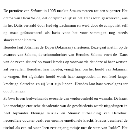
De première van
Salome
in 1905 maakte Strauss meteen tot een superster. Het
drama van Oscar Wilde, dat oorspronkelijk in het Frans werd geschreven, was
in het Duits vertaald door Hedwig Lachmann en werd door de componist zelf
op maat gefatsoeneerd als basis voor het voor sommigen nog steeds
shockerende libretto.
Herodes laat Johannes de Doper (Jokanaan) arresteren. Deze gaat niet in op de
avances van Salome, de schoondochter van Herodes. Salome voert de ‘Dans
van de zeven sluiers’ op voor Herodes op voorwaarde dat deze al haar wensen
zal vervullen. Herodias, haar moeder, vraagt haar om het hoofd van Jokanaan
te vragen. Het afgehakte hoofd wordt haar aangeboden in een heel lange,
krachtige slotscène en zij kust zijn lippen. Herodes laat haar vervolgens ter
dood brengen.
Salome
is een bedwelmende evocatie van verdorvenheid en waanzin. De haast
koortsachtige erotische decadentie van de geschiedenis wordt uitgedragen in
heel bijzonder kleurige muziek en Strauss’ uitbeelding van Herodias’
necorofiele dochter bezit een enorme emotionele kracht. Strauss beschreef de
titelrol als een rol voor “een zestienjarig meisje met de stem van Isolde”. Het