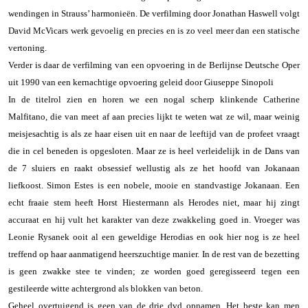
wendingen in Strauss’ harmonieën. De verfilming door Jonathan Haswell volgt
David McVicars werk gevoelig en precies en is zo veel meer dan een statische
vertoning.
Verder is daar de verfilming van een opvoering in de Berlijnse Deutsche Oper
uit 1990 van een kernachtige opvoering geleid door Giuseppe Sinopoli
In de titelrol zien en horen we een nogal scherp klinkende Catherine
Malfitano, die van meet af aan precies lijkt te weten wat ze wil, maar weinig
meisjesachtig is als ze haar eisen uit en naar de leeftijd van de profeet vraagt
die in cel beneden is opgesloten. Maar ze is heel verleidelijk in de Dans van
de 7 sluiers en raakt obsessief wellustig als ze het hoofd van Jokanaan
liefkoost. Simon Estes is een nobele, mooie en standvastige Jokanaan. Een
echt fraaie stem heeft Horst Hiestermann als Herodes niet, maar hij zingt
accuraat en hij vult het karakter van deze zwakkeling goed in. Vroeger was
Leonie Rysanek ooit al een geweldige Herodias en ook hier nog is ze heel
treffend op haar aanmatigend heerszuchtige manier. In de rest van de bezetting
is geen zwakke stee te vinden; ze worden goed geregisseerd tegen een
gestileerde witte achtergrond als blokken van beton.
Geheel overtuigend is geen van de drie dvd opnamen. Het beste kan men