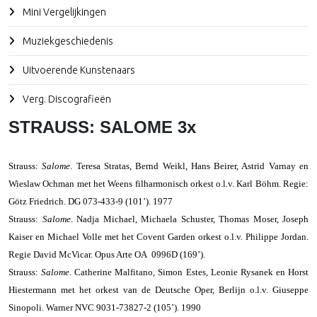
Mini Vergelijkingen
Muziekgeschiedenis
Uitvoerende Kunstenaars
Verg. Discografieën
STRAUSS: SALOME 3x
Strauss
:
Salome
. Teresa Stratas, Bernd Weikl, Hans Beirer, Astrid Varnay en
Wieslaw Ochman met het Weens filharmonisch orkest o.l.v. Karl Böhm. Regie:
Götz Friedrich. DG 073-433-9 (101’). 1977
Strauss
:
Salome
. Nadja Michael, Michaela Schuster, Thomas Moser, Joseph
Kaiser en Michael Volle met het Covent Garden orkest o.l.v. Philippe Jordan.
Regie David McVicar. Opus Arte OA
0996D (169’).
Strauss
:
Salome
.
Catherine Malfitano, Simon Estes, Leonie Rysanek en Horst
Hiestermann met het orkest van de Deutsche Oper, Berlijn o.l.v. Giuseppe
Sinopoli. Warner NVC 9031-73827-2 (105’). 1990