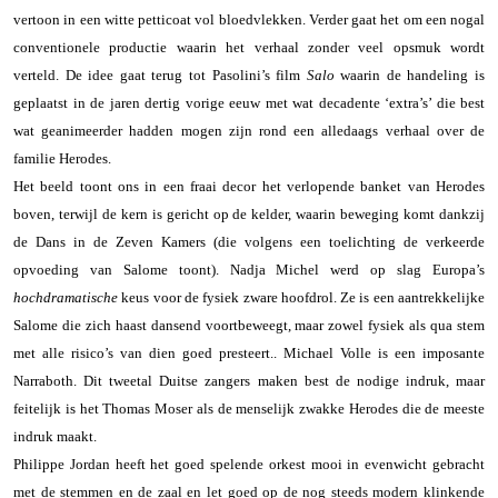
vertoon in een witte petticoat vol bloedvlekken. Verder gaat het om een nogal
conventionele productie waarin het verhaal zonder veel opsmuk wordt
verteld. De idee gaat terug tot Pasolini’s film
Salo
waarin de handeling is
geplaatst in de jaren dertig vorige eeuw met wat decadente ‘extra’s’ die best
wat geanimeerder hadden mogen zijn rond een alledaags verhaal over de
familie Herodes.
Het beeld toont ons in een fraai decor het verlopende banket van Herodes
boven, terwijl de kern is gericht op de kelder, waarin beweging komt dankzij
de Dans in de Zeven Kamers (die volgens een toelichting de verkeerde
opvoeding van Salome toont). Nadja Michel werd op slag Europa’s
hochdramatische
keus voor de fysiek zware hoofdrol. Ze is een aantrekkelijke
Salome die zich haast dansend voortbeweegt, maar zowel fysiek als qua stem
met alle risico’s van dien goed presteert.. Michael Volle is een imposante
Narraboth. Dit tweetal Duitse zangers maken best de nodige indruk, maar
feitelijk is het Thomas Moser als de menselijk zwakke Herodes die de meeste
indruk maakt.
Philippe Jordan heeft het goed spelende orkest mooi in evenwicht gebracht
met de stemmen en de zaal en let goed op de nog steeds modern klinkende