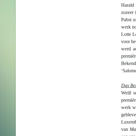
Harald 
zozeer 
Pabst u
werk no
Lotte L
voor he
werd ac
premièr
Bekende
‘Salomo
Das Be
Weill s
premiè
werk wa
geblev
Luxembu
van
Ma