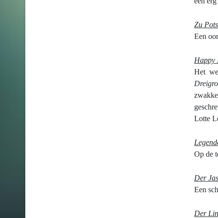
een erg
Zu Pot
Een oor
Happy
Het we
Dreigr
zwakke 
geschre
Lotte L
Legende
Op de t
Der Ja
Een sch
Der Lin