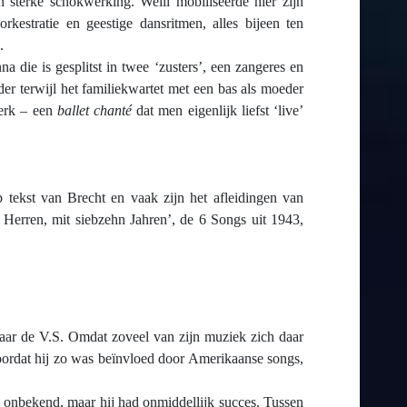
n sterke schokwerking. Weill mobiliseerde hier zijn
rkestratie en geestige dansritmen, alles bijeen ten
.
a die is gesplitst in twee ‘zusters’, een zangeres en
er terwijl het familiekwartet met een bas als moeder
werk – een
ballet chanté
dat men eigenlijk liefst ‘live’
 tekst van Brecht en vaak zijn het afleidingen van
 Herren, mit siebzehn Jahren’, de 6 Songs uit 1943,
aar de V.S. Omdat zoveel van zijn muziek zich daar
oordat hij zo was beïnvloed door Amerikaanse songs,
n onbekend, maar hij had onmiddellijk succes. Tussen