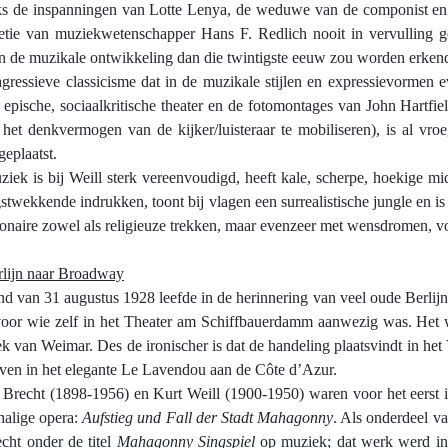
 de inspanningen van Lotte Lenya, de weduwe van de componist en D
etie van muziekwetenschapper Hans F. Redlich nooit in vervulling ge
in de muzikale ontwikkeling dan die twintigste eeuw zou worden erken
agressieve classicisme dat in de muzikale stijlen en expressievormen e
 epische, sociaalkritische theater en de fotomontages van John Hartfiel
het denkvermogen van de kijker/luisteraar te mobiliseren), is al vr
 geplaatst.
iek is bij Weill sterk vereenvoudigd, heeft kale, scherpe, hoekige mid
stwekkende indrukken, toont bij vlagen een surrealistische jungle en is
ionaire zowel als religieuze trekken, maar evenzeer met wensdromen, v
lijn naar Broadway
d van 31 augustus 1928 leefde in de herinnering van veel oude Berlijn
oor wie zelf in het Theater am Schiffbauerdamm aanwezig was. Het 
ek van Weimar. Des de ironischer is dat de handeling plaatsvindt in he
ven in het elegante Le Lavendou aan de Côte d’Azur.
 Brecht (1898-1956) en Kurt Weill (1900-1950) waren voor het eerst
halige opera:
Aufstieg und Fall der Stadt Mahagonny
. Als onderdeel v
cht onder de titel
Mahagonny Singspiel
op muziek; dat werk werd in 