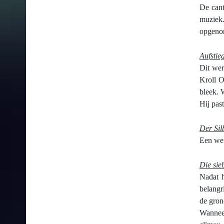
De can
muziek
opgeno
Aufstie
Dit wer
Kroll O
bleek. 
Hij pas
Der Sil
Een wer
Die sie
Nadat h
belangr
de gron
Wanne