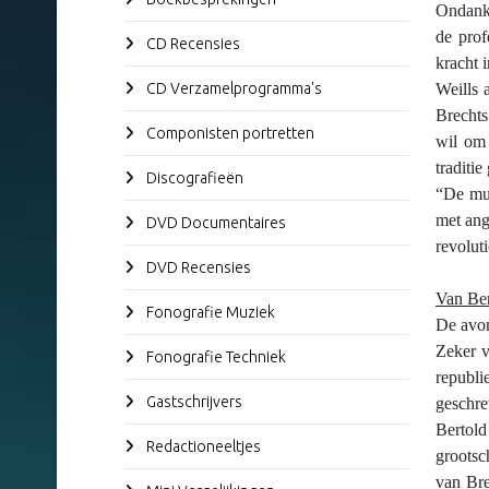
Ondanks
de prof
CD Recensies
kracht 
CD Verzamelprogramma's
Weills 
Brechts
Componisten portretten
wil om 
traditie
Discografieën
“De muz
met ang
DVD Documentaires
revolut
DVD Recensies
Van Ber
Fonografie Muziek
De avon
Zeker v
Fonografie Techniek
republi
Gastschrijvers
geschre
Bertold
Redactioneeltjes
grootsc
van Bre