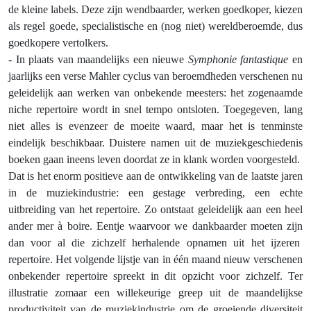
de kleine labels. Deze zijn wendbaarder, werken goedkoper, kiezen
als regel goede, specialistische en (nog niet) wereldberoemde, dus
goedkopere vertolkers.
- In plaats van maandelijks een nieuwe
Symphonie fantastique
en
jaarlijks een verse Mahler cyclus van beroemdheden verschenen nu
geleidelijk aan werken van onbekende meesters: het zogenaamde
niche repertoire wordt in snel tempo ontsloten. Toegegeven, lang
niet alles is evenzeer de moeite waard, maar het is tenminste
eindelijk beschikbaar. Duistere namen uit de muziekgeschiedenis
boeken gaan ineens leven doordat ze in klank worden voorgesteld.
Dat is het enorm positieve aan de ontwikkeling van de laatste jaren
in de muziekindustrie: een gestage verbreding, een echte
uitbreiding van het repertoire. Zo ontstaat geleidelijk aan een heel
ander mer à boire. Eentje waarvoor we dankbaarder moeten zijn
dan voor al die zichzelf herhalende opnamen uit het ijzeren
repertoire. Het volgende lijstje van in één maand nieuw verschenen
onbekender repertoire spreekt in dit opzicht voor zichzelf. Ter
illustratie zomaar een willekeurige greep uit de maandelijkse
productiviteit van de muziekindustrie om de groeiende diversiteit