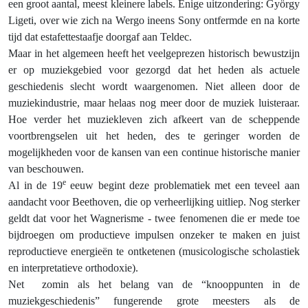
een groot aantal, meest kleinere labels. Enige uitzondering: György
Ligeti, over wie zich na Wergo ineens Sony ontfermde en na korte
tijd dat estafettestaafje doorgaf aan Teldec.
Maar in het algemeen heeft het veelgeprezen historisch bewustzijn
er op muziekgebied voor gezorgd dat het heden als actuele
geschiedenis slecht wordt waargenomen. Niet alleen door de
muziekindustrie, maar helaas nog meer door de muziek luisteraar.
Hoe verder het muziekleven zich afkeert van de scheppende
voortbrengselen uit het heden, des te geringer worden de
mogelijkheden voor de kansen van een continue historische manier
van beschouwen.
e
Al in de 19
eeuw begint deze problematiek met een teveel aan
aandacht voor Beethoven, die op verheerlijking uitliep. Nog sterker
geldt dat voor het Wagnerisme - twee fenomenen die er mede toe
bijdroegen om productieve impulsen onzeker te maken en juist
reproductieve energieën te ontketenen (musicologische scholastiek
en interpretatieve orthodoxie).
Net
zomin als het belang van de “knooppunten in de
muziekgeschiedenis” fungerende grote meesters als de