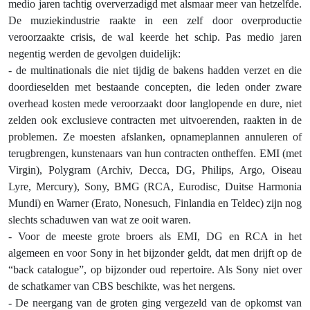
medio jaren tachtig oververzadigd met alsmaar meer van hetzelfde.
De muziekindustrie raakte in een zelf door overproductie
veroorzaakte crisis, de wal keerde het schip. Pas medio jaren
negentig werden de gevolgen duidelijk:
- de multinationals die niet tijdig de bakens hadden verzet en die
doordieselden met bestaande concepten, die leden onder zware
overhead kosten mede veroorzaakt door langlopende en dure, niet
zelden ook exclusieve contracten met uitvoerenden, raakten in de
problemen. Ze moesten afslanken, opnameplannen annuleren of
terugbrengen, kunstenaars van hun contracten ontheffen. EMI (met
Virgin), Polygram (Archiv, Decca, DG, Philips, Argo, Oiseau
Lyre, Mercury), Sony, BMG (RCA, Eurodisc, Duitse Harmonia
Mundi) en Warner (Erato, Nonesuch, Finlandia en Teldec) zijn nog
slechts schaduwen van wat ze ooit waren.
- Voor de meeste grote broers als EMI, DG en RCA in het
algemeen en voor Sony in het bijzonder geldt, dat men drijft op de
“back catalogue”, op bijzonder oud repertoire. Als Sony niet over
de schatkamer van CBS beschikte, was het nergens.
- De neergang van de groten ging vergezeld van de opkomst van