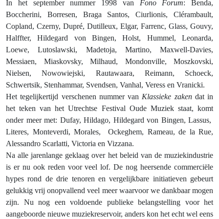
In het september nummer 1998 van
Fono Forum
: Benda,
Boccherini, Borresen, Braga Santos, Ciurlionis, Clérambault,
Copland, Czerny, Dupré, Dutilleux, Elgar, Farrenc, Glass, Gouvy,
Halffter, Hildegard von Bingen, Holst, Hummel, Leonarda,
Loewe, Lutoslawski, Madetoja, Martino, Maxwell-Davies,
Messiaen, Miaskovsky, Milhaud, Mondonville, Moszkovski,
Nielsen, Nowowiejski, Rautawaara, Reimann, Schoeck,
Schwertsik, Stenhammar, Svendsen, Vanhal, Veress en Vranicki.
Het tegelijkertijd verschenen nummer van
Klassieke zaken
dat in
het teken van het Utrechtse Festival Oude Muziek staat, komt
onder meer met: Dufay, Hildago, Hildegard von Bingen, Lassus,
Literes, Monteverdi, Morales,
Ockeghem, Rameau, de la Rue,
Alessandro Scarlatti, Victoria en Vizzana.
Na alle jarenlange geklaag over het beleid van de muziekindustrie
is er nu ook reden voor veel lof. De nog heersende commerciële
hypes rond de drie tenoren en vergelijkbare initiatieven gebeurt
gelukkig vrij onopvallend veel meer waarvoor we dankbaar mogen
zijn. Nu nog een voldoende publieke belangstelling voor het
aangeboorde nieuwe muziekreservoir, anders kon het echt wel eens