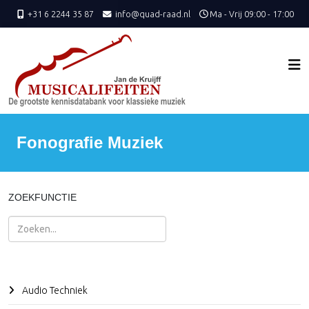
+31 6 2244 35 87
info@quad-raad.nl
Ma - Vrij 09:00 - 17:00
Fonografie Muziek
ZOEKFUNCTIE
Zoeken
Audio Techniek