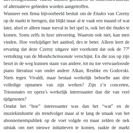
of alternatieve gebieden worden aangetroffen.
Wanneer een firma bijvoorbeeld besluit om de
Etudes
van Czerny
op de markt te brengen, dat blijkt maar al te vaak een maand of wat
later, alsof er alleen maar toeval in het spel is, ook het die études te
komen. Soms zelfs in luxe uitvoering. Waarom ook niet, kan men
vinden. Hoe veelzijdiger het aanbod, des te beter. Alleen leert de
e
ervaring dat deze Czerny uitgave niet voorkomt dat ook de 77
vertolking van de
Mondscheinsonate
verschijnt. En die zou op zijn
beurt in de weg kunnen staan van andere, tot nu toe verwaarloosde
piano literatuur van onder andere Alkan, Reubke en Godovski.
Niets tegen Vivaldi, maar bestaat werkelijk behoefte aan drie
volledige opnamen van zijn werken? Zijn z’n concerten,
Triosonates en opera’s werkelijk interessanter dan die van veel
tijdgenoten?
Omdat het “hoe” interessanter was dan het “wat” en de
muziekindustrie als trendvolger maar al te lang de smaak van het
abonnementspubliek op de voet volgde en maar zelden de nek
uitstak om met nieuwe initiatieven te komen, raakte de markt