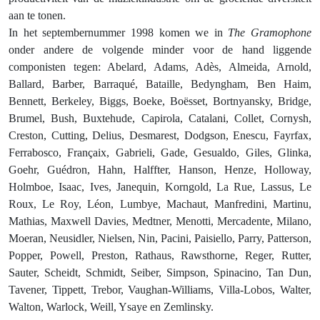
aan te tonen.
In het septembernummer 1998 komen we in
The Gramophone
onder andere de volgende minder voor de hand liggende
componisten tegen: Abelard, Adams, Adès, Almeida, Arnold,
Ballard, Barber, Barraqué, Bataille, Bedyngham, Ben Haim,
Bennett, Berkeley, Biggs, Boeke, Boësset, Bortnyansky, Bridge,
Brumel, Bush, Buxtehude, Capirola, Catalani, Collet, Cornysh,
Creston, Cutting, Delius, Desmarest, Dodgson, Enescu, Fayrfax,
Ferrabosco, Françaix, Gabrieli, Gade, Gesualdo, Giles, Glinka,
Goehr, Guédron, Hahn, Halffter, Hanson, Henze, Holloway,
Holmboe, Isaac, Ives, Janequin, Korngold, La Rue, Lassus, Le
Roux, Le Roy, Léon, Lumbye, Machaut, Manfredini, Martinu,
Mathias, Maxwell Davies, Medtner, Menotti, Mercadente, Milano,
Moeran, Neusidler, Nielsen, Nin, Pacini, Paisiello, Parry, Patterson,
Popper, Powell, Preston, Rathaus, Rawsthorne, Reger, Rutter,
Sauter, Scheidt, Schmidt, Seiber, Simpson, Spinacino, Tan Dun,
Tavener, Tippett, Trebor, Vaughan-Williams, Villa-Lobos, Walter,
Walton, Warlock, Weill, Ysaye en Zemlinsky.