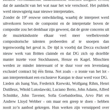
dat de aandacht van het wat naar het wie verschoof. Het publiek
werd nieuwsgierig naar nieuwe interpretaties.
e
Zonder de 19
eeuwse ontwikkeling, waarbij de interpreet werd
uitverkoren boven de componist en de interpretatie boven de
compositie zou het denkbaar zijn geweest, dat de grote concerns uit
de muziekindustrie elkaar veel meer veelbelovende
compositorische talenten probeerden af te snoepen dan
tegenwoordig het geval is. De tijd is voorbij dat Decca exclusief
nieuw werk van Britten claimde en dat DG zich op dezelfde
manier inzette voor Stockhausen, Henze en Kagel. Misschien
werden ze minder interessant of te duur voor een levenslang
exclusief contract bij één firma. Net zoals - o ironie van het lot -
aan interpretenkant een exclusieve Karajan te duur werd voor DG.
Lieden als Isang Yun, Frederick Rzewski, Wolfgang Rihm, Henri
Dutilleux, Witold Lutoslawski, Luciano Berio, John Adams, Alfred
Schnittke, John Tavener, Sofia Goebaidoelina, Arvo Pärt en
Andrew Lloyd Webber - om maar een greep te doen - hebben
nooit zo’n aanbod gekregen. Hun werken zijn versnipperd over