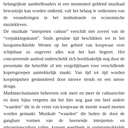
belangrijkste aandeelhouders in een momenteel geldend muzikaal
bewustzijn kan worden ontkend, valt het belang te ontkennen van
de veranderingen in het institutionele en economische
muziekleven.
De muzikale “interpreten cultuur” verschilt niet zoveel van de
“verpakkingskunst”. Sinds geruime tijd beschikken we in het
hoogontwikkelde Westen op het gebied van koopwaar over
schijnbaar zo ongeveer alles wat het hart begeert. Het
concurrerende aanbod onderscheidt zich hoofdzakelijk nog door de
presentatie die hetzelfde of iets vergelijkbaars voor verschillende
kopersgroepen aantrekkelijk maakt. Van tijd tot tijd worden
koopimpulsen gestimuleerd door nieuwe trends en een nieuw
design.
Marktmechanismen beheersen ook meer en meer de cultuurscène
en doen bijna vergeten dat het hier nog gaat om heel andere
“waarden” die in de vorm van koopwaar de moeite waard moeten
worden gemaakt. Muzikale “waarden” die buiten de door de
gangbare vormen van de heersende interpreten- en
uitvoeringscultuur vallen, kunnen goeddeels in onderontwikkelde