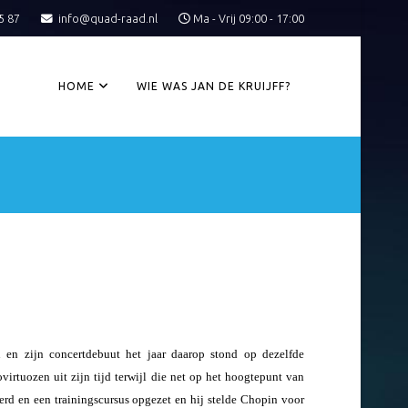
5 87
info@quad-raad.nl
Ma - Vrij 09:00 - 17:00
HOME
WIE WAS JAN DE KRUIJFF?
 en zijn concertdebuut het jaar daarop stond op dezelfde
irtuozen uit zijn tijd terwijl die net op het hoogtepunt van
erd en een trainingscursus opgezet en hij stelde Chopin voor