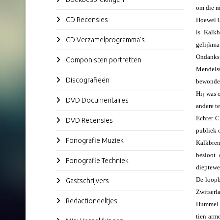
om die ma
CD Recensies
Hoewel C
is Kalkb
CD Verzamelprogramma's
gelijkma
Ondanks 
Componisten portretten
Mendelss
Discografieën
bewonder
Hij was 
DVD Documentaires
andere t
Echter C
DVD Recensies
publiek o
Fonografie Muziek
Kalkbren
besloot 
Fonografie Techniek
dieptewe
De loopb
Gastschrijvers
Zwitserl
Redactioneeltjes
Hummel e
tien arm