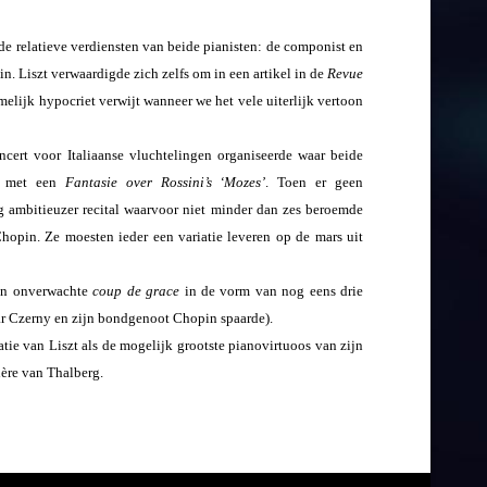
de relatieve verdiensten van beide pianisten: de componist en
in. Liszt verwaardigde zich zelfs om in een artikel in de
Revue
elijk hypocriet verwijt wanneer we het vele uiterlijk vertoon
ncert voor Italiaanse vluchtelingen organiseerde waar beide
 met een
Fantasie over Rossini’s ‘Mozes’
. Toen er geen
 ambitieuzer recital waarvoor niet minder dan zes beroemde
hopin. Ze moesten ieder een variatie leveren op de mars uit
 een onverwachte
coup de grace
in de vorm van nog eens drie
raar Czerny en zijn bondgenoot Chopin spaarde).
tie van Liszt als de mogelijk grootste pianovirtuoos van zijn
ière van Thalberg.