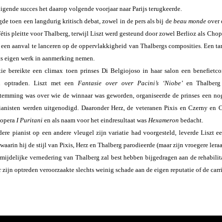
igende succes het daarop volgende voorjaar naar Parijs terugkeerde.
de toen een langdurig kritisch debat, zowel in de pers als bij de
beau monde
over 
Fétis pleitte voor Thalberg, terwijl Liszt werd gesteund door zowel Berlioz als Chop
e
een aanval te lanceren op de oppervlakkigheid van Thalbergs composities. Een tam
ts eigen werk in aanmerking nemen.
ie bereikte een climax toen prinses Di Belgiojoso in haar salon een benefietco
en optraden. Liszt met een
Fantasie over over Pacini’s ‘Niobe’
en Thalberg
temming was over wie de winnaar was geworden, organiseerde de prinses een nog
pianisten werden uitgenodigd. Daaronder Herz, de veteranen Pixis en Czerny en C
s opera
I Puritani
en als naam voor het eindresultaat was
Hexameron
bedacht.
dere pianist op een andere vleugel zijn variatie had voorgesteld, leverde Liszt
 waarin hij de stijl van Pixis, Herz en Thalberg parodieerde (maar zijn vroegere le
mijdelijke vernedering van Thalberg zal best hebben bijgedragen aan de rehabilita
r zijn optreden veroorzaakte slechts weinig schade aan de eigen reputatie of de carr