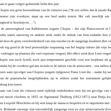
ar te gaan volgen gedurende liefst drie jaar.
hopin een grote bewonderaar van de virtuoos was (“Ik zou willen dat ik zaoals Kal
renner zijn evenknie, maar op een heel ander terrein. Het valt moeilijk om z
tigheid te beschrijven….”)
de aanwezigheid van Kalkbrenner oogstte Chopin – die zijn Pianoconcert in 
ohn waren aanwezig en raakten sterk onder de indruk van hem ondanks hun eige
d door de grote verscheidenheid van zijn toucher en de zangerige kwaliteit (het
ca
ook erg goed in de heel persoonlijke toepassing van het begrip
rubato
(de vrije 
e verlengen op plaatsen die veel expressie vergen). Het effect werd door Liszt ver
hopin was noch fysiek, noch qua temperament geschikt voor een loopbaan als gro
mdat hij de voorkeur gaf aan recitals in de salons van de aristocratie – een milieu dat
ners ware opvolger was Chopins jongere tijdgenoot Franz Liszt die – nadat hij was
om de pianistische mogelijkheden op te rekken zodat het instrument gelijkt
rking kon tonen.
aan van Liszt als virtuoos werd tijdelijk onderbroken toen hij ten gevolge van 
and moest vluchten in 1835 en Sigismund Thalberg (1812-1871) naar Parijs kw
n Leopold Moscheles en hij wist knap de massa te bespelen en te imponeren met z
en. Befaamd vanwege zijn uitzonderlijk zangerige toon en zijn aristocratische
fro