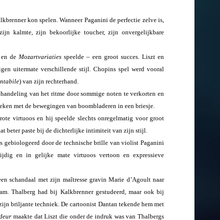
kbrenner kon spelen. Wanneer Paganini de perfectie zelve is,
ijn kalmte, zijn bekoorlijke toucher, zijn onvergelijkbare
f en de
Mozartvariaties
speelde – een groot succes. Liszt en
n uitermate verschillende stijl. Chopins spel werd vooral
ntabile
) van zijn rechterhand.
behandeling van het ritme door sommige noten te verkorten en
geleken met de bewegingen van boombladeren in een briesje.
te virtuoos en hij speelde slechts onregelmatig voor groot
 beter paste bij de dichterlijke intimiteit van zijn stijl.
 gebiologeerd door de technische brille van violist Paganini
ijdig en in gelijke mate virtuoos vertoon en expressieve
een schandaal met zijn maîtresse gravin Marie d’Agoult naar
am. Thalberg had bij Kalkbrenner gestudeerd, maar ook bij
ijn briljante techniek. De cartoonist Dantan tekende hem met
ideur
maakte dat Liszt die onder de indruk was van Thalbergs