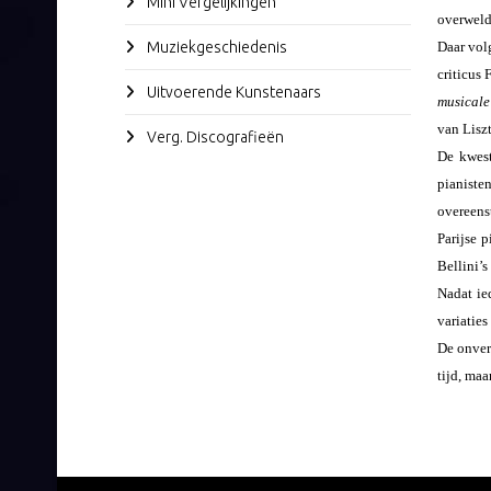
Mini Vergelijkingen
overweld
Muziekgeschiedenis
Daar volg
criticus 
Uitvoerende Kunstenaars
musical
van Lisz
Verg. Discografieën
De kwest
pianist
overeens
Parijse 
Bellini’
Nadat ie
variaties
De onver
tijd, maa