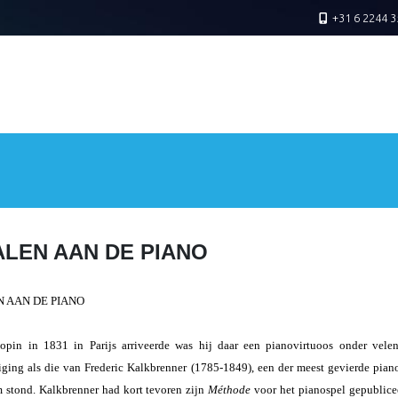
+31 6 2244 3
ALEN AAN DE PIANO
N AAN DE PIANO
pin in 1831 in Parijs arriveerde was hij daar een pianovirtuoos onder velen
ging als die van Frederic Kalkbrenner (1785-1849), een der meest gevierde pianov
m stond. Kalkbrenner had kort tevoren zijn
Méthode
voor het pianospel gepublice