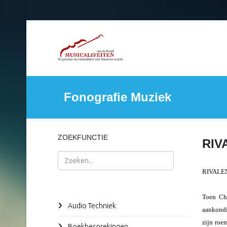
Fonografie Muziek
ZOEKFUNCTIE
RIV
Zoeken
RIVALE
Toen Cho
Audio Techniek
aankondi
zijn roe
Boekbesprekingen