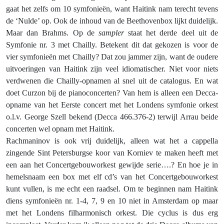
gaat het zelfs om 10 symfonieën, want Haitink nam terecht tevens
de ‘Nulde’ op. Ook de inhoud van de Beethovenbox lijkt duidelijk.
Maar dan Brahms. Op de
sampler
staat het derde deel uit de
Symfonie nr. 3 met Chailly. Betekent dit dat gekozen is voor de
vier symfonieën met Chailly? Dat zou jammer zijn, want de oudere
uitvoeringen van Haitink zijn veel idiomatischer. Niet voor niets
verdwenen die Chailly-opnamen al snel uit de catalogus. En wat
doet Curzon bij de pianoconcerten? Van hem is alleen een Decca-
opname van het Eerste concert met het Londens symfonie orkest
o.l.v. George Szell bekend (Decca 466.376-2) terwijl Arrau beide
concerten wel opnam met Haitink.
Rachmaninov is ook vrij duidelijk, alleen wat het a cappella
zingende Sint Petersburgse koor van Korniev te maken heeft met
een aan het Concertgebouworkest gewijde serie….? En hoe je in
hemelsnaam een box met elf cd’s van het Concertgebouworkest
kunt vullen, is me echt een raadsel. Om te beginnen nam Haitink
diens symfonieën nr. 1-4, 7, 9 en 10 niet in Amsterdam op maar
met het Londens filharmonisch orkest. Die cyclus is dus erg