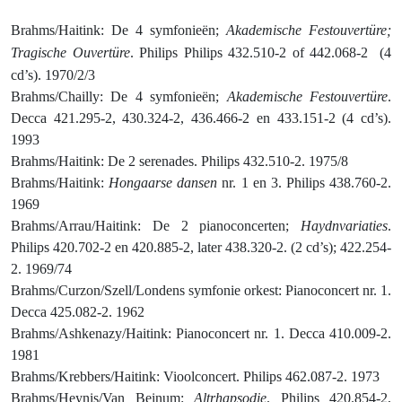
Brahms
/Haitink: De 4 symfonieën;
Akademische Festouvertüre;
Tragische Ouvertüre
. Philips Philips 432.510-2 of 442.068-2
(4
cd’s). 1970/2/3
Brahms/Chailly: De 4 symfonieën;
Akademische
Festouvertüre
.
Decca 421.295-2, 430.324-2, 436.466-2 en 433.151-2 (4 cd’s).
1993
Brahms/Haitink: De 2 serenades. Philips 432.510-2. 1975/8
Brahms/Haitink:
Hongaarse dansen
nr. 1 en 3. Philips 438.760-2.
1969
Brahms/Arrau/Haitink: De 2 pianoconcerten;
Haydnvariaties
.
Philips 420.702-2 en 420.885-2, later 438.320-2. (2 cd’s); 422.254-
2. 1969/74
Brahms/Curzon/Szell/Londens symfonie orkest: Pianoconcert nr. 1.
Decca 425.082-2. 1962
Brahms/Ashkenazy/Haitink: Pianoconcert nr. 1. Decca 410.009-2.
1981
Brahms/Krebbers/Haitink: Vioolconcert. Philips 462.087-2. 1973
Brahms/Heynis/Van Beinum:
Altrhapsodie
. Philips 420.854-2,