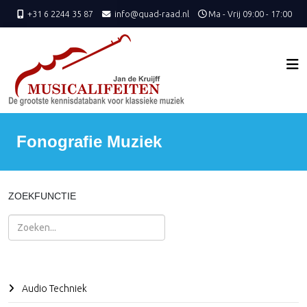
+31 6 2244 35 87
info@quad-raad.nl
Ma - Vrij 09:00 - 17:00
Fonografie Muziek
ZOEKFUNCTIE
Zoeken
Audio Techniek