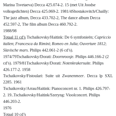
Marina Tsvetaeva) Decca 425.074-2. 15 (met Uit Joodse
volksgedichten) Decca 425.069-2.
1981/4
Shostakovitch/Chailly:
The jazz album, Decca 433.702-2, The dance album Decca
452.597-2, The film album Decca 460.792-2.
1988/98
Totaal 11 cd’s
Tschaikovsky/
Haitink: De 6 symfonieën;
Capriccio
italien
;
Francesca da Rimini
;
Romeo en Julia
;
Ouverture 1812
;
Slavische mars
. Philips 442.061-2 (6 cd’s).
1974/79
Tschaikovsky/Dorati:
Doornroosje
. Philips 446.166-2 (2
cd’s). 1979/81
Tschaikovsky/Dorati:
Notenkrakersuite
. Philips
426.177-2. 1958
Tschaikovsky/Fistoulari: Suite uit
Zwanenmeer
. Decca lp SXL
2285. 1961
Tschaikovsky/Arrau/Haitink: Pianoconcert nr. 1. Philips 426.797-
2. 19..
Tschaikovsky/Haitink/Szeryng: Vioolconcert. Philips
446.203-2.
1976
Totaal 10 cd’s