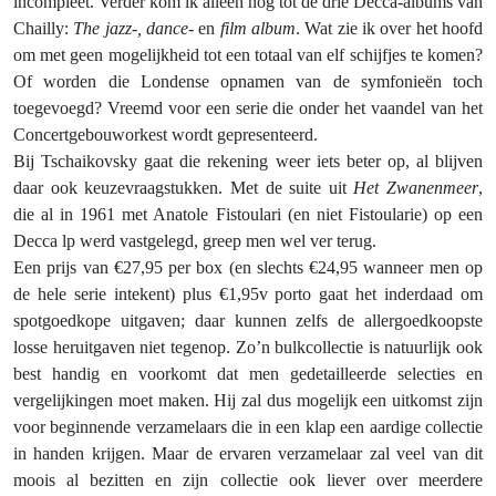
incompleet. Verder kom ik alleen nog tot de drie Decca-albums van
Chailly:
The jazz-, dance-
en
film album
. Wat zie ik over het hoofd
om met geen mogelijkheid tot een totaal van elf schijfjes te komen?
Of worden die Londense opnamen van de symfonieën toch
toegevoegd? Vreemd voor een serie die onder het vaandel van het
Concertgebouworkest wordt gepresenteerd.
Bij Tschaikovsky gaat die rekening weer iets beter op, al blijven
daar ook keuzevraagstukken. Met de suite uit
Het Zwanenmeer
,
die al in 1961 met Anatole Fistoulari (en niet Fistoularie) op een
Decca lp werd vastgelegd, greep men wel ver terug.
Een prijs van €27,95 per box (en slechts €24,95 wanneer men op
de hele serie intekent) plus €1,95v porto gaat het inderdaad om
spotgoedkope uitgaven; daar kunnen zelfs de allergoedkoopste
losse heruitgaven niet tegenop. Zo’n bulkcollectie is natuurlijk ook
best handig en voorkomt dat men gedetailleerde selecties en
vergelijkingen moet maken. Hij zal dus mogelijk een uitkomst zijn
voor beginnende verzamelaars die in een klap een aardige collectie
in handen krijgen. Maar de ervaren verzamelaar zal veel van dit
moois al bezitten en zijn collectie ook liever over meerdere