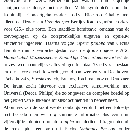
voortvarend te werk. Eerder dit jaar was er al het eigenlijk
spotgoedkope doosje met de tien Mahlersymfonieën door het
Koninklijk Concertgebouworkest o.l.v. Riccardo Chailly met
alleen de Tiende van
Fremdkörper
Berlijns Radio symfonie orkest
voor €25,- plus porto. Een ingedikte heruitgave, ontdaan van de
toevoegingen op de oorspronkelijke uitgaven en opnieuw
efficiënter ingedeeld. Daarna volgde
Opera proibita
van Cecilia
Bartoli en nu is een actie gestart voor de groots opgezette
NRC
Handelsblad Muziekselectie Koninklijk Concertgebouworkest
die
in zes tweemaandelijkse afleveringen in totaal 53 cd’s zal beslaan
en die successievelijk wordt gewijd aan werken van Beethoven,
Tschaikovsky, Shostakovitch, Brahms, Rachmaninov en Bruckner.
De krant zocht hiervoor een exclusieve samenwerking met
Universal (Decca, Philips) die zo ongeveer de complete boedel op
het gebied van klinkende muziekdocumenten in beheer heeft.
Abonnees van de krant werden onlangs verblijd met een foldertje
met bestelbon en wel erg summiere informatie plus een ruim
vijfenvijftig minuten durende
sampler
met dertiental fragmenten uit
de reeks plus een aria uit Bachs
Matthäus Passion
onder