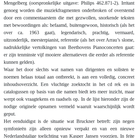
Mengelberg (oorspronkelijke uitgave: Philips 462.871-2). Irritant
genoeg worden die muziekfragmenten onderbroken of overstemd
door een commentaarstem die met gezwollen, snorkende teksten
met bewoordingen als: befaamd, buitengewoon, historisch (als het
over ca. 1963 gaat), legendarisch, prachtig, vermaard,
uitzonderlijk, meesterpianist, referentie (als het over Arrau’s slome,
nadrukkelijke vertolkingen van Beethovens Pianoconcerten gaat:
er zijn tenminste vijf mooiere alternatieven die eerder als referentie
kunnen gelden).
Waar het door slechts wat namen van dirigenten en solisten te
noemen helaas totaal aan ontbreekt, is aan een volledig, concreet
inhoudsoverzicht. Een vluchtige zoektocht in het cd rek en in
catalogussen op basis van die namen biedt iets meer inzicht, maar
werpt ook vraagtekens en raadsels op. In de lijst hieronder zijn de
nodige originele opnamen vermeld waaruit waarschijnlijk wordt
geput.
Het eenduidigst is de situatie wat Bruckner betreft: zijn negen
symfonieën zijn alleen opnieuw verpakt en van een nieuwe
Nederlandstalige toelichting van Kasper Jansen voorzien. In feite