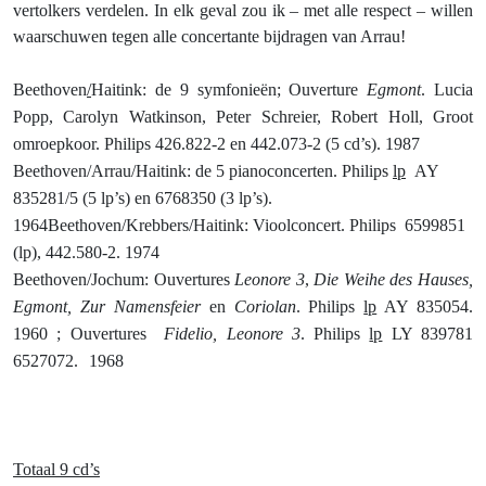
vertolkers verdelen. In elk geval zou ik – met alle respect – willen
waarschuwen tegen alle concertante bijdragen van Arrau!
Beethoven
/
Haitink: de 9 symfonieën; Ouverture
Egmont
. Lucia
Popp, Carolyn Watkinson, Peter Schreier, Robert Holl, Groot
omroepkoor. Philips 426.822-2 en 442.073-2 (5 cd’s). 1987
Beethoven/Arrau/Haitink: de 5 pianoconcerten.
Philips
lp
AY
835281/5 (5 lp’s) en 6768350 (3 lp’s).
1964
Beethoven/Krebbers/Haitink: Vioolconcert. Philips
6599851
(lp), 442.580-2. 1974
Beethoven/Jochum: Ouvertures
Leonore 3
,
Die Weihe des Hauses,
Egmont, Zur Namensfeier
en
Coriolan
. Philips
lp
AY 835054.
1960 ; Ouvertures
Fidelio, Leonore 3
. Philips
lp
LY 839781
6527072. 1968
Totaal 9 cd’s