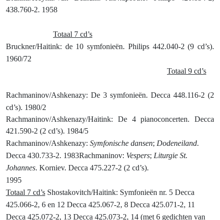
438.760-2. 1958
Totaal 7 cd’s
Bruckner
/Haitink: de 10 symfonieën. Philips 442.040-2 (9 cd’s).
1960/72
Totaal 9 cd’s
Rachmaninov
/Ashkenazy: De 3 symfonieën. Decca 448.116-2 (2
cd’s). 1980/2
Rachmaninov/Ashkenazy/Haitink: De 4 pianoconcerten. Decca
421.590-2 (2 cd’s). 1984/5
Rachmaninov/Ashkenazy:
Symfonische dansen
;
Dodeneiland
.
Decca 430.733-2. 1983
Rachmaninov:
Vespers
;
Liturgie St.
Johannes
. Korniev. Decca 475.227-2 (2 cd’s).
1995
Totaal 7 cd’s
Shostakovitch
/Haitink: Symfonieën nr. 5 Decca
425.066-2, 6 en 12 Decca 425.067-2, 8 Decca 425.071-2, 11
Decca 4
25.072-2, 13 Decca 425.073-2, 14 (met 6 gedichten van