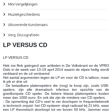
Mini Vergelijkingen
Muziekgeschiedenis
Uitvoerende Kunstenaars
Verg. Discografieën
LP VERSUS CD
LP VERSUS CD
Heb me flink geërgerd aan artikelen in De Volkskrant en de VPRO
Gids in de week van 13-19 april 2014 waarin de elpee heilig wordt
verklaard en de cd verdoemd.
Het aantal argumenten tegen de LP en voor de CD is talloos, maar
ik pik er drie uit:
- De betaalbare platenspelers die (nog) te koop zijn, zoals USB-
spelers, zijn alle dramatisch inferieur ten opzichte van de
goedkoopste CD speler. De betere klasse platenspelers kosten
meer dan 1000 euro. En ook die zijn de mindere van CD spelers.
- De opmerking dat CD’s veel te ver doorlopen in frequentiebereik
is technisch onjuist: het CD-systeem stopt radicaal bij 21 kHz, waar
een LP theoretisch doorloopt tot ver boven 50 kHz. Jammer voor