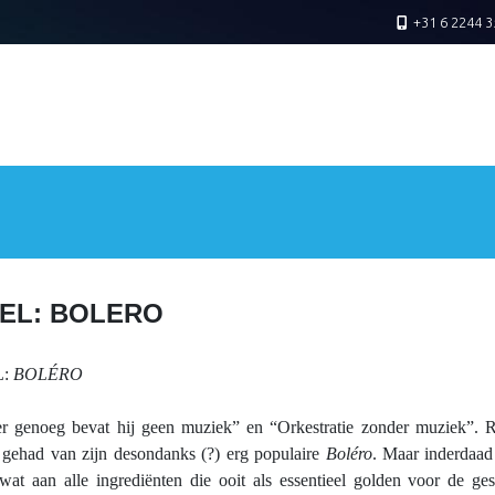
+31 6 2244 3
EL: BOLERO
L:
BOLÉRO
 genoeg bevat hij geen muziek” en “Orkestratie zonder muziek”. Ra
gehad van zijn desondanks (?) erg populaire
Boléro
. Maar inderdaad
wat aan alle ingrediënten die ooit als essentieel golden voor de ge