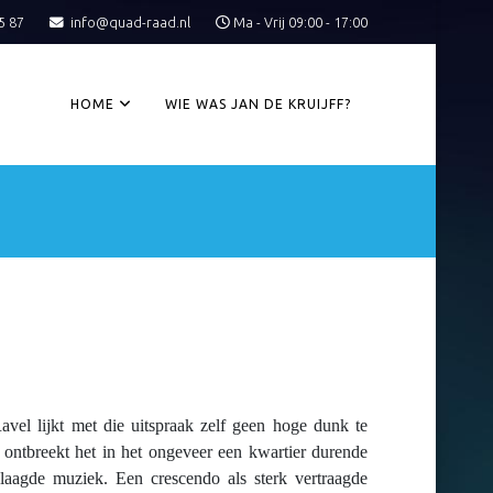
5 87
info@quad-raad.nl
Ma - Vrij 09:00 - 17:00
HOME
WIE WAS JAN DE KRUIJFF?
vel lijkt met die uitspraak zelf geen hoge dunk te
 ontbreekt het in het ongeveer een kwartier durende
slaagde muziek. Een crescendo als sterk vertraagde