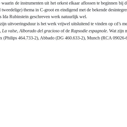
waarin de instrumenten uit het orkest elkaar aflossen te beginnen bij de
 tweedelige) thema in C-groot en eindigend met de bekende desintegrer
s Ida Rubinstein geschreven werk natuurlijk wel.
zijn uitvoeringsduur is het werk vrijwel uitsluitend te vinden op cd’s m
,
La valse
,
Alborado del gracioso
of de
Rapsodie espagnole
. Wat zijn
x (Philips 464.733-2), Abbado (DG 460.633-2), Munch (RCA 09026-6