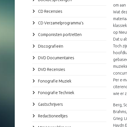
om aan 
CD Recensies
Wat deze
materia
CD Verzamelprogramma's
klassie
op Nieu
Componisten portretten
Dat u a
Toch zi
Discografieën
hoofdka
DVD Documentaires
gebasee
muzieki
DVD Recensies
concurr
Per e-m
Fonografie Muziek
citeren
Fonografie Techniek
wie er z
Gastschrijvers
Berg, S
Brahms,
Redactioneeltjes
Grieg: 
Haydn E