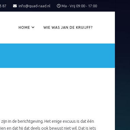
5 87
info@quad-raad.nl
Ma - Vrij 09:00 - 17:00
HOME
WIE WAS JAN DE KRUIJFF?
zijn in de berichtgeving. Het enige excuus is dat één
 en dat hij dat deels ook bewust niet wil. Dat is iets