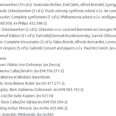
ianowerken (10 cd’s). Sviatoslav Richter, Emil Gilels, Alfred Brendel, Györ
wski: Orkestwerken (3 cd’s). Pools omroep symfonie orkest o.l.v. de com
sohn: Complete symfonieën (7 cd’s). Philharmonia orkest o.l.v. Wolfgang Sa
00.938, ex Philips 432.598-2).
: Orkestwerken (2 cd’s). Orkesten o.l.v. Leonard Bernstein en Georges Pr
inof Edition (31 cd’s). Earl Wild/Gennadi Rozdestvensky, Garrick Ohlsson
n: Complete triosonates (2 cd’s). Fabio Biondi, Alfredo Bernardini, Loren
 Vespers (5 cd’s). Gabrieli Consort and players o.l.v. Paul McCreesh. (ex
erie
ven:
Fidelio
. Von Dohnanyi. (ex Decca).
Norma
. Callas/Serafin. (ex EMI 556.271-2).
:
Béatrice et Bénédict
. Barenboim.
ti:
Anna Bolena
. Rudel. (ex DG 471.217-2).
gsky:
Boris Godoenov
. Dobrowen. (ex EMI 565.192-2).
:
Così fan tutte
. Kuyken. (ex 92114)
:
Tosca
. Callas/De Sabata (ex EMI 556.304-2).
King Arthur
. Pinnock. (ex Archiv 435.490-2).
:
Anacréon
. Minkowski. (ex Archiv).