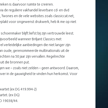
ieken is daarvoor ruimte te creëren.
 via de reguliere vakhandel leverbare cd- en dvd
e, Twones en de vele websites zoals classiccat.net,
fgeplakt voor ongewenst drukwerk, heb ik me op niet
hoenmaker blijft liefst bij zijn vertrouwde leest.
Bijvoorbeeld wanneer Briljant Classics met
erleidelijke aanbiedingen die niet langer zijn
an oude, gerenommeerde multinationals uit de
hten na 50 jaar zijn vervallen. Regelrechte
uit die bronnen put.
egen we – zoals niet zelden – geen antwoord. Daarom,
 zover in de gauwigheid te vinden hun herkomst. Voor
kwartet (ex DG 419.994-2)
artet. (ex DG)
VCD 19038/44.