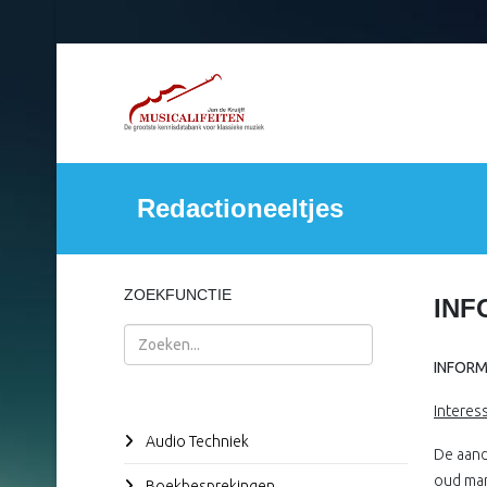
Redactioneeltjes
ZOEKFUNCTIE
INF
Zoeken
INFORM
Interes
Audio Techniek
De aand
oud man
Boekbesprekingen