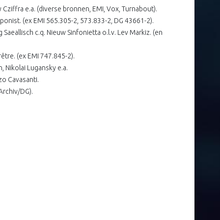
gy Cziffra e.a. (diverse bronnen, EMI, Vox, Turnabout).
ponist. (ex EMI 565.305-2, 573.833-2, DG 43661-2).
eallisch c.q. Nieuw Sinfonietta o.l.v. Lev Markiz. (en
être. (ex EMI 747.845-2).
, Nikolai Lugansky e.a.
zo Cavasanti.
 Archiv/DG).