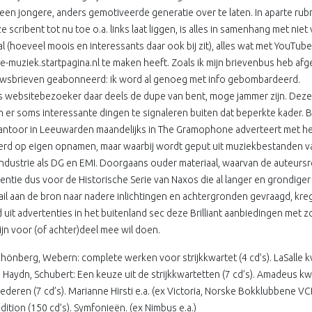
een jongere, anders gemotiveerde generatie over te laten. In aparte rubr
 scribent tot nu toe o.a. links laat liggen, is alles in samenhang met niet
al (hoeveel moois en interessants daar ook bij zit), alles wat met YouTub
ke-muziek.startpagina.nl te maken heeft. Zoals ik mijn brievenbus heb a
wsbrieven geabonneerd: ik word al genoeg met info gebombardeerd.
ls websitebezoeker daar deels de dupe van bent, moge jammer zijn. Deze sc
jn er soms interessante dingen te signaleren buiten dat beperkte kader. 
ntoor in Leeuwarden maandelijks in The Gramophone adverteert met heel v
rd op eigen opnamen, maar waarbij wordt geput uit muziekbestanden v
ndustrie als DG en EMI. Doorgaans ouder materiaal, waarvan de auteursrec
entie dus voor de Historische Serie van Naxos die al langer en grondiger 
ail aan de bron naar nadere inlichtingen en achtergronden gevraagd, kr
d uit advertenties in het buitenland sec deze Brilliant aanbiedingen met
ijn voor (of achter)deel mee wil doen.
chönberg, Webern: complete werken voor strijkkwartet (4 cd’s). LaSalle 
 Haydn, Schubert: Een keuze uit de strijkkwartetten (7 cd’s). Amadeus kw
Liederen (7 cd’s). Marianne Hirsti e.a. (ex Victoria, Norske Bokklubbene 
dition (150 cd’s). Symfonieën. (ex Nimbus e.a.)