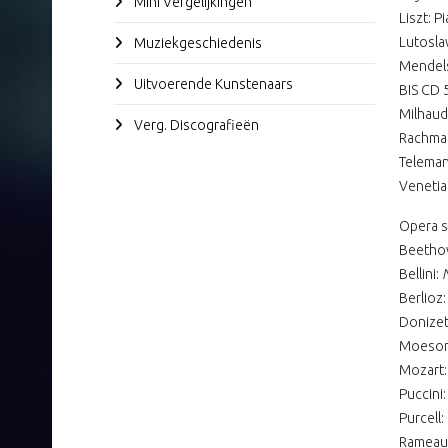
Mini Vergelijkingen
Liszt: P
Lutosla
Muziekgeschiedenis
Mendels
Uitvoerende Kunstenaars
BIS CD 5
Milhaud
Verg. Discografieën
Rachman
Teleman
Venetian
Opera s
Beetho
Bellini:
Berlioz
Donizet
Moesor
Mozart
Puccini
Purcell:
Rameau