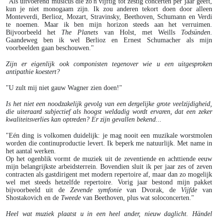
"Als uitvoerend musicus die zo'n vijftig tot zestig concerten per jaar geeft,
kun je niet monogaam zijn. Ik zou anderen tekort doen door alleen
Monteverdi, Berlioz, Mozart, Stravinsky, Beethoven, Schumann en Verdi
te noemen. Maar ik ben mijn horizon steeds aan het verruimen.
Bijvoorbeeld het
The Planets
van Holst, met Weills
Todsünden
.
Gaandeweg ben ik wel Berlioz en Ernest Schumacher als mijn
voorbeelden gaan beschouwen."
Zijn er eigenlijk ook componisten tegenover wie u een uitgesproken
antipathie koestert?
"U zult mij niet gauw Wagner zien doen!"
Is het niet een noodzakelijk gevolg van een dergelijke grote veelzijdigheid,
die uiteraard subjectief als hoogst weldadig wordt ervaren, dat een zeker
kwaliteitsverlies kan optreden? Er zijn gevallen bekend...
"Eén ding is volkomen duidelijk: je mag nooit een muzikale worstmolen
worden die continuproductie levert. Ik beperk me natuurlijk. Met name in
het aantal werken.
Op het ogenblik vormt de muziek uit de zeventiende en achttiende eeuw
mijn belangrijkste arbeidsterrein. Bovendien sluit ik per jaar zes of zeven
contracten als gastdirigent met modern repertoire af, maar dan zo mogelijk
wel met steeds hetzelfde repertoire. Vorig jaar bestond mijn pakket
bijvoorbeeld uit de
Zevende symfonie
van Dvorak, de
Vijfde
van
Shostakovich en de
Tweede
van Beethoven, plus wat soloconcerten."
Heel wat muziek plaatst u in een heel ander, nieuw daglicht. Händel