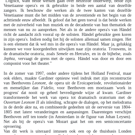
"Logisch, want beide werken gaan over hetzelfde onderwerp, beide zijn
Venetiaanse opera's en ik gebruikte in beide een aantal van dezelfde
zangers. Ik beschouw die werken als de twee kanten van dezelfde
Venetiaanse munt die het midden van de zeventiende en het begin van de
achttiende eeuw afbeeldt. Ik geloof dat het geen toeval is dat beide werken
met de zuiverheid van hun muziek en de decadentie van hun thematiek de
mensen van nu zo aanspreken. Net als in de andere opera's van Händel
richt de aandacht zich vooral op de solisten. Händel gebruikte geen koren
in zijn opera's. Indien nodig liet hij de solisten allemaal samen zingen. Het
is een element dat ik wel mis in die opera's van Händel. Maar ja, gelukkig
kunnen we voor koorgedeelten uitwijken naar zijn oratoria. Trouwens, in
de dramatische oratoria, zoals
Semele
en
Hercules
, en in de bijbelse, zoals
Jephta
, vervaagt de grens met de opera. Händel was door en door een
componist voor het theater."
In de zomer van 1997, onder andere tijdens het Holland Festival, maar
ook elders, maakte Gardiner opnieuw veel indruk met zijn reconstructie
van Beethovens
Leonore
, de opera uit de Eroicaperiode, revolutionairder
en menselijker dan
Fidelio
, voor Beethoven een moeizaam 'work in
progress' dat nooit op geheel bevredigende wijze af kwam. Gardiner
transformeerde het werk van opera tot dramatisch oratorium met de
Ouverture Leonore II
als inleiding, schrapte de dialogen, op het melodrama
in de derde akte na, en combineerde gedeelten uit de oerversie van 1804-
1805 met latere veranderingen en aanpassingen. Daarentegen verschijnt
Beethoven zelf ten tonele (in Amsterdam in de figuur van Johan Leysen).
Net als bij de opera's van Mozart gaat het om een semiconcertante
opvoering.
Van dit werk is uiteraard intussen ook een op de thuisbasis Londen