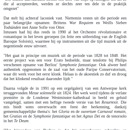
die al accepteerden, werden ze slechts zeer ten dele in de praktijk
omgezet"
Dat stelt hij achteraf laconiek vast. Niettemin resten uit die periode een
paar belangrijke opnamen: Brittens
War Requiem
en Weills
Sieben
Todsünden
met Anne Sofie von Otter.
Intussen had hij dus reeds in 1990 al het Orchestre révolutionaire et
romantique in het leven geroepen (in feite een uitbreiding van de English
Baroque Soloists), waarmee hij op instrumenten uit die tijd muziek uit de
negentiende eeuw uitvoert.
"Het gaat in principe om muziek uit de periode van 1828 tot 1848. Het
eerste project was een voor Erato bedoelde, maar tenslotte bij Philips
verschenen opname van Berlioz'
Symphonie fantastique
. Ook alweer heel
authentiek opgenomen in de zaal van het oude Parijse Conservatorium,
waar dit werk voor het eerst klonk. Helaas is de akoestiek zo duf en droog
dat het klinkend resultaat daaronder lijdt."
Daarna volgde de in 1991 op een orgelgalerij van een Antwerpse kerk
teruggevonden
Messe solennelle
uit 1824. Het werk werd tijdens de verlate
première in de Londense Westminster-kathedraal in beeld en geluid
vastgelegd, samen met een heftige tweede versie van het
Resurrexit
. Die
mis biedt soms onverwacht een feest der herkenning, dankzij
gemeenschappelijke thema's: het
Gloria
en de
ouverture Carnaval romain
,
het
Gratias
en de
Symphonie fantastique
en het
Agnus Dei
en de tenorsolo
in het
Te Deum
.