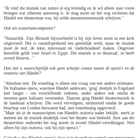
"Ik vind die muziek van nature al erg levendig en ik wil alleen naar voren
brengen wat inherent aanwezig is. Je mag nooit uit het oog verliezen dat
Händel een theaterman was; hij wilde amusementsmuziek schrijven."
Ook als oratoriumcomponist?
"Natuurlijk. Zijn
Messiah
bijvoorbeeld is bij zijn leven nooit in een kerk
uitgevoerd. Het is vanzelfsprekend een geestelijk werk, maar de muziek
moet de stof, de tekst, interessant en 'onderhoudend' maken. Ongeveer
hetzelfde geldt voor
Israel in Egypt
. Die muziek is zo theatraal, ze heeft
zoveel kleuren..."
Dan ziet u waarschijnlijk ook geen scherpe cesuur tussen de opera's en de
oratoria van Händel?
"Absoluut niet. De wisseling is alleen een vraag van een andere oriëntatie.
De Italiaanse opera, waarmee Händel aankwam, 'ging' destijds in Engeland
niet langer - om verschillende redenen, onder andere ook omdat de
meesten geen Italiaans verstonden. Daarom ging Händel theatermuziek in
de landstaal schrijven. Die werd vervolgens, uitsluitend omdat de goede
bisschop van Londen bezwaren had, niet toneelmatig opgevoerd.
"Maar als je de manuscripten van Händels oratoria nader bekijkt, merk je
meteen dat de muziek duidelijk voor het theater was bedoeld. Juist aan die
theatersfeer ontbreekt het nog steeds in zoveel Händel-vertolkingen. Niet
alleen bij zijn oratoria, ook bij zijn opera's."
Gelooft u dat Händels opera's door zo'n levendiger aanpak een renaissance