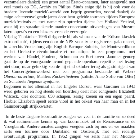
verzamelaars dankzij een groot aantal Erato-opnamen, later aangevuld met
veel moois op DG, Archiv en Philips. Sinds enige tijd is hij ook voor de
bredere 'levende muziek'-wereld een begrip geworden, vooral dankzij de
enige achtereenvolgende jaren door hem geleide tournees tijdens Europese
muziekfestivals en met name zijn optreden tijdens het Holland Festival,
waar hij op spraakmakende manier concertante uitvoeringen van Mozarts
latere opera's en een blazers serenade verzorgde.
Vrijdag 11 oktober 1996 dirigeerde hij als winnaar van de 'Edison klassiek
extraordinair', tijdens een door de NPS voor tv te registreren galaconcert,
in Utrechts Vredenburg zijn English Baroque Soloists, het Monteverdikoor
en het Orchestre révolutionaire et romantique in een programma met
werken van Händel, Poulenc, Schumann en Beethoven. Jammer genoeg
gaat de op de voorgaande avond geplande openbare repetitie met lezing
niet door, maar gelukkig keerde hij eind oktober terug als gastdirigent van
het Concertgebouworkest met een programma bestaande uit Webers
Oberon-ouverture
, Mahlers
Rückertliederen
(soliste: Anne Sofie von Otter)
en Schuberts
Negende
symfonie
.
Begonnen is het allemaal in het Engelse Dorset, waar Gardiner in 1943
werd geboren en nog steeds een boerderij deelt met echtgenote Elizabeth
Wilcock, drie dochters, 650 schapen, zestig koeien en een eigen paard,
Herbie; Elizabeth speelt eerste viool in het orkest van haar man en in het
Gainsborough strijkkwartet.
"In de beste Engelse koortraditie zongen we veel in de familie en zo deed
ik wat rudimentaire kennis op van koormuziek uit de Renaissance en de
Vroegbarok. Andere amateurzangers voegden zich bij ons en we maakten
zelfs een tournee door Duitsland en Oostenrijk met een redelijk
avontuurlijk programma. In 1962 gingen we zelfs naar het Midden-