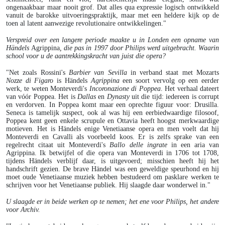
ongenaakbaar maar nooit grof. Dat alles qua expressie logisch ontwikkeld
vanuit de barokke uitvoeringspraktijk, maar met een heldere kijk op de
toen al latent aanwezige revolutionaire ontwikkelingen."
Verspreid over een langere periode maakte u in Londen een opname van
Händels
Agrippina
, die pas in 1997 door Philips werd uitgebracht. Waarin
school voor u de aantrekkingskracht van juist die opera?
"Net zoals Rossini's
Barbier van Sevilla
in verband staat met Mozarts
Nozze di Figaro
is Händels
Agrippina
een soort vervolg op een eerder
werk, te weten Monteverdi's
Incoronazione di Poppea
. Het verhaal dateert
van vóór Poppea. Het is
Dallas
en
Dynasty
uit die tijd: iedereen is corrupt
en verdorven. In Poppea komt maar een oprechte figuur voor: Drusilla.
Seneca is tamelijk suspect, ook al was hij een eerbiedwaardige filosoof,
Poppea kent geen enkele scrupule en Ottavia heeft hoogst merkwaardige
motieven. Het is Händels enige Venetiaanse opera en men voelt dat hij
Monteverdi en Cavalli als voorbeeld koos. Er is zelfs sprake van een
regelrecht citaat uit Monteverdi's
Ballo delle ingrate
in een aria van
Agrippina. Ik betwijfel of die opera van Monteverdi in 1706 tot 1708,
tijdens Händels verblijf daar, is uitgevoerd; misschien heeft hij het
handschrift gezien. De brave Händel was een geweldige speurhond en hij
moet oude Venetiaanse muziek hebben bestudeerd om pasklare werken te
schrijven voor het Venetiaanse publiek. Hij slaagde daar wonderwel in."
U slaagde er in beide werken op te nemen; het ene voor Philips, het andere
voor Archiv.