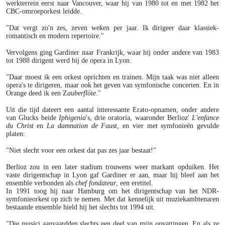
werkterrein eerst naar Vancouver, waar hij van 1980 tot en met 1982 het
CBC-omroeporkest leidde.
"Dat vergt zo'n zes, zeven weken per jaar. Ik dirigeer daar klassiek-
romantisch en modern repertoire."
Vervolgens ging Gardiner naar Frankrijk, waar hij onder andere van 1983
tot 1988 dirigent werd bij de opera in Lyon.
"Daar moest ik een orkest oprichten en trainen. Mijn taak was niet alleen
opera's te dirigeren, maar ook het geven van symfonische concerten. En in
Orange deed ik een Z
auberflöte
."
Uit die tijd dateert een aantal interessante Erato-opnamen, onder andere
van Glucks beide
Iphigenia
's, drie oratoria, waaronder Berlioz'
L'enfance
du Christ
en
La damnation de Faust
, en vier met symfonieën gevulde
platen:
"Niet slecht voor een orkest dat pas zes jaar bestaat!"
Berlioz zou in een later stadium trouwens weer markant opduiken. Het
vaste dirigentschap in Lyon gaf Gardiner er aan, maar hij bleef aan het
ensemble verbonden als
chef fondateur
, een eretitel.
In 1991 toog hij naar Hamburg om het dirigentschap van het NDR-
symfonieorkest op zich te nemen. Met dat kennelijk uit muziekambtenaren
bestaande ensemble hield hij het slechts tot 1994 uit.
"Die musici aanvaardden slechts een deel van mijn opvattingen. En als ze