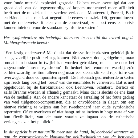
voor 'oude muziek' explosief gegroeid. Ik ben ervan overtuigd dat een
groot deel van de tegenwoordige cd-kopers momenteel meer affiniteit
heeft met de muziek uit het verdere verleden - Monteverdi, Purcell, Bach
en Händel - dan met laat negentiende-eeuwse muziek. Dit, gecombineerd
met de ouderwetse rituelen van de concertzaal, zou best eens een crisis
kunnen inleiden voor de standaard symfonieorkesten."
Het symfonieorkest als bedreigde diersoort in een tijd dat overal nog de
Mahlercyclusmode heerst?
"Een lastig onderwerp! Me dunkt dat de symfonieorkesten geleidelijk in
een gevaarlijke positie zijn gekomen. Niet zozeer door geldgebrek, maar
omdat hun bestaan in twijfel kan worden getrokken, met name door het
zogenaamde 'museumsyndroom'. Ik bedoel het fenomeen waarbij zo'n
eerbiedwaardig instituut alleen nog maar een steeds slinkend repertoire van
overwegend dode componisten speelt. De historisch georiënteerde orkesten
zijn reeds lang bezig het 'bezit' van die ensembles te veroveren. Dat is niet
opgehouden bij de barokmuziek; ook Beethoven, Schubert, Berlioz en
zelfs Brahms worden al afhandig gemaakt. Maar dat is slechts de ene kant
van de medaille. Aan de andere kant staat de aarzeling of het foute gedrag
van veel tijdgenoot-componisten, die er onvoldoende in slagen om een
nieuwe richting te wijzen aan het tweehonderd jaar oude symfonische
repertoire. Of ze overleven of niet hangt mijns inziens in hoge mate af van
hun flexibiliteit, van de mate waarin ze ingaan op de esthetische
verlangens van het publiek."
In dit opzicht is er natuurlijk meer aan de hand, bijvoorbeeld wanneer we
aan de voortwoekerende klankmatige gelijkschakeling van de beroemde