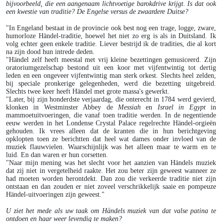
bijvoorbeeld, die een aangenaam lichtvoetige barokdrive krijgt. Is dat ook
een kwestie van traditie? De Engelse versus de zwaardere Duitse?
"In Engeland bestaat in de provincie ook best nog een trage, logge, zware,
humorloze Händel-traditie, hoewel het niet zo erg is als in Duitsland. Ik
volg echter geen enkele traditie. Liever bestrijd ik de tradities, die al kort
na zijn dood hun intrede deden.
"Händel zelf heeft meestal met vrij kleine bezettingen gemusiceerd. Zijn
oratoriumgezelschap bestond uit een koor met vijfentwintig tot dertig
leden en een ongeveer vijfentwintig man sterk orkest. Slechts heel zelden,
bij speciale pronkerige gelegenheden, werd die bezetting uitgebreid.
Slechts twee keer heeft Händel met grote massa's gewerkt.
"Later, bij zijn honderdste verjaardag, die onterecht in 1784 werd gevierd,
klonken in Westminster Abbey de
Messiah
en
Israel in Egypt
in
mammoetuitvoeringen, die vanaf toen traditie werden. In de negentiende
eeuw werden in het Londense Crystal Palace regelrechte Händel-orgieën
gehouden. Ik vrees alleen dat de kranten die in hun berichtgeving
opklopten toen ze berichtten dat heel wat dames onder invloed van de
muziek flauwvielen. Waarschijnlijk was het alleen maar te warm en te
luid. En dan waren er hun corsetten.
"Naar mijn mening was het slecht voor het aanzien van Händels muziek
dat zij niet in vergetelheid raakte. Het zou beter zijn geweest wanneer ze
had moeten worden herontdekt. Dan zou die verkeerde traditie niet zijn
ontstaan en dan zouden er niet zoveel verschrikkelijk saaie en pompeuze
Händel-uitvoeringen zijn geweest."
U ziet het mede als uw taak om Händels muziek van dat valse patina te
ontdoen en haar weer levendig te maken?