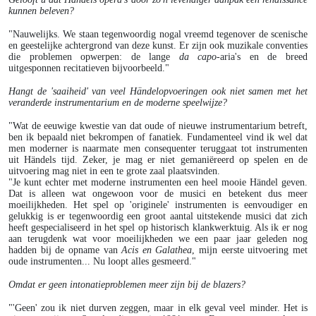
kunnen beleven?
"Nauwelijks. We staan tegenwoordig nogal vreemd tegenover de scenische
en geestelijke achtergrond van deze kunst. Er zijn ook muzikale conventies
die problemen opwerpen: de lange
da capo
-aria's en de breed
uitgesponnen recitatieven bijvoorbeeld."
Hangt de 'saaiheid' van veel Händelopvoeringen ook niet samen met het
veranderde instrumentarium en de moderne speelwijze?
"Wat de eeuwige kwestie van dat oude of nieuwe instrumentarium betreft,
ben ik bepaald niet bekrompen of fanatiek. Fundamenteel vind ik wel dat
men moderner is naarmate men consequenter teruggaat tot instrumenten
uit Händels tijd. Zeker, je mag er niet gemaniëreerd op spelen en de
uitvoering mag niet in een te grote zaal plaatsvinden.
"Je kunt echter met moderne instrumenten een heel mooie Händel geven.
Dat is alleen wat ongewoon voor de musici en betekent dus meer
moeilijkheden. Het spel op 'originele' instrumenten is eenvoudiger en
gelukkig is er tegenwoordig een groot aantal uitstekende musici dat zich
heeft gespecialiseerd in het spel op historisch klankwerktuig. Als ik er nog
aan terugdenk wat voor moeilijkheden we een paar jaar geleden nog
hadden bij de opname van
Acis en Galathea
, mijn eerste uitvoering met
oude instrumenten... Nu loopt alles gesmeerd."
Omdat er geen intonatieproblemen meer zijn bij de blazers?
"'Geen' zou ik niet durven zeggen, maar in elk geval veel minder. Het is