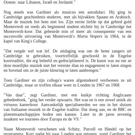
Oosten: naar Libanon, Israël en Jordanië."
Nog steeds was Gardiner als musicus een autodidact. Hij ging in
Cambridge geschiedenis studeren, met als bijvakken Spaans en Arabisch.
Maar de muziek liet hem niet los. Zijn eerste liefde op dat gebied gold
Monteverdi en reeds als beginnend student stichtte hij in Cambridge het
Monteverdi-koor. Dat gebeurde min of meer als consequentie van een
succesvolle uitvoering van Monteverdi's
Maria Vespers
in 1964, in de
kapel van King's College.
"Dat vergde wel wat lef. De uitdaging was om de beste zangers uit
Cambridge te gebruiken, voortreffelijk geschoold in de Engelse
koortraditie, die erg beleefd en gedisciplineerd is. De kunst was nu om ze
deze moeilijke muziek met het vereiste élan en engagement te laten zingen
en bovenal om ze de juiste kleuring te laten aanbrengen."
Toen Gardiner en zijn collega's waren afgestudeerd verdwenen ze uit
Cambridge, maar ze troffen elkaar weer in Londen in 1967 en 1968.
"Van daar", zegt Gardiner, met een knikje richting Anglicaans
gebedenboek, "ging het verder opwaarts. Het was en is een zowel uniek als
virtuoos kamerkoor. Aanvankelijk specialiseerden we ons in het sluizen
van Italiaanse muziek in de Engelse traditie. Dat sloeg aan, en de BBC en
platenmaatschappijen boden ons kansen. Later in de jaren zeventig
maakten we tournees door Europa en de VS."
Naast Monteverdi verschenen ook Schütz, Purcell en Händel op het
programma. Kort nadat hij naar Londen was getogen, vond Gardiner het