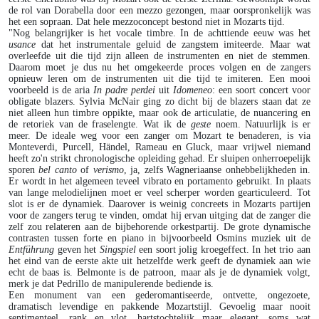
de rol van Dorabella door een mezzo gezongen, maar oorspronkelijk was
het een sopraan. Dat hele mezzoconcept bestond niet in Mozarts tijd.
"Nog belangrijker is het vocale timbre. In de achttiende eeuw was het
usance
dat het instrumentale geluid de zangstem imiteerde. Maar wat
overleefde uit die tijd zijn alleen de instrumenten en niet de stemmen.
Daarom moet je dus nu het omgekeerde proces volgen en de zangers
opnieuw leren om de instrumenten uit die tijd te imiteren. Een mooi
voorbeeld is de aria
In padre perdei
uit
Idomeneo
: een soort concert voor
obligate blazers. Sylvia McNair ging zo dicht bij de blazers staan dat ze
niet alleen hun timbre oppikte, maar ook de articulatie, de nuancering en
de retoriek van de fraselengte. Wat ik de
geste
noem. Natuurlijk is er
meer. De ideale weg voor een zanger om Mozart te benaderen, is via
Monteverdi, Purcell, Händel, Rameau en Gluck, maar vrijwel niemand
heeft zo'n strikt chronologische opleiding gehad. Er sluipen onherroepelijk
sporen
bel
canto
of
verismo
, ja, zelfs Wagneriaanse onhebbelijkheden in.
Er wordt in het algemeen teveel vibrato en portamento gebruikt. In plaats
van lange melodielijnen moet er veel scherper worden gearticuleerd. Tot
slot is er de dynamiek. Daarover is weinig concreets in Mozarts partijen
voor de zangers terug te vinden, omdat hij ervan uitging dat de zanger die
zelf zou relateren aan de bijbehorende orkestpartij. De grote dynamische
contrasten tussen forte en piano in bijvoorbeeld Osmins muziek uit de
Entführung
geven het
Singspiel
een soort jolig kroegeffect. In het trio aan
het eind van de eerste akte uit hetzelfde werk geeft de dynamiek aan wie
echt de baas is. Belmonte is de patroon, maar als je de dynamiek volgt,
merk je dat Pedrillo de manipulerende bediende is.
Een monument van een gederomantiseerde, ontvette, ongezoete,
dramatisch levendige en pakkende Mozartstijl. Gevoelig maar nooit
sentimenteel, rank en vlot, hartstochtelijk maar elegant, soms wat