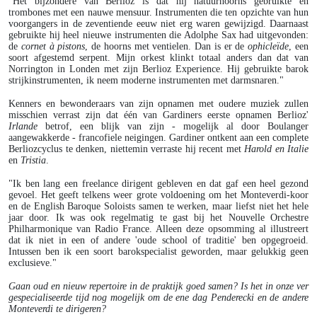
"Het bijzondere van Berlioz is dat hij natuurhoorns gebruikte en
trombones met een nauwe mensuur. Instrumenten die ten opzichte van hun
voorgangers in de zeventiende eeuw niet erg waren gewijzigd. Daarnaast
gebruikte hij heel nieuwe instrumenten die Adolphe Sax had uitgevonden:
de
cornet à pistons
, de hoorns met ventielen. Dan is er de
ophicleïde
, een
soort afgestemd serpent. Mijn orkest klinkt totaal anders dan dat van
Norrington in Londen met zijn Berlioz Experience. Hij gebruikte barok
strijkinstrumenten, ik neem moderne instrumenten met darmsnaren."
Kenners en bewonderaars van zijn opnamen met oudere muziek zullen
misschien verrast zijn dat één van Gardiners eerste opnamen Berlioz'
Irlande
betrof, een blijk van zijn - mogelijk al door Boulanger
aangewakkerde - francofiele neigingen. Gardiner ontkent aan een complete
Berliozcyclus te denken, niettemin verraste hij recent met
Harold en Italie
en
Tristia
.
"Ik ben lang een freelance dirigent gebleven en dat gaf een heel gezond
gevoel. Het geeft telkens weer grote voldoening om het Monteverdi-koor
en de English Baroque Soloists samen te werken, maar liefst niet het hele
jaar door. Ik was ook regelmatig te gast bij het Nouvelle Orchestre
Philharmonique van Radio France. Alleen deze opsomming al illustreert
dat ik niet in een of andere 'oude school of traditie' ben opgegroeid.
Intussen ben ik een soort barokspecialist geworden, maar gelukkig geen
exclusieve."
Gaan oud en nieuw repertoire in de praktijk goed samen? Is het in onze ver
gespecialiseerde tijd nog mogelijk om de ene dag Penderecki en de andere
Monteverdi te dirigeren?