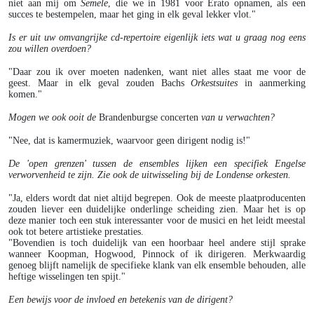
niet aan mij om
Semele
, die we in 1981 voor Erato opnamen, als een
succes te bestempelen, maar het ging in elk geval lekker vlot."
Is er uit uw omvangrijke cd-repertoire eigenlijk iets wat u graag nog eens
zou willen overdoen?
"Daar zou ik over moeten nadenken, want niet alles staat me voor de
geest. Maar in elk geval zouden Bachs
Orkestsuites
in aanmerking
komen."
Mogen we ook ooit de
Brandenburgse concerten
van u verwachten?
"Nee, dat is kamermuziek, waarvoor geen dirigent nodig is!"
De 'open grenzen' tussen de ensembles lijken een specifiek Engelse
verworvenheid te zijn. Zie ook de uitwisseling bij de Londense orkesten.
"Ja, elders wordt dat niet altijd begrepen. Ook de meeste plaatproducenten
zouden liever een duidelijke onderlinge scheiding zien. Maar het is op
deze manier toch een stuk interessanter voor de musici en het leidt meestal
ook tot betere artistieke prestaties.
"Bovendien is toch duidelijk van een hoorbaar heel andere stijl sprake
wanneer Koopman, Hogwood, Pinnock of ik dirigeren. Merkwaardig
genoeg blijft namelijk de specifieke klank van elk ensemble behouden, alle
heftige wisselingen ten spijt."
Een bewijs voor de invloed en betekenis van de dirigent?