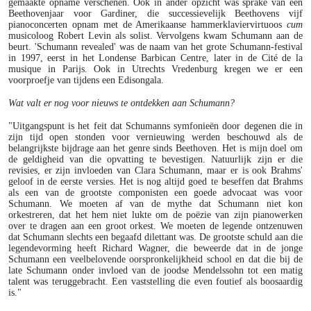
gemaakte opname verschenen. Ook in ander opzicht was sprake van een
Beethovenjaar voor Gardiner, die successievelijk Beethovens vijf
pianoconcerten opnam met de Amerikaanse hammerklaviervirtuoos
cum
musicoloog Robert Levin als solist. Vervolgens kwam Schumann aan de
beurt. 'Schumann revealed' was de naam van het grote Schumann-festival
in 1997, eerst in het Londense Barbican Centre, later in de Cité de la
musique in Parijs. Ook in Utrechts Vredenburg kregen we er een
voorproefje van tijdens een Edisongala.
Wat valt er nog voor nieuws te ontdekken aan Schumann?
"Uitgangspunt is het feit dat Schumanns symfonieën door degenen die in
zijn tijd open stonden voor vernieuwing werden beschouwd als de
belangrijkste bijdrage aan het genre sinds Beethoven. Het is mijn doel om
de geldigheid van die opvatting te bevestigen. Natuurlijk zijn er die
revisies, er zijn invloeden van Clara Schumann, maar er is ook Brahms'
geloof in de eerste versies. Het is nog altijd goed te beseffen dat Brahms
als een van de grootste componisten een goede advocaat was voor
Schumann. We moeten af van de mythe dat Schumann niet kon
orkestreren, dat het hem niet lukte om de poëzie van zijn pianowerken
over te dragen aan een groot orkest. We moeten de legende ontzenuwen
dat Schumann slechts een begaafd dilettant was. De grootste schuld aan die
legendevorming heeft Richard Wagner, die beweerde dat in de jonge
Schumann een veelbelovende oorspronkelijkheid school en dat die bij de
late Schumann onder invloed van de joodse Mendelssohn tot een matig
talent was teruggebracht. Een vaststelling die even foutief als boosaardig
is."