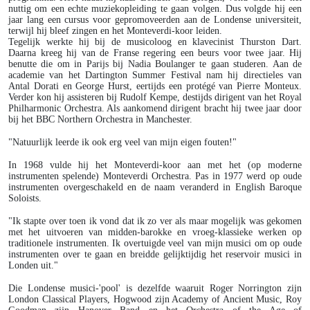
nuttig om een echte muziekopleiding te gaan volgen. Dus volgde hij een
jaar lang een cursus voor gepromoveerden aan de Londense universiteit,
terwijl hij bleef zingen en het Monteverdi-koor leiden.
Tegelijk werkte hij bij de musicoloog en klavecinist Thurston Dart.
Daarna kreeg hij van de Franse regering een beurs voor twee jaar. Hij
benutte die om in Parijs bij Nadia Boulanger te gaan studeren. Aan de
academie van het Dartington Summer Festival nam hij directieles van
Antal Dorati en George Hurst, eertijds een protégé van Pierre Monteux.
Verder kon hij assisteren bij Rudolf Kempe, destijds dirigent van het Royal
Philharmonic Orchestra. Als aankomend dirigent bracht hij twee jaar door
bij het BBC Northern Orchestra in Manchester.
"Natuurlijk leerde ik ook erg veel van mijn eigen fouten!"
In 1968 vulde hij het Monteverdi-koor aan met het (op moderne
instrumenten spelende) Monteverdi Orchestra. Pas in 1977 werd op oude
instrumenten overgeschakeld en de naam veranderd in English Baroque
Soloists.
"Ik stapte over toen ik vond dat ik zo ver als maar mogelijk was gekomen
met het uitvoeren van midden-barokke en vroeg-klassieke werken op
traditionele instrumenten. Ik overtuigde veel van mijn musici om op oude
instrumenten over te gaan en breidde gelijktijdig het reservoir musici in
Londen uit."
Die Londense musici-'pool' is dezelfde waaruit Roger Norrington zijn
London Classical Players, Hogwood zijn Academy of Ancient Music, Roy