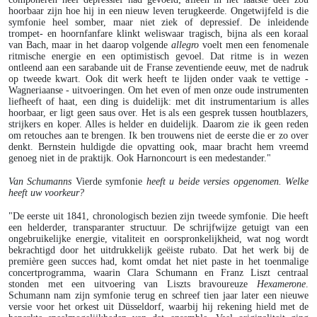
hoorbaar zijn hoe hij in een nieuw leven terugkeerde. Ongetwijfeld is die
symfonie heel somber, maar niet ziek of depressief. De inleidende
trompet- en hoornfanfare klinkt weliswaar tragisch, bijna als een koraal
van Bach, maar in het daarop volgende
allegro
voelt men een fenomenale
ritmische energie en een optimistisch gevoel. Dat ritme is in wezen
ontleend aan een sarabande uit de Franse zeventiende eeuw, met de nadruk
op tweede kwart. Ook dit werk heeft te lijden onder vaak te vettige -
Wagneriaanse - uitvoeringen. Om het even of men onze oude instrumenten
liefheeft of haat, een ding is duidelijk: met dit instrumentarium is alles
hoorbaar, er ligt geen saus over. Het is als een gesprek tussen houtblazers,
strijkers en koper. Alles is helder en duidelijk. Daarom zie ik geen reden
om retouches aan te brengen. Ik ben trouwens niet de eerste die er zo over
denkt. Bernstein huldigde die opvatting ook, maar bracht hem vreemd
genoeg niet in de praktijk. Ook Harnoncourt is een medestander."
Van Schumanns
Vierde symfonie
heeft u beide versies opgenomen. Welke
heeft uw voorkeur?
"De eerste uit 1841, chronologisch bezien zijn tweede symfonie. Die heeft
een helderder, transparanter structuur. De schrijfwijze getuigt van een
ongebruikelijke energie, vitaliteit en oorspronkelijkheid, wat nog wordt
bekrachtigd door het uitdrukkelijk geëiste rubato. Dat het werk bij de
première geen succes had, komt omdat het niet paste in het toenmalige
concertprogramma, waarin Clara Schumann en Franz Liszt centraal
stonden met een uitvoering van Liszts bravoureuze
Hexamerone
.
Schumann nam zijn symfonie terug en schreef tien jaar later een nieuwe
versie voor het orkest uit Düsseldorf, waarbij hij rekening hield met de