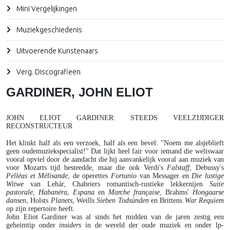
Mini Vergelijkingen
Muziekgeschiedenis
Uitvoerende Kunstenaars
Verg. Discografieën
GARDINER, JOHN ELIOT
JOHN ELIOT GARDINER: STEEDS VEELZIJDIGER
RECONSTRUCTEUR
Het klinkt half als een verzoek, half als een bevel: "Noem me alsjeblieft
geen oudemuziekspecialist!" Dat lijkt heel fair voor iemand die weliswaar
vooral opviel door de aandacht die hij aanvankelijk vooral aan muziek van
voor Mozarts tijd besteedde, maar die ook Verdi's
Falstaff
, Debussy's
Pelléas et Mélisande
, de operettes
Fortunio
van Messager en
Die lustige
Witwe
van Lehár, Chabriers romantisch-rustieke lekkernijen
Suite
pastorale
,
Habanéra
,
Espana
en
Marche
française
, Brahms'
Hongaarse
dansen
, Holsts
Planets
, Weills
Sieben Todsünden
en Brittens
War Requiem
op zijn repertoire heeft.
John Eliot Gardiner was al sinds het midden van de jaren zestig een
geheimtip onder
insiders
in de wereld der oude muziek en onder lp-