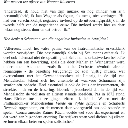
Wat meteen uw afkeer van Wagner illustreert.
"Inderdaad, ik houd niet van zijn muziek en nog minder van zijn
persoonlijkheid; ik kan Wagner als figuur, als mens, niet verdragen. Hij
had een verschrikkelijk negatieve invloed op de uitvoeringspraktijk in de
tweede helft van de negentiende eeuw. Die invloed werkt hier en daar
helaas nog steeds door en dat betreur ik."
Hoe denkt u Schumann van die negatieve invloeden te bevrijden?
"Allereerst moet het valse patina van de laatromantische orkestklank
worden verwijderd. Die past namelijk slecht bij Schumanns esthetiek. Ik
deel ook helemaal niet de opvatting dat Schumanns orkestwerken behoefte
hebben aan een bewerking, zoals die door Mahler en Weingartner werd
ondernomen. Als men - zoals ik met het Orchestre révolutionaire et
romantique - de bezetting terugbrengt tot zo'n vijftig musici, wat
overeenkomt met het Gewandhausorkest uit Leipzig in de tijd van
Mendelssohn, tekent zich het ensemble af waarvoor Schumann zijn
symfonieën bedacht. Heel essentieel is ook de keus der instrumenten, de
streektechniek en de frasering. Bedenk bijvoorbeeld dat in de tijd van
Mendelssohn de violisten en altisten staande speelden. Pas in 1872 stond
Hans Richter toe dat ze gingen zitten. Ik heb in Wenen met de
Philharmoniker Mendelssohns
Vierde
en
Vijfde
symfonie
en Schuberts
Negende
opgenomen, en de mensen daar voorgesteld om ook staande te
spelen. Concertmeester Rainer Küchl voelde wel voor dat experiment en
dat werd een bijzondere ervaring. De strijkers staan veel dichter bij elkaar,
ze horen elkaar beter en spelen solistischer."