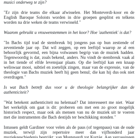
musici onderweg te zijn?
"Er zijn drie teams die elkaar afwisselen. Het Monteverdi-koor en de
English Baroque Soloists worden in drie groepen gesplitst en telkens
worden na drie weken de teams verwisseld."
Waarom gebruikt u vrouwenstemmen in het koor? Hoe 'authentiek' is dat?
"In Bachs tijd trad de stembreuk bij jongens pas op hun zestiende of
zeventiende jaar op. Dat wil zeggen, op een leeftijd waarop ze al een
behoorlijk gevormd, een bijna volwassen begrip van de muziek hadden.
Tegenwoordig is dat, zoals bekend, anders. Nu vindt de stembreuk vaak al
in het tiende of elfde levensjaar plaats. Op die leeftijd kan een knaap
weliswaar mooi, subtiel en zoetelijk zingen, maar van de expressie, van de
theologie van Bachs muziek heeft hij geen benul; die kan hij dus ook niet
overdragen."
Is wat Bach betreft dus voor u de theologie belangrijker dan de
authenticiteit?
"Wat betekent authenticiteit nu helemaal? Dat interesseert me niet. Waar
het werkelijk om gaat is dit: proberen om met een zo groot mogelijk
historisch respect, maar ook als mensen van nu de muziek uit te voeren
met die instrumenten die Bach destijds ter beschikking stonden."
Intussen geldt Gardiner voor velen als de paus (of tegenpaus) van de oude
muziek, terwijl zijn repertoire meer dan vijfhonderd jaar
muziekgeschiedenis bestrijkt: van Monteverdi tot Kurtág. Aan verrassingen