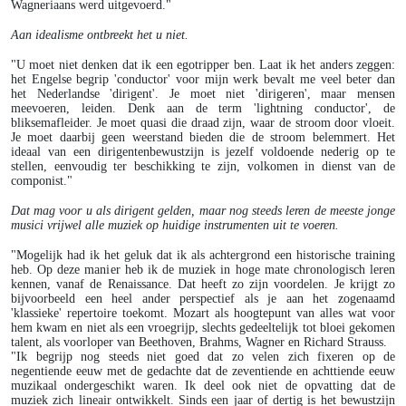
Wagneriaans werd uitgevoerd."
Aan idealisme ontbreekt het u niet.
"U moet niet denken dat ik een egotripper ben. Laat ik het anders zeggen:
het Engelse begrip 'conductor' voor mijn werk bevalt me veel beter dan
het Nederlandse 'dirigent'. Je moet niet 'dirigeren', maar mensen
meevoeren, leiden. Denk aan de term 'lightning conductor', de
bliksemafleider. Je moet quasi die draad zijn, waar de stroom door vloeit.
Je moet daarbij geen weerstand bieden die de stroom belemmert. Het
ideaal van een dirigentenbewustzijn is jezelf voldoende nederig op te
stellen, eenvoudig ter beschikking te zijn, volkomen in dienst van de
componist."
Dat mag voor u als dirigent gelden, maar nog steeds leren de meeste jonge
musici vrijwel alle muziek op huidige instrumenten uit te voeren.
"Mogelijk had ik het geluk dat ik als achtergrond een historische training
heb. Op deze manier heb ik de muziek in hoge mate chronologisch leren
kennen, vanaf de Renaissance. Dat heeft zo zijn voordelen. Je krijgt zo
bijvoorbeeld een heel ander perspectief als je aan het zogenaamd
'klassieke' repertoire toekomt. Mozart als hoogtepunt van alles wat voor
hem kwam en niet als een vroegrijp, slechts gedeeltelijk tot bloei gekomen
talent, als voorloper van Beethoven, Brahms, Wagner en Richard Strauss.
"Ik begrijp nog steeds niet goed dat zo velen zich fixeren op de
negentiende eeuw met de gedachte dat de zeventiende en achttiende eeuw
muzikaal ondergeschikt waren. Ik deel ook niet de opvatting dat de
muziek zich lineair ontwikkelt. Sinds een jaar of dertig is het bewustzijn