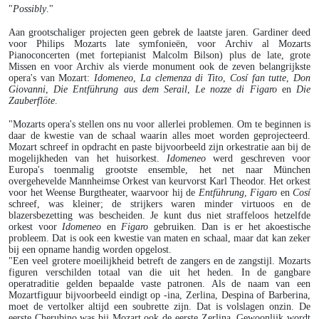
"
Possibly
."
Aan grootschaliger projecten geen gebrek de laatste jaren. Gardiner deed
voor Philips Mozarts late symfonieën, voor Archiv al Mozarts
Pianoconcerten (met fortepianist Malcolm Bilson) plus de late, grote
Missen en voor Archiv als vierde monument ook de zeven belangrijkste
opera's van Mozart:
Idomeneo
,
La clemenza di Tito
,
Cosí fan tutte
,
Don
Giovanni
,
Die Entführung aus dem Serail
,
Le nozze di Figaro
en
Die
Zauberflöte
.
"Mozarts opera's stellen ons nu voor allerlei problemen. Om te beginnen is
daar de kwestie van de schaal waarin alles moet worden geprojecteerd.
Mozart schreef in opdracht en paste bijvoorbeeld zijn orkestratie aan bij de
mogelijkheden van het huisorkest.
Idomeneo
werd geschreven voor
Europa's toenmalig grootste ensemble, het net naar München
overgehevelde Mannheimse Orkest van keurvorst Karl Theodor. Het orkest
voor het Weense Burgtheater, waarvoor hij de
Entführung
,
Figaro
en
Cosí
schreef, was kleiner; de strijkers waren minder virtuoos en de
blazersbezetting was bescheiden. Je kunt dus niet straffeloos hetzelfde
orkest voor
Idomeneo
en
Figaro
gebruiken. Dan is er het akoestische
probleem. Dat is ook een kwestie van maten en schaal, maar dat kan zeker
bij een opname handig worden opgelost.
"Een veel grotere moeilijkheid betreft de zangers en de zangstijl. Mozarts
figuren verschilden totaal van die uit het heden. In de gangbare
operatraditie gelden bepaalde vaste patronen. Als de naam van een
Mozartfiguur bijvoorbeeld eindigt op -ina, Zerlina, Despina of Barberina,
moet de vertolker altijd een soubrette zijn. Dat is volslagen onzin. De
eerste Cherubino was bij Mozart ook de eerste Zerlina. Gewoonlijk wordt