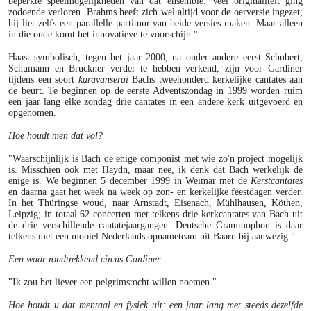
beperkte speelmogelijkheden van dat ensemble. Veel originaliteit ging
zodoende verloren. Brahms heeft zich wel altijd voor de oerversie ingezet;
hij liet zelfs een parallelle partituur van beide versies maken. Maar alleen
in die oude komt het innovatieve te voorschijn."
Haast symbolisch, tegen het jaar 2000, na onder andere eerst Schubert,
Schumann en Bruckner verder te hebben verkend, zijn voor Gardiner
tijdens een soort
karavanserai
Bachs tweehonderd kerkelijke cantates aan
de beurt. Te beginnen op de eerste Adventszondag in 1999 worden ruim
een jaar lang elke zondag drie cantates in een andere kerk uitgevoerd en
opgenomen.
Hoe houdt men dat vol?
"Waarschijnlijk is Bach de enige componist met wie zo'n project mogelijk
is. Misschien ook met Haydn, maar nee, ik denk dat Bach werkelijk de
enige is. We beginnen 5 december 1999 in Weimar met de
Kerstcantates
en daarna gaat het week na week op zon- en kerkelijke feestdagen verder.
In het Thüringse woud, naar Arnstadt, Eisenach, Mühlhausen, Köthen,
Leipzig; in totaal 62 concerten met telkens drie kerkcantates van Bach uit
de drie verschillende cantatejaargangen. Deutsche Grammophon is daar
telkens met een mobiel Nederlands opnameteam uit Baarn bij aanwezig."
Een waar rondtrekkend circus Gardiner.
"Ik zou het liever een pelgrimstocht willen noemen."
Hoe houdt u dat mentaal en fysiek uit: een jaar lang met steeds dezelfde