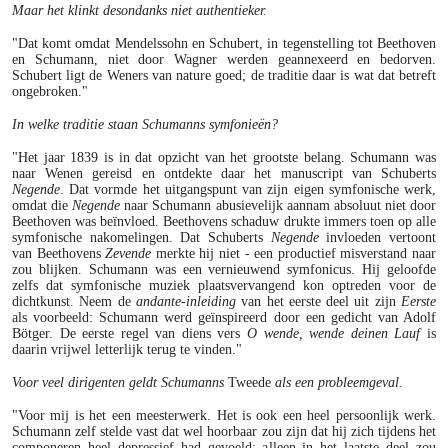
Maar het klinkt desondanks niet authentieker.
"Dat komt omdat Mendelssohn en Schubert, in tegenstelling tot Beethoven
en Schumann, niet door Wagner werden geannexeerd en bedorven.
Schubert ligt de Weners van nature goed; de traditie daar is wat dat betreft
ongebroken."
In welke traditie staan Schumanns symfonieën?
"Het jaar 1839 is in dat opzicht van het grootste belang. Schumann was
naar Wenen gereisd en ontdekte daar het manuscript van Schuberts
Negende
. Dat vormde het uitgangspunt van zijn eigen symfonische werk,
omdat die
Negende
naar Schumann abusievelijk aannam absoluut niet door
Beethoven was beïnvloed. Beethovens schaduw drukte immers toen op alle
symfonische nakomelingen. Dat Schuberts
Negende
invloeden vertoont
van Beethovens
Zevende
merkte hij niet - een productief misverstand naar
zou blijken. Schumann was een vernieuwend symfonicus. Hij geloofde
zelfs dat symfonische muziek plaatsvervangend kon optreden voor de
dichtkunst. Neem de
andante-inleiding
van het eerste deel uit zijn
Eerste
als voorbeeld: Schumann werd geïnspireerd door een gedicht van Adolf
Bötger. De eerste regel van diens vers
O wende, wende deinen Lauf
is
daarin vrijwel letterlijk terug te vinden."
Voor veel dirigenten geldt Schumanns
Tweede
als een probleemgeval.
"Voor mij is het een meesterwerk. Het is ook een heel persoonlijk werk.
Schumann zelf stelde vast dat wel hoorbaar zou zijn dat hij zich tijdens het
componeren heel depressief had gevoeld; alleen in het laatste deel zou