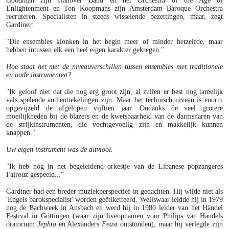
Goodman zijn Hanover Band en het Orchestra of the Age of
Enlightenment en Ton Koopmans zijn Amsterdam Baroque Orchestra
recruteren. Specialisten in steeds wisselende bezettingen, maar, zegt
Gardiner:
"Die ensembles klonken in het begin meer of minder hetzelfde, maar
hebben intussen elk een heel eigen karakter gekregen."
Hoe staat het met de niveauverschillen tussen ensembles met traditionele
en oude instrumenten?
"Ik geloof niet dat die nog erg groot zijn, al zullen er best nog tamelijk
vals spelende authentiekelingen zijn. Maar het technisch niveau is enorm
opgevijzeld de afgelopen vijftien jaar. Ondanks de veel grotere
moeilijkheden bij de blazers en de kwetsbaarheid van de darmsnaren van
de strijkinstrumenten, die vochtgevoelig zijn en makkelijk kunnen
knappen."
Uw eigen instrument was de altviool.
"Ik heb nog in het begeleidend orkestje van de Libanese popzangeres
Fairouz gespeeld..."
Gardiner had een breder muziekperspectief in gedachten. Hij wilde niet als
'Engels barokspecialist' worden geëtiketteerd. Weliswaar leidde hij in 1979
nog de Bachweek in Ansbach en werd hij in 1980 leider van het Händel
Festival in Göttingen (waar zijn liveopnamen voor Philips van Händels
oratorium
Jephta
en Alexanders
Feast
ontstonden), maar hij verlegde zijn