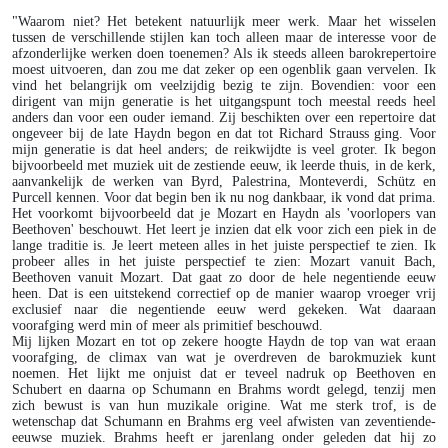
"Waarom niet? Het betekent natuurlijk meer werk. Maar het wisselen
tussen de verschillende stijlen kan toch alleen maar de interesse voor de
afzonderlijke werken doen toenemen? Als ik steeds alleen barokrepertoire
moest uitvoeren, dan zou me dat zeker op een ogenblik gaan vervelen. Ik
vind het belangrijk om veelzijdig bezig te zijn. Bovendien: voor een
dirigent van mijn generatie is het uitgangspunt toch meestal reeds heel
anders dan voor een ouder iemand. Zij beschikten over een repertoire dat
ongeveer bij de late Haydn begon en dat tot Richard Strauss ging. Voor
mijn generatie is dat heel anders; de reikwijdte is veel groter. Ik begon
bijvoorbeeld met muziek uit de zestiende eeuw, ik leerde thuis, in de kerk,
aanvankelijk de werken van Byrd, Palestrina, Monteverdi, Schütz en
Purcell kennen. Voor dat begin ben ik nu nog dankbaar, ik vond dat prima.
Het voorkomt bijvoorbeeld dat je Mozart en Haydn als 'voorlopers van
Beethoven' beschouwt. Het leert je inzien dat elk voor zich een piek in de
lange traditie is. Je leert meteen alles in het juiste perspectief te zien. Ik
probeer alles in het juiste perspectief te zien: Mozart vanuit Bach,
Beethoven vanuit Mozart. Dat gaat zo door de hele negentiende eeuw
heen. Dat is een uitstekend correctief op de manier waarop vroeger vrij
exclusief naar die negentiende eeuw werd gekeken. Wat daaraan
voorafging werd min of meer als primitief beschouwd.
Mij lijken Mozart en tot op zekere hoogte Haydn de top van wat eraan
voorafging, de climax van wat je overdreven de barokmuziek kunt
noemen. Het lijkt me onjuist dat er teveel nadruk op Beethoven en
Schubert en daarna op Schumann en Brahms wordt gelegd, tenzij men
zich bewust is van hun muzikale origine. Wat me sterk trof, is de
wetenschap dat Schumann en Brahms erg veel afwisten van zeventiende-
eeuwse muziek. Brahms heeft er jarenlang onder geleden dat hij zo