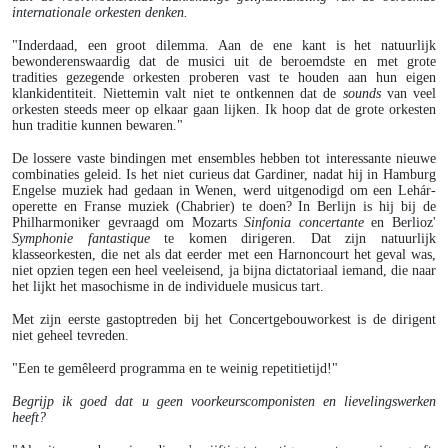
internationale orkesten denken.
"Inderdaad, een groot dilemma. Aan de ene kant is het natuurlijk
bewonderenswaardig dat de musici uit de beroemdste en met grote
tradities gezegende orkesten proberen vast te houden aan hun eigen
klankidentiteit. Niettemin valt niet te ontkennen dat de
sounds
van veel
orkesten steeds meer op elkaar gaan lijken. Ik hoop dat de grote orkesten
hun traditie kunnen bewaren."
De lossere vaste bindingen met ensembles hebben tot interessante nieuwe
combinaties geleid. Is het niet curieus dat Gardiner, nadat hij in Hamburg
Engelse muziek had gedaan in Wenen, werd uitgenodigd om een Lehár-
operette en Franse muziek (Chabrier) te doen? In Berlijn is hij bij de
Philharmoniker gevraagd om Mozarts
Sinfonia concertante
en Berlioz'
Symphonie fantastique
te komen dirigeren. Dat zijn natuurlijk
klasseorkesten, die net als dat eerder met een Harnoncourt het geval was,
niet opzien tegen een heel veeleisend, ja bijna dictatoriaal iemand, die naar
het lijkt het masochisme in de individuele musicus tart.
Met zijn eerste gastoptreden bij het Concertgebouworkest is de dirigent
niet geheel tevreden.
"Een te gemêleerd programma en te weinig repetitietijd!"
Begrijp ik goed dat u geen voorkeurscomponisten en lievelingswerken
heeft?