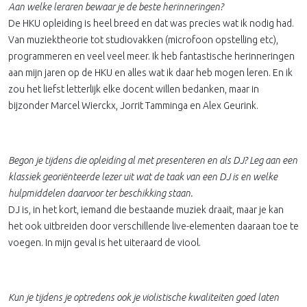
Aan welke leraren bewaar je de beste herinneringen?
De HKU opleiding is heel breed en dat was precies wat ik nodig had.
Van muziektheorie tot studiovakken (microfoon opstelling etc),
programmeren en veel veel meer. Ik heb fantastische herinneringen
aan mijn jaren op de HKU en alles wat ik daar heb mogen leren. En ik
zou het liefst letterlijk elke docent willen bedanken, maar in
bijzonder Marcel Wierckx, Jorrit Tamminga en Alex Geurink.
Begon je tijdens die opleiding al met presenteren en als DJ? Leg aan een
klassiek georiënteerde lezer uit wat de taak van een DJ is en welke
hulpmiddelen daarvoor ter beschikking staan.
DJ is, in het kort, iemand die bestaande muziek draait, maar je kan
het ook uitbreiden door verschillende live-elementen daaraan toe te
voegen. In mijn geval is het uiteraard de viool.
Kun je tijdens je optredens ook je violistische kwaliteiten goed laten