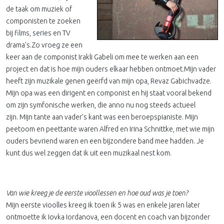
de taak om muziek of
componisten te zoeken
bij films, series en TV
drama's.Zo vroeg ze een
keer aan de componist Irakli Gabeli om mee te werken aan een
project en dat is hoe mijn ouders elkaar hebben ontmoet.Mijn vader
heeft zijn muzikale genen geërfd van mijn opa, Revaz Gabichvadze.
Mijn opa was een dirigent en componist en hij staat vooral bekend
om zijn symfonische werken, die anno nu nog steeds actueel
zijn. Mijn tante aan vader's kant was een beroepspianiste. Mijn
peetoom en peettante waren Alfred en Irina Schnittke, met wie mijn
ouders bevriend waren en een bijzondere band mee hadden. Je
kunt dus wel zeggen dat ik uit een muzikaal nest kom.
Van wie kreeg je de eerste vioollessen en hoe oud was je toen?
Mijn eerste vioolles kreeg ik toen ik 5 was en enkele jaren later
ontmoette ik Iovka Iordanova, een docent en coach van bijzonder