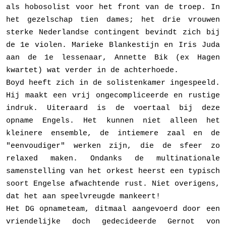
als hobos­olist voor het front van de troep. In
het gezelschap tien dames; het drie vrouwen
sterke Nederlandse contingent bevindt zich bij
de 1e violen. Marieke Blankestijn en Iris Juda
aan de 1e lessenaar, Annette Bik (ex Hagen
kwartet) wat verder in de achterhoede.
Boyd heeft zich in de solistenkamer ingespeeld.
Hij maakt een vrij ongecompliceerde en rustige
indruk. Uiteraard is de voertaal bij deze
opname Engels. Het kunnen niet alleen het
kleinere ensemble, de intieme­re zaal en de
"eenvoudiger" werken zijn, die de sfeer zo
relaxed maken. Ondanks de multina­tionale
samenstelling van het orkest heerst een typisch
soort Engelse afwachtende rust. Niet overigens,
dat het aan speelvreugde mankeert!
Het DG opnameteam, ditmaal aangevoerd door een
vriendelijke doch gedeci­deerde Gernot von