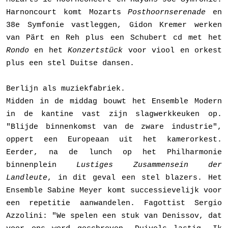
Harnoncourt komt Mozarts
Post­hoornserenade
en
38e Symfonie vastleggen, Gidon Kremer werken
van Pärt en Reh plus een Schubert cd met het
Rondo
en het
Konzertstück
voor viool en orkest
plus een stel Duitse dansen.
Berlijn als muziekfabriek.
Midden in de middag bouwt het Ensemble Modern
in de kantine vast zijn slagwerk­keuken op.
"Blijde binnenkomst van de zware industrie",
oppert een Europeaan uit het kamerorkest.
Eerder, na de lunch op het Philharmo­nie
binnenplein
Lustiges Zusam­men­sein der
Landleute
, in dit geval een stel blazers. Het
Ensemble Sabine Meyer komt successievelijk voor
een repetitie aanwandelen. Fagottist Sergio
Azzolini: "We spelen een stuk van Denissov, dat