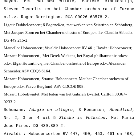
Haydn. Met Matthew Wilkie, Marieke Blankestijn,
Steven Isserlis en het Chamber orchestra of Europe
o.l.v. Roger Norrington. RCA 09026-68578-2.
Ligeti: Dubbelconcert; 6
Bagatellen
; met werken van Sciarrino en Schönberg.
Met Jacques Zoon en het Chamber orchestra of Europe o.l.v. Claudio Abbado.
DG 449.215-2.
Marcello: Hoboconcert; Vivaldi: Hoboconcert RV 461; Haydn: Hoboconcert;
Mozart: Hoboconcert ; Met Derek Wickens, het Royal philharmonic orkest
o.l.v. Elgar Howarth c.q. het Chamber orchestra of Europe o.l.v. Alexander
Schneider. ASV CDQS 6164.
Mozart: Hoboconcert; Strauss: Hoboconcert. Met het Chamber orchestra of
Europe o.l.v. Paavo Berglund. ASV CDCOE 808.
Mozart: Hobokwartet. Met leden van het Gabrieli kwartet. Carlton 30367-
0233-2.
Schumann:
Adagio en allegro
; 3 Romanzen;
Abendlied
;
Nr. 2, 3 en 4 uit 5
Stücke im Volkston
. Met Maria
Joao
Pires.
DG 439.889-2.
Vivaldi : Hoboconcerten RV 447, 450, 453, 461 en 463;