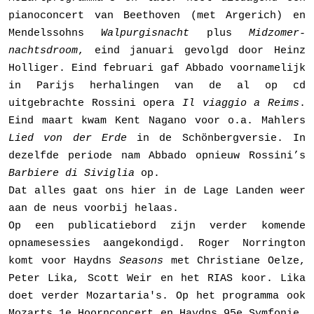
pianoconcert van Beet­hoven (met Argerich) en
Mendelssohns
Walpurgisnacht
plus
Midzomer­
nachtsdroom
, eind januari gevolgd door Heinz
Holliger. Eind februari gaf Abbado voorname­lijk
in Parijs herhalin­gen van de al op cd
uitgebrachte Rossini opera
Il viaggio a Reims
.
Eind maart kwam Kent Nagano voor o.a. Mahlers
Lied von der Erde
in de Schönbergversie. In
dezelfde periode nam Abbado opnieuw Rossini’s
Barbiere di Siviglia
op.
Dat alles gaat ons hier in de Lage Landen weer
aan de neus voorbij helaas.
Op een publicatiebord zijn verder komende
opnamesessies aangekondigd. Roger Norrington
komt voor Haydns
Seasons
met Christiane Oelze,
Peter Lika, Scott Weir en het RIAS koor. Lika
doet verder Mozartaria's. Op het programma ook
Mozarts 1e Hoornconcert en Haydns 95e Symfonie.