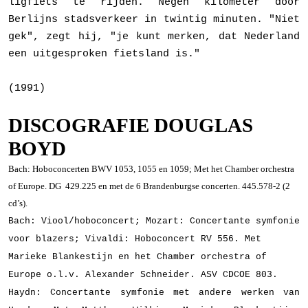
lig­fiets te rijden. Negen kilometer door
Berlijns stadsverkeer in twintig minuten. "Niet
gek", zegt hij, "je kunt merken, dat Nederland
een uitgesproken fietsland is."
(1991)
DISCOGRAFIE DOUGLAS
BOYD
Bach: Hoboconcerten BWV 1053, 1055 en 1059; Met het Chamber orchestra
of Europe. DG
429.225 en met de 6 Brandenburgse concerten. 445.578-2 (2
cd’s).
Bach: Viool/hoboconcert; Mozart: Concertante symfonie
voor blazers; Vivaldi: Hoboconcert RV 556. Met
Marieke Blankestijn en het Chamber orchestra of
Europe o.l.v. Alexander Schneider. ASV CDCOE 803.
Haydn: Concertante symfonie met andere werken van