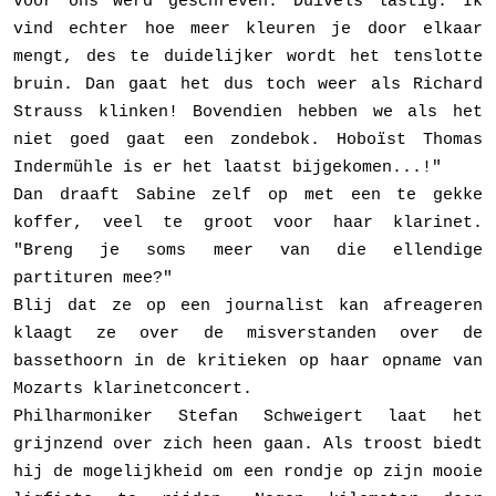
voor ons werd geschreven. Duivels lastig. Ik
vind echter hoe meer kleuren je door elkaar
mengt, des te duidelij­ker wordt het tenslotte
bruin. Dan gaat het dus toch weer als Richard
Strauss klinken! Bovendien hebben we als het
niet goed gaat een zondebok. Hoboïst Thomas
Indermühle is er het laatst bijgekomen...!"
Dan draaft Sabine zelf op met een te gekke
koffer, veel te groot voor haar klarinet.
"Breng je soms meer van die ellendige
partituren mee?"
Blij dat ze op een journalist kan afreageren
klaagt ze over de misver­standen over de
bassethoorn in de kritieken op haar opname van
Mozarts klarinetconcert.
Philharmoniker Stefan Schweigert laat het
grijnzend over zich heen gaan. Als troost biedt
hij de mogelijkheid om een rondje op zijn mooie