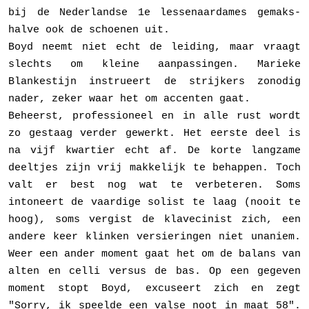
bij de Nederlandse 1e lessenaardames gemaks­
halve ook de schoenen uit.
Boyd neemt niet echt de leiding, maar vraagt
slechts om kleine aanpas­singen. Marieke
Blankestijn instrueert de strijkers zonodig
nader, zeker waar het om accenten gaat.
Beheerst, professioneel en in alle rust wordt
zo gestaag verder gewerkt. Het eerste deel is
na vijf kwartier echt af. De korte langza­me
deel­tjes zijn vrij makkelijk te behappen. Toch
valt er best nog wat te verbete­ren. Soms
intoneert de vaardige solist te laag (nooit te
hoog), soms vergist de klavecinist zich, een
andere keer klinken versieringen niet unaniem.
Weer een ander moment gaat het om de balans van
alten en celli versus de bas. Op een gegeven
moment stopt Boyd, excuseert zich en zegt
"Sorry, ik speelde een valse noot in maat 58".