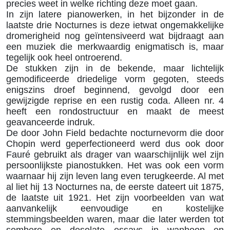
precies weet in welke richting deze moet gaan.
In zijn latere pianowerken, in het bijzonder in de
laatste drie Nocturnes is deze ietwat ongemakkelijke
dromerigheid nog geïntensiveerd wat bijdraagt aan
een muziek die merkwaardig enigmatisch is, maar
tegelijk ook heel ontroerend.
De stukken zijn in de bekende, maar lichtelijk
gemodificeerde driedelige vorm gegoten, steeds
enigszins droef beginnend, gevolgd door een
gewijzigde reprise en een rustig coda. Alleen nr. 4
heeft een rondostructuur en maakt de meest
geavanceerde indruk.
De door John Field bedachte nocturnevorm die door
Chopin werd geperfectioneerd werd dus ook door
Fauré gebruikt als drager van waarschijnlijk wel zijn
persoonlijkste pianostukken. Het was ook een vorm
waarnaar hij zijn leven lang even terugkeerde. Al met
al liet hij 13 Nocturnes na, de eerste dateert uit 1875,
de laatste uit 1921. Het zijn voorbeelden van wat
aanvankelijk eenvoudige en kostelijke
stemmingsbeelden waren, maar die later werden tot