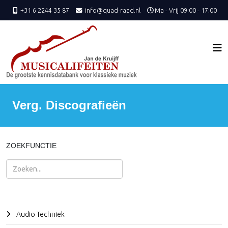
+31 6 2244 35 87
info@quad-raad.nl
Ma - Vrij 09:00 - 17:00
Verg. Discografieën
ZOEKFUNCTIE
Zoeken
Audio Techniek