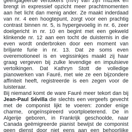
geëngageerde vertolkers (m/v) van zijn muziek en
brengt in expressief opzicht meer prachtmomenten
aan het licht dan menig ander. Ze maakt inderdaad
van nr. 4 een hoogtepunt, zorgt voor een prachtig
contrast binnen nr. 5, is hypergevoelig in nr. 6, zeer
doelgericht in nr. 10 en begint met een gekweld
klinkende nr. 12 aan een tocht de duisternis in die
even wordt onderbroken door een moment van
briljante furie in nr. 13. Dat ze soms even
overemotioneel is en vegissinkjes maakt zij haar
graag vergeven bij zulke levendige en impulsieve
vertolkingen. Dat Kathryn Stott de volledige
pianowerken van Fauré, met wie ze een bijzondere
affiniteit heeft, registreerde is een zegen voor de
luisteraar.
Bij niemand komt de ware Fauré meer tekort dan bij
Jean-Paul Sévilla
die slechts een vergeefs gevecht
met de componist lijkt te voeren: zonder enige
charme, ongeïnspireerd voortploeterend. De in
Algerije geboren, in Frankrijk geschoolde, naar
Canada geëmigreerde pianist bewijst de componist
geen dienst door niet eens aan een behoorlijke