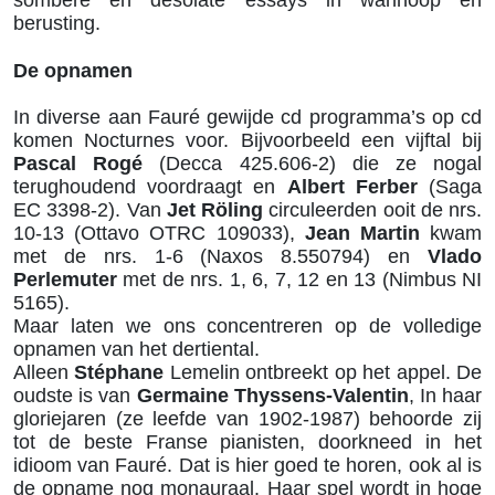
sombere en desolate essays in wanhoop en
berusting.
De opnamen
In diverse aan Fauré gewijde cd programma’s op cd
komen Nocturnes voor. Bijvoorbeeld een vijftal bij
Pascal Rogé
(Decca 425.606-2) die ze nogal
terughoudend voordraagt en
Albert Ferber
(Saga
EC 3398-2). Van
Jet Röling
circuleerden ooit de nrs.
10-13 (Ottavo OTRC 109033),
Jean Martin
kwam
met de nrs. 1-6 (Naxos 8.550794) en
Vlado
Perlemuter
met de nrs. 1, 6, 7, 12 en 13 (Nimbus NI
5165).
Maar laten we ons concentreren op de volledige
opnamen van het dertiental.
Alleen
Stéphane
Lemelin ontbreekt op het appel. De
oudste is van
Germaine Thyssens-Valentin
, In haar
gloriejaren (ze leefde van 1902-1987) behoorde zij
tot de beste Franse pianisten, doorkneed in het
idioom van Fauré. Dat is hier goed te horen, ook al is
de opname nog monauraal. Haar spel wordt in hoge