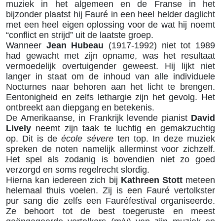
muziek in het algemeen en de Franse in het
bijzonder plaatst hij Fauré in een heel helder daglicht
met een heel eigen oplossing voor de wat hij noemt
“conflict en strijd” uit de laatste groep.
Wanneer
Jean Hubeau
(1917-1992) niet tot 1989
had gewacht met zijn opname, was het resultaat
vermoedelijk overtuigender geweest. Hij lijkt niet
langer in staat om de inhoud van alle individuele
Nocturnes naar behoren aan het licht te brengen.
Eentonigheid en zelfs lethargie zijn het gevolg. Het
ontbreekt aan diepgang en betekenis.
De Amerikaanse, in Frankrijk levende pianist
David
Lively
neemt zijn taak te luchtig en gemakzuchtig
op. Dit is de
école sévere
ten top. In deze muziek
spreken de noten namelijk allerminst voor zichzelf.
Het spel als zodanig is bovendien niet zo goed
verzorgd en soms regelrecht slordig.
Hierna kan iedereen zich bij
Kathreen Stott
meteen
helemaal thuis voelen. Zij is een Fauré vertolkster
pur sang die zelfs een Fauréfestival organiseerde.
Ze behoort tot de best toegeruste en meest