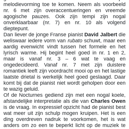
melodievorming toe te komen. Neem als voorbeeld
nr. 6 met zijn overaccentueringen en vreemde
agogische pauzes. Ook zijn tempi zijn nogal
onverklaarbaar (nr. 7) en nr. 10 als volgend
dieptepunt.
Dan liever de jonge Franse pianist
David Jalbert
die
weliswaar iedere vorm van
rubato
schuwt, maar een
aardig evenwicht vindt tussen het formele en het
lyrisch warme. Hij begint heel goed in nr. 1 en 2,
maar is vanaf nr. 3 – 6 wat te vaag en
ongedecideerd. Vanaf nr. 7 met zijn duistere
romantiek leeft zijn voordracht mooi op en het lastige
laatste drietal is werkelijk heel goed geslaagd. Daar
komt bij dat de pianist niet wordt geholpen door een
te wazig geluid.
Of de Nocturnes gediend zijn met een nogal koele,
afstandelijke interpretatie als die van
Charles Owen
is de vraag. In expressief opzicht had de pianist best
wat meer uit zijn schulp mogen kruipen. Het is een
ding overdreven nadruk te voorkomen, het is wat
anders om zo een te beperkt licht op de muziek te