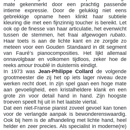
mate gekenmerkt door een prachtig passende
intieme expressie. Door de gelukkig niet eens
gebrekkige opname heen klinkt haar subtiele
kleuring die met een fijnzinnig toucher is bereikt. Let
ook op de finesse van haar articulatie, het evenwicht
tussen de stemmen, het fraai afgewogen
rubato
.
Haar toets is aan de lichte kant en ze zorgde zo
meteen voor een Gouden Standaard in dit segment
van Fauré’s pianocomposities. Het lijkt allemaal
onnavolgbaar en volkomen tijdloos, zeker hoe de
reeks
amour troublé
in duisternis eindigt.
In 1973 was
Jean-Philippe Collard
de volgende
grootmeester die zij het op iets lager niveau deze
werken recht doet. In zijn spel gaan een hoge mate
aan gevoeligheid, een kristalheldere klank en een
grote zin voor detail hand in hand. Zijn hoogste
troeven speelt hij uit in het laatste viertal.
Dat een niet-Franse pianist zoveel gevoel kan tonen
voor de verlangde aanpak is bewonderenswaardig.
Ook bij hem is de afhandeling met lichte hand, heel
helder en zeer precies. Als specialist in moderne(re)