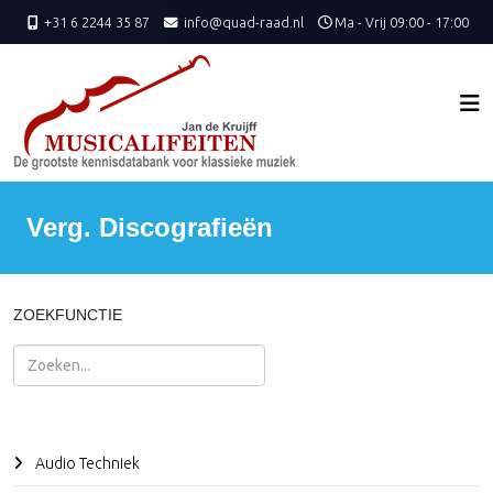
+31 6 2244 35 87
info@quad-raad.nl
Ma - Vrij 09:00 - 17:00
Verg. Discografieën
ZOEKFUNCTIE
Zoeken
Audio Techniek