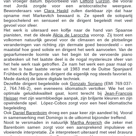
van vroeger datum. Bijvoorbeeld van
Clifford
Curzon
, die vooral
met Jordá zorgde voor een aristocratische weergave.
Bewonderaars van
Clara Haskil
zullen dankbaar zijn dat haar
opname met Markevitch bewaard is. Ze speelt de solopartij
begoochelend en sensueel en de dirigent begeleidt met veel
gevoel voor sfeer.
Het werk is uiteraard een kolfje naar de hand van Spaanse
pianisten, met de ideale
Alicia de Laroccha
voorop. Zij toont een
volkomen natuurlijk gevoel voor de climaxen en de plotselinge
veranderingen van richting zijn dermate goed beoordeeld – een
maatstaf hoe goed soliste en dirigent het werk aanvoelen. Van de
geparfumeerde loomte van het begin tot de vervoerde piano
arabesken uit het laatste deel is de nogal mysterieuze sfeer van
het hele werk raak getroffen. Ze nam het werk een paar maal op
en het is haar laatste versie uit 1983 met de Duitse Spanjaard
Frühbeck de Burgos als dirigent die eigenlijk nog steeds favoriet is.
Mede dankzij de latere digitale techniek.
Dezelfde dirigent begeleidde ook
Gonzalo Soriano
(EMI 769.037-
2, 764.746-2), een eveneens idiomatisch vertolker. Wie het om
optimale geluidskwaliteit gaat, komt terecht bij
Jean-François
Heisser
met zijn warmbloedige aanpak, zijn briljante kleuren en zijn
opwindende spel. López-Cobos zorgt voor een heel idiomatische
begeleiding.
Ook
Daniel Barenboim
droeg een paar keer zijn aandeel bij. Vooral
in samenwerking met Domingo is de uitkomst bijzonder treffend.
Nooit te versmaden in natuurlijk
Martha Argerich
die zeker met
Barenboim samen zorgt voor een aansprekend impulsieve en
vloeiende interpretatie. Ze interpreteert uiteraard met veel
bravura