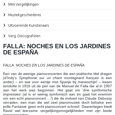
Mini Vergelijkingen
Muziekgeschiedenis
Uitvoerende Kunstenaars
Verg. Discografieën
FALLA: NOCHES EN LOS JARDINES
DE ESPAÑA
FALLA:
NOCHES EN LOS JARDINES DE ESPAÑA
Een van de weinige pianoconcerten die een poëtische titel dragen
(d’Indy’s
Symphonie sur un chant montagnard français
is een
ander
)
– en wat voor eentje met Spanje bij maneschijn! – kwam
tenslotte in 1916 uit de pen van de Manuel de Falla die al in 1907
aan het werk was begonnen. Het gaat om ‘drie symfonische
impressies’ (al is er weinig symfonisch aan en gaat het evenmin
om een echt pianoconcert….!) die de invloed van Claude Debussy
verraden, een man die wel veel pianomuziek doch behalve een
prille
Fantaisie
geen echt pianoconcert schreef. Daarentegen biedt
Ravel wel leerzame vergelijkingsmogelijkheden met zijn beide
pianoconcerten.