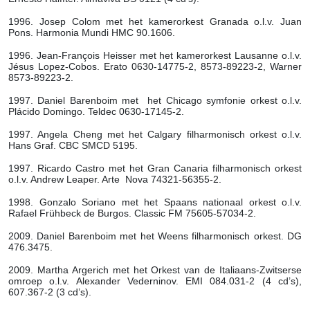
1996. Josep Colom met het kamerorkest Granada o.l.v. Juan
Pons. Harmonia Mundi HMC 90.1606.
1996. Jean-François Heisser met het kamerorkest Lausanne o.l.v.
Jésus Lopez-Cobos. Erato 0630-14775-2, 8573-89223-2, Warner
8573-89223-2.
1997. Daniel Barenboim met het Chicago symfonie orkest o.l.v.
Plácido Domingo. Teldec 0630-17145-2.
1997. Angela Cheng met het Calgary filharmonisch orkest o.l.v.
Hans Graf. CBC SMCD 5195.
1997. Ricardo Castro met het Gran Canaria filharmonisch orkest
o.l.v. Andrew Leaper. Arte Nova 74321-56355-2.
1998. Gonzalo Soriano met het Spaans nationaal orkest o.l.v.
Rafael Frühbeck de Burgos. Classic FM 75605-57034-2.
2009. Daniel Barenboim met het Weens filharmonisch orkest. DG
476.3475.
2009. Martha Argerich met het Orkest van de Italiaans-Zwitserse
omroep o.l.v. Alexander Vederninov. EMI 084.031-2 (4 cd’s),
607.367-2 (3 cd’s).