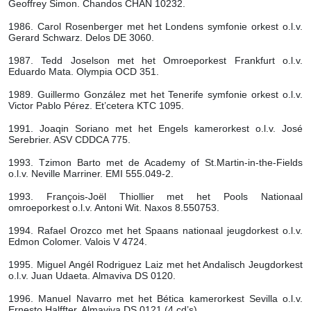
Geoffrey Simon. Chandos CHAN 10232.
1986. Carol Rosenberger met het Londens symfonie orkest o.l.v.
Gerard Schwarz. Delos DE 3060.
1987. Tedd Joselson met het Omroeporkest Frankfurt o.l.v.
Eduardo Mata. Olympia OCD 351.
1989. Guillermo González met het Tenerife symfonie orkest o.l.v.
Victor Pablo Pérez. Et’cetera KTC 1095.
1991. Joaqin Soriano met het Engels kamerorkest o.l.v. José
Serebrier. ASV CDDCA 775.
1993. Tzimon Barto met de Academy of St.Martin-in-the-Fields
o.l.v. Neville Marriner. EMI 555.049-2.
1993. François-Joël Thiollier met het Pools Nationaal
omroeporkest o.l.v. Antoni Wit. Naxos 8.550753.
1994. Rafael Orozco met het Spaans nationaal jeugdorkest o.l.v.
Edmon Colomer. Valois V 4724.
1995. Miguel Angél Rodriguez Laiz met het Andalisch Jeugdorkest
o.l.v. Juan Udaeta. Almaviva DS 0120.
1996. Manuel Navarro met het Bética kamerorkest Sevilla o.l.v.
Ernesto Halffter. Almaviva DS 0121 (4 cd’s).