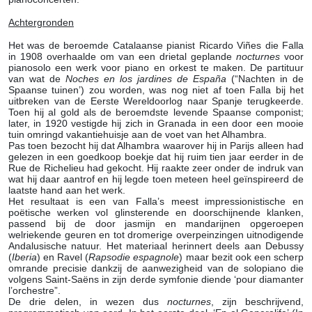
Achtergronden
Het was de beroemde Catalaanse pianist Ricardo Viñes die Falla
in 1908 overhaalde om van een drietal geplande
nocturnes
voor
pianosolo een werk voor piano en orkest te maken. De partituur
van wat de
Noches en los jardines de España
(“Nachten in de
Spaanse tuinen’)
zou worden, was nog niet af toen Falla bij het
uitbreken van de Eerste Wereldoorlog naar Spanje terugkeerde.
Toen hij al gold als de beroemdste levende Spaanse componist;
later, in 1920 vestigde hij zich in Granada in een door een mooie
tuin omringd vakantiehuisje aan de voet van het Alhambra.
Pas toen bezocht hij dat Alhambra waarover hij in Parijs alleen had
gelezen in een goedkoop boekje dat hij ruim tien jaar eerder in de
Rue de Richelieu had gekocht. Hij raakte zeer onder de indruk van
wat hij daar aantrof en hij legde toen meteen heel geïnspireerd de
laatste hand aan het werk.
Het resultaat is een van Falla’s meest impressionistische en
poëtische werken vol glinsterende en doorschijnende klanken,
passend bij de door jasmijn en mandarijnen opgeroepen
welriekende geuren en tot dromerige overpeinzingen uitnodigende
Andalusische natuur. Het materiaal herinnert deels aan Debussy
(
Iberia
) en Ravel (
Rapsodie espagnole
) maar bezit ook een scherp
omrande precisie dankzij de aanwezigheid van de solopiano die
volgens Saint-Saëns in zijn derde symfonie diende ‘pour diamanter
l’orchestre”.
De drie delen, in wezen dus
nocturnes
, zijn beschrijvend,