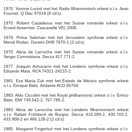
1970. Yvonne Loriod met het Radio filharmonisch orkest o.l.v. Jean
Fournet. Q Disc 97019 (8 cd’s).
1970. Robert Casadesus met het Suisse romande orkest o.l.v.
Ernest Ansermet. Cascavelle VEL 2008.
1970. Pnina Salzman met het Jerusalem symfonie orkest o.l.v.
Mendi Rodan. Doremi DHR 7870-1 (2 cd’s).
1970. Alicia de Larrocha met het Suisse romande orkest o.l.v.
Sergio Commisiona. Decca 417.771-2.
1977. Joaquin Achucarro met het Londens symfonie orkest o.l.v.
Eduardo Mata. RCA 74321-24215-2.
1981. Eva Maria Zuk met het Estado de Mexico symfonie orkest
o.l.v. Enrique Bátiz. Andante ACD 85704.
1983. Aldo Ciccolini met het Royal philharmonic orkest o.l.v. Enrico
Bátiz. EMI 749.542-2, 767.785-2.
1983. Alicia de Laroccha met het Londens filharmonisch orkest
o.l.v. Rafael Frühbeck de Burgos. Decca 410.289-2, 430.703-2,
433.908-2 en 466.128-2 (2 cd’s).
1985. Margaret Fingerhut met het Londens symfonie orkest o.l.v.