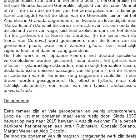
programmatisch van aard. In het eerste deel, ‘En el Generalife’ (In
het oud-Moorse lustoord Generalife, afgeleid van de naam ‘Jennat
al Arif’, de man die de tuin van het zomerpaleis van ’s konings
haren aanlegde) wordt de sfeer van de Generalife tuinen uit het
Alhambra in Granada opgeroepen; het tweede en levendigste deel
‘Danza lejana’ (Dans uit de verte) is omschreven als een ondanks
de afstand verre van vage, juist heel exotische dans en het derde
‘En los jardines de la Sierre de Córdoba’ (In de tuinen van de
Sierra van Córdova) werd geïnspireerd door de tuinen van de
genoemde plaats waar een
zambra gitano
, een nachtelijk
zigeunerfeest met dans en zang gaande is.
Het hele werk is vol Spaanse kleuren, niet doordat specifieke
volksmelodieën worden geciteerd, maar dankzij het gebruik van
effecten – gitaarachtige akkoorden, nadrukkelijk herhaalde frasen,
declamatorische unisono passages van de piano – die de ritmen
en cadensen van de flamenco zang suggereren zoals die in een
droom worden gesuggereerd. Het effect is tijdloos, maar ook
lichtelijk afstandelijk, een echo van een typisch
andalucismo
universalizado
.
De opnamen
Eens temeer zijn er vele geroepenen en weinig uitverkorenen.
Loop de lijst met opnamen maar eens rustig door. Sinds 1955
bewust op weg naar 2015 bewaar ik wat dit wek van Falla betreft
dankbare herinneringen aan
Artur Rubinstein
,
Gonzalo Soriano
,
Margrit Weber
en
Aldo Ciccolini
.
De mooiste opnamen van dit magisch lichtgevende werk zijn deels