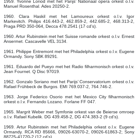
1959. Yvonne Loriod met het Parijs’ Nationaal opera orkest o.l.v.
Manuel Rosenthal. Ades 20250-2.
1960. Clara Haskil met het Lamoureux orkest o.l.v. Igor
Markevitch. Philips 416.443-2, 462.859-2, 442.685-2, 468.313-2,
Praga PRD 350-064, Decca 478.2541 (17 cd’s).
1960. Artur Rubinstein met het Suisse romande orkest o.l.v. Ernest
Ansermet. Cascavelle VEL 3134.
1961. Philippe Entremont met het Philadelphia orkest o.l.v. Eugene
Ormandy. Sony SBK 89291.
1961. Eduardo del Pueyo met het Radio filharmonisch orkest o.l.v.
Jean Fournet. Q Disc 97019.
1962. Gonzalo Soriano met het Parijs’ Conservatorium orkest o.l.v.
Rafael Frühbeck de Burgos. EMI 769.037-2, 764.746-2.
1963. Jorge Federico Osorio met het Mexico City filharmonisch
orkest o.l.v. Fernando Lozano. Forlane FF 047.
1965. Margrit Weber met Symfonie orkest van de Beierse omroep
o.l.v. Rafael Kubelik. DG 439.458-2, DG 474.383-2 (9 cd’s).
1969. Artur Rubinstein met het Philadelphia orkest o.l.v. Eugene
Ormandy. RCA RD 85666, 09026-63070-2, 09026-61863-2; Sony
88725-41720-2 (12 cd’s).