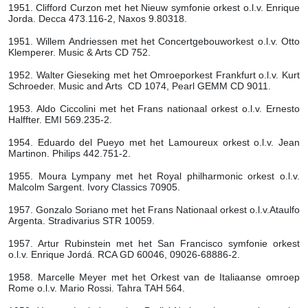
1951. Clifford Curzon met het Nieuw symfonie orkest o.l.v. Enrique
Jorda. Decca 473.116-2, Naxos 9.80318.
1951. Willem Andriessen met het Concertgebouworkest o.l.v. Otto
Klemperer. Music & Arts CD 752.
1952. Walter Gieseking met het Omroeporkest Frankfurt o.l.v. Kurt
Schroeder. Music and Arts CD 1074, Pearl GEMM CD 9011.
1953. Aldo Ciccolini met het Frans nationaal orkest o.l.v. Ernesto
Halffter. EMI 569.235-2.
1954. Eduardo del Pueyo met het Lamoureux orkest o.l.v. Jean
Martinon. Philips 442.751-2.
1955. Moura Lympany met het Royal philharmonic orkest o.l.v.
Malcolm Sargent. Ivory Classics 70905.
1957. Gonzalo Soriano met het Frans Nationaal orkest o.l.v.Ataulfo
Argenta. Stradivarius STR 10059.
1957. Artur Rubinstein met het San Francisco symfonie orkest
o.l.v. Enrique Jordá. RCA GD 60046, 09026-68886-2.
1958. Marcelle Meyer met het Orkest van de Italiaanse omroep
Rome o.l.v. Mario Rossi. Tahra TAH 564.