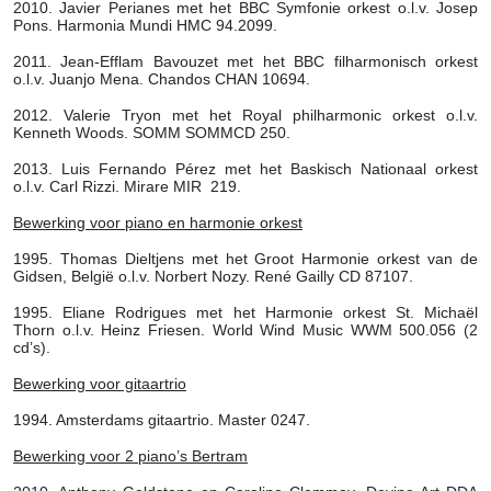
2010. Javier Perianes met het BBC Symfonie orkest o.l.v. Josep
Pons. Harmonia Mundi HMC 94.2099.
2011. Jean-Efflam Bavouzet met het BBC filharmonisch orkest
o.l.v. Juanjo Mena. Chandos CHAN 10694.
2012. Valerie Tryon met het Royal philharmonic orkest o.l.v.
Kenneth Woods. SOMM SOMMCD 250.
2013. Luis Fernando Pérez met het Baskisch Nationaal orkest
o.l.v. Carl Rizzi. Mirare MIR 219.
Bewerking voor piano en harmonie orkest
1995. Thomas Dieltjens met het Groot Harmonie orkest van de
Gidsen, België o.l.v. Norbert Nozy. René Gailly CD 87107.
1995. Eliane Rodrigues met het Harmonie orkest St. Michaël
Thorn o.l.v. Heinz Friesen. World Wind Music WWM 500.056 (2
cd’s).
Bewerking voor gitaartrio
1994. Amsterdams gitaartrio. Master 0247.
Bewerking voor 2 piano’s Bertram