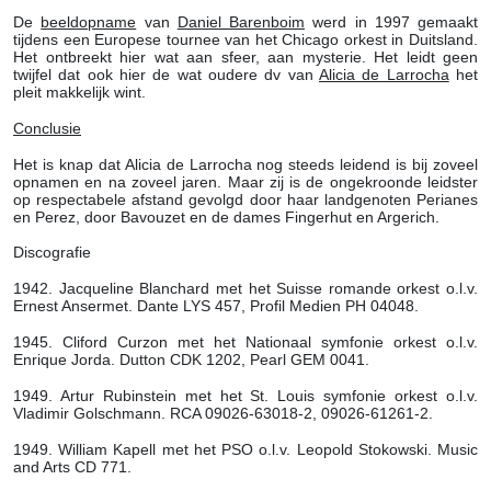
De
beeldopname
van
Daniel Barenboim
werd in 1997 gemaakt
tijdens een Europese tournee van het Chicago orkest in Duitsland.
Het ontbreekt hier wat aan sfeer, aan mysterie. Het leidt geen
twijfel dat ook hier de wat oudere dv van
Alicia de Larrocha
het
pleit makkelijk wint.
Conclusie
Het is knap dat Alicia de Larrocha nog steeds leidend is bij zoveel
opnamen en na zoveel jaren. Maar zij is de ongekroonde leidster
op respectabele afstand gevolgd door haar landgenoten Perianes
en Perez, door Bavouzet en de dames Fingerhut en Argerich.
Discografie
1942. Jacqueline Blanchard met het Suisse romande orkest o.l.v.
Ernest Ansermet. Dante LYS 457, Profil Medien PH 04048.
1945. Cliford Curzon met het Nationaal symfonie orkest o.l.v.
Enrique Jorda. Dutton CDK 1202, Pearl GEM 0041.
1949. Artur Rubinstein met het St. Louis symfonie orkest o.l.v.
Vladimir Golschmann. RCA 09026-63018-2, 09026-61261-2.
1949. William Kapell met het PSO o.l.v. Leopold Stokowski. Music
and Arts CD 771.