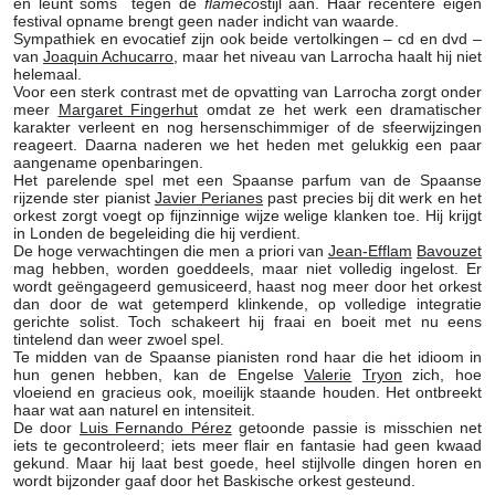
en leunt soms tegen de
flameco
stijl aan. Haar recentere eigen
festival opname brengt geen nader indicht van waarde.
Sympathiek en evocatief zijn ook beide vertolkingen – cd en dvd –
van
Joaquin Achucarro
, maar het niveau van Larrocha haalt hij niet
helemaal.
Voor een sterk contrast met de opvatting van Larrocha zorgt onder
meer
Margaret Fingerhut
omdat ze het werk een dramatischer
karakter verleent en nog hersenschimmiger of de sfeerwijzingen
reageert. Daarna naderen we het heden met gelukkig een paar
aangename openbaringen.
Het parelende spel met een Spaanse parfum van de Spaanse
rijzende ster pianist
Javier Perianes
past precies bij dit werk en het
orkest zorgt voegt op fijnzinnige wijze welige klanken toe. Hij krijgt
in Londen de begeleiding die hij verdient.
De hoge verwachtingen die men a priori van
Jean-Efflam
Bavouzet
mag hebben, worden goeddeels, maar niet volledig ingelost. Er
wordt geëngageerd gemusiceerd, haast nog meer door het orkest
dan door de wat getemperd klinkende, op volledige integratie
gerichte solist. Toch schakeert hij fraai en boeit met nu eens
tintelend dan weer zwoel spel.
Te midden van de Spaanse pianisten rond haar die het idioom in
hun genen hebben, kan de Engelse
Valerie
Tryon
zich, hoe
vloeiend en gracieus ook, moeilijk staande houden. Het ontbreekt
haar wat aan naturel en intensiteit.
De door
Luis Fernando Pérez
getoonde passie is misschien net
iets te gecontroleerd; iets meer flair en fantasie had geen kwaad
gekund. Maar hij laat best goede, heel stijlvolle dingen horen en
wordt bijzonder gaaf door het Baskische orkest gesteund.