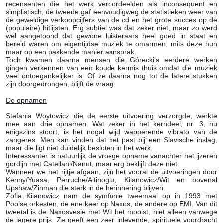
recensenten die het werk veroordeelden als inconsequent en
simplistisch, de tweede gaf eenvoudigweg de statistieken weer van
de geweldige verkoopcijfers van de cd en het grote succes op de
(populaire) hitlijsten. Erg subtiel was dat zeker niet, maar zo werd
wel aangetoond dat gewone luisteraars heel goed in staat en
bereid waren om eigentijdse muziek te omarmen, mits deze hun
maar op een pakkende manier aansprak.
Toch kwamen daarna mensen die Górecki’s eerdere werken
gingen verkennen van een koude kermis thuis omdat die muziek
veel ontoegankelijker is. Of ze daarna nog tot de latere stukken
zijn doorgedrongen, blijft de vraag.
De opnamen
Stefania Woytowicz die de eerste uitvoering verzorgde, werkte
mee aan drie opnamen. Wat zeker in het kerndeel, nr. 3, nu
enigszins stoort, is het nogal wijd wapperende vibrato van de
zangeres. Men kan vinden dat het past bij een Slavische inslag,
maar die ligt niet duidelijk besloten in het werk.
Interessanter is natuurlijk de vroege opname vanachter het ijzeren
gordijn met Catellani/Nanut, maar erg beklijft deze niet.
Wanneer we het rijtje afgaan, zijn het vooral de uitvoeringen door
Kenny/Yuasa, Perruche/Altinoglu, Kilanowicz/Wit en bovenal
Upshaw/Zinman die sterk in de herinnering blijven.
Zofia Kilanowicz
nam de symfonie tweemaal op in 1993 met
Poolse orkesten, de ene keer op Naxos, de andere op EMI. Van dit
tweetal is de Naxosvesie met
Wit
het mooist, niet alleen vanwege
de lagere prijs. Ze geeft een zeer inlevende, spirituele voordracht