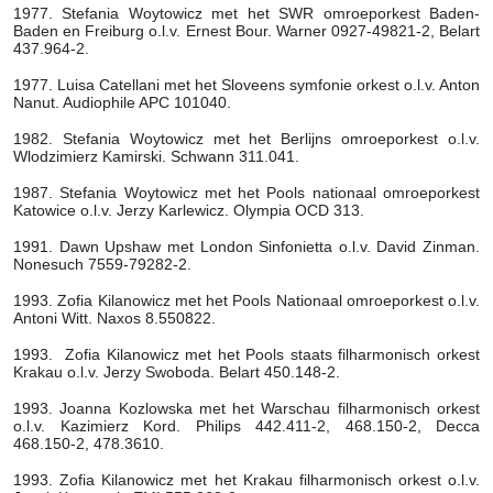
1977. Stefania Woytowicz met het SWR omroeporkest Baden-
Baden en Freiburg o.l.v. Ernest Bour. Warner 0927-49821-2, Belart
437.964-2.
1977. Luisa Catellani met het Sloveens symfonie orkest o.l.v. Anton
Nanut. Audiophile APC 101040.
1982. Stefania Woytowicz met het Berlijns omroeporkest o.l.v.
Wlodzimierz Kamirski. Schwann 311.041.
1987. Stefania Woytowicz met het Pools nationaal omroeporkest
Katowice o.l.v. Jerzy Karlewicz. Olympia OCD 313.
1991. Dawn Upshaw met London Sinfonietta o.l.v. David Zinman.
Nonesuch 7559-79282-2.
1993. Zofia Kilanowicz met het Pools Nationaal omroeporkest o.l.v.
Antoni Witt. Naxos 8.550822.
1993. Zofia Kilanowicz met het Pools staats filharmonisch orkest
Krakau o.l.v. Jerzy Swoboda. Belart 450.148-2.
1993. Joanna Kozlowska met het Warschau filharmonisch orkest
o.l.v. Kazimierz Kord. Philips 442.411-2, 468.150-2, Decca
468.150-2, 478.3610.
1993. Zofia Kilanowicz met het Krakau filharmonisch orkest o.l.v.