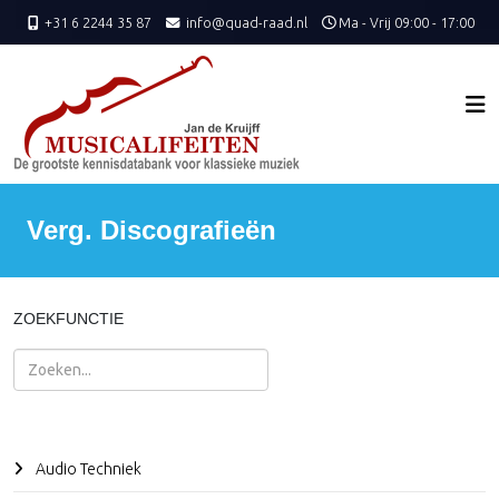
+31 6 2244 35 87
info@quad-raad.nl
Ma - Vrij 09:00 - 17:00
Verg. Discografieën
ZOEKFUNCTIE
Zoeken
Audio Techniek