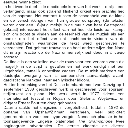
eeuwse hymne zingt.
In het tweede deel – de emotionele kern van het werk – omlijst een
verlangend, maar ook stralend klinkend orkest een prachtig lied
van de sopraan. Het contrast tussen de schoonheid van de klank
en de verschrikkingen van hun grauwe oorsprong (de teksten
waren door een 18-jarig meisje in de muur van haar Gestapocel
gekrast) intensiveert het effect van het lied: de luisteraar klampt
zich om troost te vinden aan de teerheid van de muziek als een
manier om het effect van dat nachtmerrie visioen van de
omstandigheden waaronder de tekst werd geschreven te
verzachten. Dat gebeurt trouwens op heel andere wijze dan Nono
dit in zijn reactie op de Nazi onmenselijkheid deed in
Il canto
sospeso
.
De finale is een volkslied over de rouw voor een verloren zoon die
mogelijk in de strijd is gevallen en het werk eindigt met een
uitgebreide, tamelijk onbesliste cadens. De muziek markeert een
duidelijke overgang van ’s componisten aanvankelijk avant-
gardistische klanktaal naar een lyrischer idioom.
Het ter herdenking van het Duitse bombardement van Danzig op 1
september 1939 geschreven werk is geschreven voor sopraan,
strijkorkest en piano. Het werk werd in 1977 tijdens een
internationaal festival in Royan door Stefania Woytowicz en
dirigent Ernest Bour ten doop gehouden.
Daarna raakte het enigszins in vergetelheid. Totdat in 1992 de
opname van Upshaw/Zinman verscheen, veel publiciteit
genereerde en voor een hype zorgde. Nonesuch plaatste in het
toonaangevende Engelse platenblad
The Gramophone
twee
paginagrote advertenties. De eerste citeerde de diverse