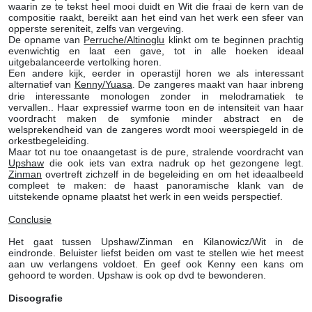
waarin ze te tekst heel mooi duidt en Wit die fraai de kern van de
compositie raakt, bereikt aan het eind van het werk een sfeer van
opperste sereniteit, zelfs van vergeving.
De opname van
Perruche/Altinoglu
klinkt om te beginnen prachtig
evenwichtig en laat een gave, tot in alle hoeken ideaal
uitgebalanceerde vertolking horen.
Een andere kijk, eerder in operastijl horen we als interessant
alternatief van
Kenny/Yuasa
De zangeres maakt van haar inbreng
.
drie interessante monologen zonder in melodramatiek te
vervallen.. Haar expressief warme toon en de intensiteit van haar
voordracht maken de symfonie minder abstract en de
welsprekendheid van de zangeres wordt mooi weerspiegeld in de
orkestbegeleiding.
Maar tot nu toe onaangetast is de pure, stralende voordracht van
Upshaw
die ook iets van extra nadruk op het gezongene legt.
Zinman
overtreft zichzelf in de begeleiding en om het ideaalbeeld
compleet te maken: de haast panoramische klank van de
uitstekende opname plaatst het werk in een weids perspectief.
Conclusie
Het gaat tussen Upshaw/Zinman en Kilanowicz/Wit in de
eindronde. Beluister liefst beiden om vast te stellen wie het meest
aan uw verlangens voldoet. En geef ook Kenny een kans om
gehoord te worden. Upshaw is ook op dvd te bewonderen.
Discografie