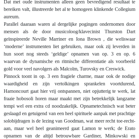
Dat met oude instrumenten alleen geen bevredigend resultaat te
bereiken valt, illustreerde het al te homogeen klinkende Collegium
aureum.
Parallel daaraan waren al dergelijke pogingen ondernomen door
mensen als de door musicoloog/klavecinist Thurston Dart
geïnspireerde Neville Marriner en Iona Brown , die weliswaar
‘moderne’ instrumenten liet gebruiken, maar ook zij leverden in
hun soort nog steeds ‘geldige’ opnamen van op. 3 en op. 6
waarvan de dynamische en ritmische differentiatie als voorbeeld
gold voor veel navolgers als Malcolm, Turovsky en Creswick.
Pinnock toont in op. 3 een fragiele charme, maar ook de nodige
waardigheid en zijn vertolkingen sprankelen voortdurend,
Harnoncourt gaat hier vrij ontspannen, niet opjutterig te werk, lat
fraaie hobosoli horen maar maakt met zijn betrekkelijk langzame
tempi wel een extra cd noodzakelijk. Opnametechnisch wat beter
geslaagd en getuigend van een heel spirituele aanpak met prachtige
solobijdragen is de lezing van Goodman, wat meer recht toe-recht-
aan, maar wel heel geanimeerd gaat Lamon te werk; de Erato
opnamen van de altijd betrouwbare Gardiner, Minkowski en