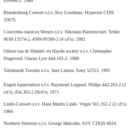
459998-2. 1980
Brandenburg Consort o.l.v. Roy Goodman. Hyperion CDH
55075.
Concentus musicus Wenen o.l.v. Nikolaus Harnoncourt. Teldec
0630-13574-2, 4509-95500-2 (4 cd’s). 1982
Orkest van de Händel- en Haydn society o.l.v. Christopher
Hogwood. Oiseau Lyre 444.165-2. 1988
Tafelmusik Toronto o.l.v. Jane Lamon. Sony 52553.
1991
Engels kamerorkest o.l.v. Raymond Leppard.
Philips 442.263-2 (2
cd’s), 454.363-2 (9cd’s). 1971
Linde-Consort o.l.v. Hans Martin Linde. Virgin 561.162-2 (2 cd’s).
1984
Northern Sinfonia o.l.v. George Malcolm. ASV CDQS 6024.