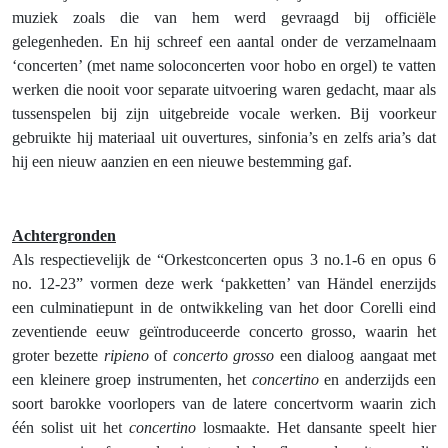
muziek zoals die van hem werd gevraagd bij officiële
gelegenheden. En hij schreef een aantal onder de verzamelnaam
‘concerten’ (met name soloconcerten voor hobo en orgel) te vatten
werken die nooit voor separate uitvoering waren gedacht, maar als
tussenspelen bij zijn uitgebreide vocale werken. Bij voorkeur
gebruikte hij materiaal uit ouvertures, sinfonia’s en zelfs aria’s dat
hij een nieuw aanzien en een nieuwe bestemming gaf.
Achtergronden
Als respectievelijk de “Orkestconcerten opus 3 no.1-6 en opus 6
no. 12-23” vormen deze werk ‘pakketten’ van Händel enerzijds
een culminatiepunt in de ontwikkeling van het door Corelli eind
zeventiende eeuw geïntroduceerde concerto grosso, waarin het
groter bezette
ripieno
of
concerto grosso
een dialoog aangaat met
een kleinere groep instrumenten, het
concertino
en anderzijds een
soort barokke voorlopers van de latere concertvorm waarin zich
één solist uit het
concertino
losmaakte. Het dansante speelt hier