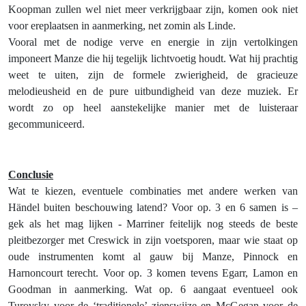
Koopman zullen wel niet meer verkrijgbaar zijn, komen ook niet
voor ereplaatsen in aanmerking, net zomin als Linde.
Vooral met de nodige verve en energie in zijn vertolkingen
imponeert Manze die hij tegelijk lichtvoetig houdt. Wat hij prachtig
weet te uiten, zijn de formele zwierigheid, de gracieuze
melodieusheid en de pure uitbundigheid van deze muziek. Er
wordt zo op heel aanstekelijke manier met de luisteraar
gecommuniceerd.
Conclusie
Wat te kiezen, eventuele combinaties met andere werken van
Händel buiten beschouwing latend? Voor op. 3 en 6 samen is –
gek als het mag lijken - Marriner feitelijk nog steeds de beste
pleitbezorger met Creswick in zijn voetsporen, maar wie staat op
oude instrumenten komt al gauw bij Manze, Pinnock en
Harnoncourt terecht. Voor op. 3 komen tevens Egarr, Lamon en
Goodman in aanmerking. Wat op. 6 aangaat eventueel ook
Turovsky voor de ‘traditionele’ zienswijze en McGegan voor de