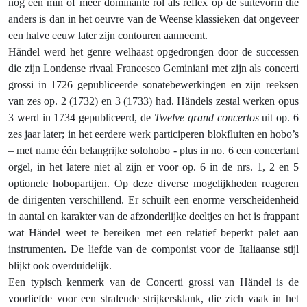
nog een min of meer dominante rol als reflex op de suitevorm die
anders is dan in het oeuvre van de Weense klassieken dat ongeveer
een halve eeuw later zijn contouren aanneemt.
Händel werd het genre welhaast opgedrongen door de successen
die zijn Londense rivaal Francesco Geminiani met zijn als concerti
grossi in 1726 gepubliceerde sonatebewerkingen en zijn reeksen
van zes op. 2 (1732) en 3 (1733) had. Händels zestal werken opus
3 werd in 1734 gepubliceerd, de
Twelve grand concertos
uit op. 6
zes jaar later; in het eerdere werk participeren blokfluiten en hobo’s
– met name één belangrijke solohobo - plus in no. 6 een concertant
orgel, in het latere niet al zijn er voor op. 6 in de nrs. 1, 2 en 5
optionele hobopartijen. Op deze diverse mogelijkheden reageren
de dirigenten verschillend. Er schuilt een enorme verscheidenheid
in aantal en karakter van de afzonderlijke deeltjes en het is frappant
wat Händel weet te bereiken met een relatief beperkt palet aan
instrumenten. De liefde van de componist voor de Italiaanse stijl
blijkt ook overduidelijk.
Een typisch kenmerk van de Concerti grossi van Händel is de
voorliefde voor een stralende strijkersklank, die zich vaak in het