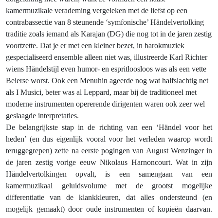
kamermuzikale verademing vergeleken met de liefst op een
contrabassectie van 8 steunende ‘symfonische’ Händelvertolking
traditie zoals iemand als Karajan (DG) die nog tot in de jaren zestig
voortzette. Dat je er met een kleiner bezet, in barokmuziek
gespecialiseerd ensemble alleen niet was, illustreerde Karl Richter
wiens Händelstijl even humor- en espritloosloos was als een vette
Beierse worst. Ook een Menuhin ageerde nog wat halfslachtig net
als I Musici, beter was al Leppard, maar bij de traditioneel met
moderne instrumenten opererende dirigenten waren ook zeer wel
geslaagde interpretaties.
De belangrijkste stap in de richting van een ‘Händel voor het
heden’ (en dus eigenlijk vooral voor het verleden waarop wordt
teruggegrepen) zette na eerste pogingen van August Wenzinger in
de jaren zestig vorige eeuw Nikolaus Harnoncourt. Wat in zijn
Händelvertolkingen opvalt, is een samengaan van een
kamermuzikaal geluidsvolume met de grootst mogelijke
differentiatie van de klankkleuren, dat alles ondersteund (en
mogelijk gemaakt) door oude instrumenten of kopieën daarvan.