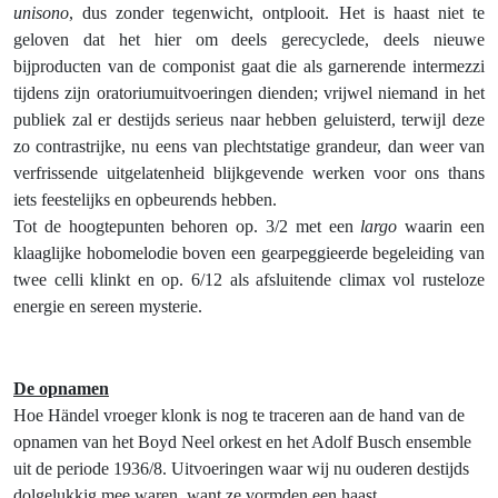
unisono
, dus zonder tegenwicht, ontplooit. Het is haast niet te
geloven dat het hier om deels gerecyclede, deels nieuwe
bijproducten van de componist gaat die als garnerende intermezzi
tijdens zijn oratoriumuitvoeringen dienden; vrijwel niemand in het
publiek zal er destijds serieus naar hebben geluisterd, terwijl deze
zo contrastrijke, nu eens van plechtstatige grandeur, dan weer van
verfrissende uitgelatenheid blijkgevende werken voor ons thans
iets feestelijks en opbeurends hebben.
Tot de hoogtepunten behoren op. 3/2 met een
largo
waarin een
klaaglijke hobomelodie boven een gearpeggieerde begeleiding van
twee celli klinkt en op. 6/12 als afsluitende climax vol rusteloze
energie en sereen mysterie.
De opnamen
Hoe Händel vroeger klonk is nog te traceren aan de hand van de
opnamen van het Boyd Neel orkest en het Adolf Busch ensemble
uit de periode 1936/8. Uitvoeringen waar wij nu ouderen destijds
dolgelukkig mee waren, want ze vormden een haast