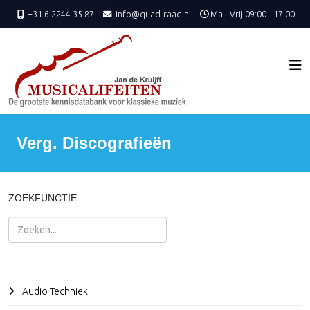
+31 6 2244 35 87
info@quad-raad.nl
Ma - Vrij 09:00 - 17:00
Verg. Discografieën
ZOEKFUNCTIE
Zoeken
Audio Techniek