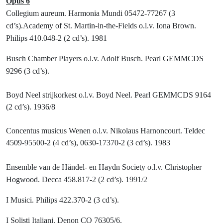
Opus 6
Collegium aureum. Harmonia Mundi 05472-77267 (3
cd’s).
Academy of St. Martin-in-the-Fields o.l.v. Iona Brown.
Philips 410.048-2 (2 cd’s). 1981
Busch Chamber Players o.l.v. Adolf Busch.
Pearl GEMMCDS
9296 (3 cd’s).
Boyd Neel strijkorkest o.l.v. Boyd Neel. Pearl GEMMCDS 9164
(2 cd’s). 1936/8
Concentus musicus Wenen o.l.v. Nikolaus Harnoncourt. Teldec
4509-95500-2 (4 cd’s), 0630-17370-2 (3 cd’s). 1983
Ensemble van de Händel- en Haydn Society o.l.v. Christopher
Hogwood.
Decca 458.817-2 (2 cd’s). 1991/2
I Musici. Philips 422.370-2 (3 cd’s).
I Solisti Italiani. Denon CO 76305/6.