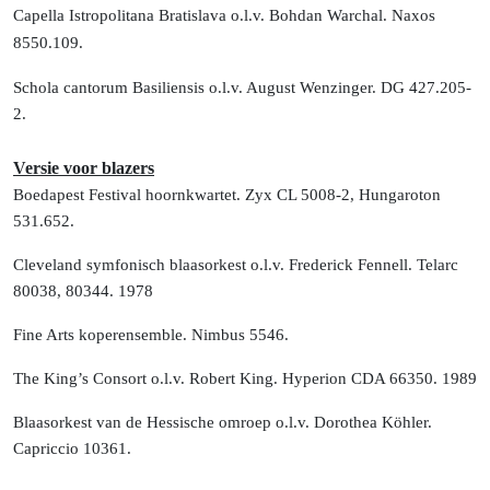
Capella Istropolitana Bratislava o.l.v. Bohdan Warchal.
Naxos
8550.109.
Schola cantorum Basiliensis o.l.v. August Wenzinger. DG 427.205-
2.
Versie voor blazers
Boedapest Festival hoornkwartet. Zyx CL 5008-2, Hungaroton
531.652.
Cleveland symfonisch blaasorkest o.l.v. Frederick Fennell. Telarc
80038, 80344. 1978
Fine Arts koperensemble. Nimbus 5546.
The King’s Consort o.l.v. Robert King. Hyperion CDA 66350. 1989
Blaasorkest van de Hessische omroep o.l.v. Dorothea Köhler.
Capriccio 10361.