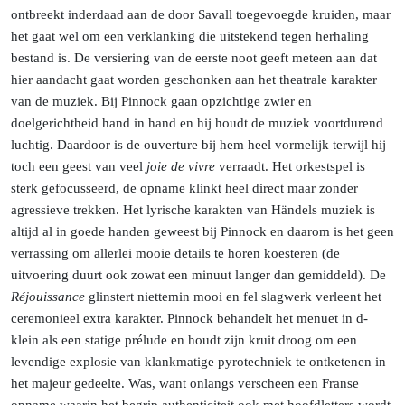
ontbreekt inderdaad aan de door Savall toegevoegde kruiden, maar
het gaat wel om een verklanking die uitstekend tegen herhaling
bestand is. De versiering van de eerste noot geeft meteen aan dat
hier aandacht gaat worden geschonken aan het theatrale karakter
van de muziek. Bij Pinnock gaan opzichtige zwier en
doelgerichtheid hand in hand en hij houdt de muziek voortdurend
luchtig. Daardoor is de ouverture bij hem heel vormelijk terwijl hij
toch een geest van veel
joie de vivre
verraadt. Het orkestspel is
sterk gefocusseerd, de opname klinkt heel direct maar zonder
agressieve trekken. Het lyrische karakten van Händels muziek is
altijd al in goede handen geweest bij Pinnock en daarom is het geen
verrassing om allerlei mooie details te horen koesteren (de
uitvoering duurt ook zowat een minuut langer dan gemiddeld). De
Réjouissance
glinstert niettemin mooi en fel slagwerk verleent het
ceremonieel extra karakter. Pinnock behandelt het menuet in d-
klein als een statige prélude en houdt zijn kruit droog om een
levendige explosie van klankmatige pyrotechniek te ontketenen in
het majeur gedeelte.
Was, want onlangs verscheen een Franse