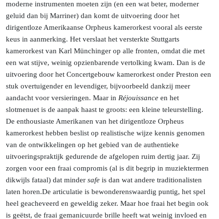
moderne instrumenten moeten zijn (en een wat beter, moderner
geluid dan bij Marriner) dan komt de uitvoering door het
dirigentloze Amerikaanse Orpheus kamerorkest vooral als eerste
keus in aanmerking. Het verslaat het versterkte Stuttgarts
kamerorkest van Karl Münchinger op alle fronten, omdat die met
een wat stijve, weinig opzienbarende vertolking kwam. Dan is de
uitvoering door het Concertgebouw kamerorkest onder Preston een
stuk overtuigender en levendiger, bijvoorbeeld dankzij meer
aandacht voor versieringen. Maar in
Réjouissance
en het
slotmenuet is de aanpak haast te groots: een kleine teleurstelling.
De enthousiaste Amerikanen van het dirigentloze Orpheus
kamerorkest hebben beslist op realistische wijze kennis genomen
van de ontwikkelingen op het gebied van de authentieke
uitvoeringspraktijk gedurende de afgelopen ruim dertig jaar. Zij
zorgen voor een fraai compromis (al is dit begrip in muziektermen
dikwijls fataal) dat minder
safe
is dan wat andere traditionalisten
laten
horen.
De
articulatie is bewonderenswaardig puntig, het spel
heel geacheveerd en geweldig zeker. Maar hoe fraai het begin ook
is geëtst, de fraai gemanicuurde brille heeft wat weinig invloed en