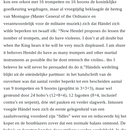
kon een orkest met 16 trompetten en 16 hoorns de koninklijke
goedkeuring wegdragen, maar al vroegtijdig beklaagde de hertog
van Montague (Master General of the Ordnance en
verantwoordelijk voor de militaire muziek) zich dat Händel zich
wilde beperken tot twaalf elk: “Now Hendel proposes do lessen the
nomber of trompets, and do have violeens.
I don’t at all doubt but
when the King hears it he will be very much displeased. I am shure
it behoves Hendel do have as many trumpets and other martial
instruments as possible tho he dont retrench the violins.. tho I
beleeve he will never be persuaded do do
it.”
Händels
weifeling
blijkt uit de uiteindelijke partituur: in het handschrift van de
ouverture was dat aantal verder beperkt tot een bescheiden aantal
van 9 trompetten en 9 hoorns (gesplitst in 3+3+3), maar wel
gesteund door 24 hobo’s (12+8+4), 12 fagotten (8+4, inclusief
contra’s en serpent), drie stel pauken en verder slagwerk. Intussen
voegde Händel toen zich de eerste gelegenheid van een
zaaluitvoering voordeed zijn “fidles” weer toe en reduceerde hij het
koper en de houtblazers zover dat een normale balans ontstond. De