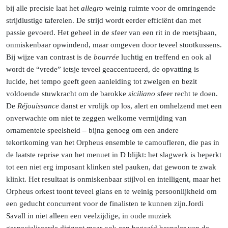
bij alle precisie laat het
allegro
weinig ruimte voor de omringende
strijdlustige taferelen. De strijd wordt eerder efficiënt dan met
passie gevoerd. Het geheel in de sfeer van een rit in de roetsjbaan,
onmiskenbaar opwindend, maar omgeven door teveel stootkussens.
Bij wijze van contrast is de
bourrée
luchtig en treffend en ook al
wordt de “vrede” ietsje teveel geaccentueerd, de opvatting is
lucide, het tempo geeft geen aanleiding tot zwelgen en bezit
voldoende stuwkracht om de barokke
siciliano
sfeer recht te doen.
De
Réjouissance
danst er vrolijk op los, alert en omhelzend met een
onverwachte om niet te zeggen welkome vermijding van
ornamentele speelsheid – bijna genoeg om een andere
tekortkoming van het Orpheus ensemble te camoufleren, die pas in
de laatste reprise van het menuet in D blijkt: het slagwerk is beperkt
tot een niet erg imposant klinken stel pauken, dat gewoon te zwak
klinkt. Het resultaat is onmiskenbaar stijlvol en intelligent, maar het
Orpheus orkest toont teveel glans en te weinig persoonlijkheid om
een geducht concurrent voor de finalisten te kunnen
zijn.
Jordi
Savall in niet alleen een veelzijdige, in oude muziek