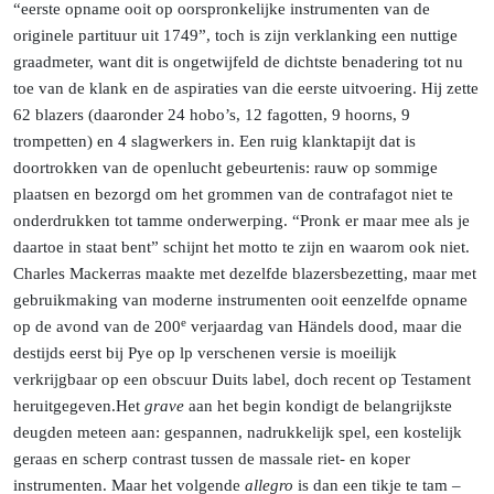
“eerste opname ooit op oorspronkelijke instrumenten van de
originele partituur uit 1749”, toch is zijn verklanking een nuttige
graadmeter, want dit is ongetwijfeld de dichtste benadering tot nu
toe van de klank en de aspiraties van die eerste uitvoering. Hij zette
62 blazers (daaronder 24 hobo’s, 12 fagotten, 9 hoorns, 9
trompetten) en 4 slagwerkers in. Een ruig klanktapijt dat is
doortrokken van de openlucht gebeurtenis: rauw op sommige
plaatsen en bezorgd om het grommen van de contrafagot niet te
onderdrukken tot tamme onderwerping. “Pronk er maar mee als je
daartoe in staat bent” schijnt het motto te zijn en waarom ook niet.
Charles Mackerras maakte met dezelfde blazersbezetting, maar met
gebruikmaking van moderne instrumenten ooit eenzelfde opname
e
op de avond van de 200
verjaardag van Händels dood, maar die
destijds eerst bij Pye op lp verschenen versie is moeilijk
verkrijgbaar op een obscuur Duits label, doch recent op Testament
heruitgegeven.
Het
grave
aan het begin kondigt de belangrijkste
deugden meteen aan: gespannen, nadrukkelijk spel, een kostelijk
geraas en scherp contrast tussen de massale riet- en koper
instrumenten. Maar het volgende
allegro
is dan een tikje te tam –