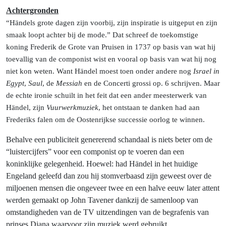
Achtergronden
“Händels grote dagen zijn voorbij, zijn inspiratie is uitgeput en zijn
smaak loopt achter bij de mode.” Dat schreef de toekomstige
koning Frederik de Grote van Pruisen in 1737 op basis van wat hij
toevallig van de componist wist en vooral op basis van wat hij nog
niet kon weten. Want Händel moest toen onder andere nog
Israel in
Egypt
,
Saul
, de
Messiah
en de Concerti grossi op. 6 schrijven. Maar
de echte ironie schuilt in het feit dat een ander meesterwerk van
Händel, zijn
Vuurwerkmuziek
, het ontstaan te danken had aan
Frederiks falen om de Oostenrijkse successie oorlog te winnen.
Behalve een publiciteit genererend schandaal is niets beter om de
“luistercijfers” voor een componist op te voeren dan een
koninklijke gelegenheid. Hoewel: had Händel in het huidige
Engeland geleefd dan zou hij stomverbaasd zijn geweest over de
miljoenen mensen die ongeveer twee en een halve eeuw later attent
werden gemaakt op John Tavener dankzij de samenloop van
omstandigheden van de TV uitzendingen van de begrafenis van
prinses Diana waarvoor zijn muziek werd gebruikt.