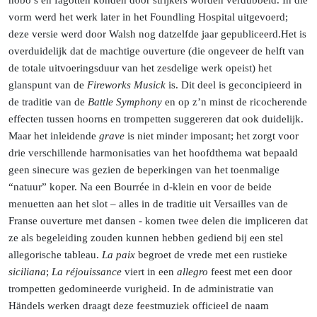
hobo’s en fagotten konden door strijkers worden verdubbeld. In die
vorm werd het werk later in het Foundling Hospital uitgevoerd;
deze versie werd door Walsh nog datzelfde jaar
gepubliceerd.
Het
is
overduidelijk dat de machtige ouverture (die ongeveer de helft van
de totale uitvoeringsduur van het zesdelige werk opeist) het
glanspunt van de
Fireworks Musick
is. Dit deel is geconcipieerd in
de traditie van de
Battle Symphony
en op z’n minst de ricocherende
effecten tussen hoorns en trompetten suggereren dat ook duidelijk.
Maar het inleidende
grave
is niet minder imposant; het zorgt voor
drie verschillende harmonisaties van het hoofdthema wat bepaald
geen sinecure was gezien de beperkingen van het toenmalige
“natuur” koper. Na een Bourrée in d-klein en voor de beide
menuetten aan het slot – alles in de traditie uit Versailles van de
Franse ouverture met dansen - komen twee delen die impliceren dat
ze als begeleiding zouden kunnen hebben gediend bij een stel
allegorische tableau.
La paix
begroet de vrede met een rustieke
siciliana
;
La réjouissance
viert in een
allegro
feest met een door
trompetten gedomineerde vurigheid.
In de administratie van
Händels werken draagt deze feestmuziek officieel de naam