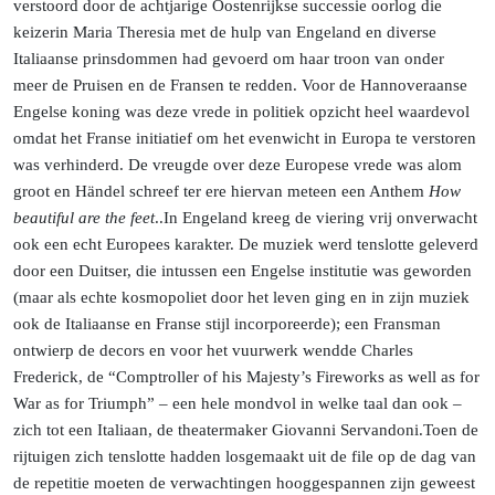
verstoord door de achtjarige Oostenrijkse successie oorlog die
keizerin Maria Theresia met de hulp van Engeland en diverse
Italiaanse prinsdommen had gevoerd om haar troon van onder
meer de Pruisen en de Fransen te redden. Voor de Hannoveraanse
Engelse koning was deze vrede in politiek opzicht heel waardevol
omdat het Franse initiatief om het evenwicht in Europa te verstoren
was verhinderd. De vreugde over deze Europese vrede was alom
groot en Händel schreef ter ere hiervan meteen een Anthem
How
beautiful are the
feet
..
In
Engeland kreeg de viering vrij onverwacht
ook een echt Europees karakter. De muziek werd tenslotte geleverd
door een Duitser, die intussen een Engelse institutie was geworden
(maar als echte kosmopoliet door het leven ging en in zijn muziek
ook de Italiaanse en Franse stijl incorporeerde); een Fransman
ontwierp de decors en voor het vuurwerk wendde Charles
Frederick, de “Comptroller of his Majesty’s Fireworks as well as for
War as for Triumph” – een hele mondvol in welke taal dan ook –
zich tot een Italiaan, de theatermaker Giovanni
Servandoni.
Toen
de
rijtuigen zich tenslotte hadden losgemaakt uit de file op de dag van
de repetitie moeten de verwachtingen hooggespannen zijn geweest