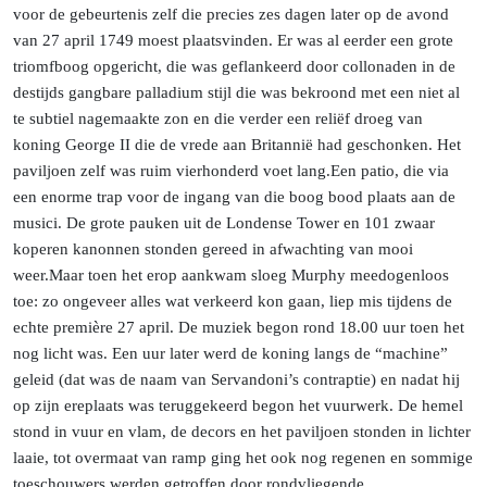
voor de gebeurtenis zelf die precies zes dagen later op de avond
van 27 april 1749 moest plaatsvinden. Er was al eerder een grote
triomfboog opgericht, die was geflankeerd door collonaden in de
destijds gangbare palladium stijl die was bekroond met een niet al
te subtiel nagemaakte zon en die verder een reliëf droeg van
koning George II die de vrede aan Britannië had geschonken. Het
paviljoen zelf was ruim vierhonderd voet
lang.
Een
patio, die via
een enorme trap voor de ingang van die boog bood plaats aan de
musici. De grote pauken uit de Londense Tower en 101 zwaar
koperen kanonnen stonden gereed in afwachting van mooi
weer.
Maar
toen het erop aankwam sloeg Murphy meedogenloos
toe: zo ongeveer alles wat verkeerd kon gaan, liep mis tijdens de
echte première 27 april. De muziek begon rond 18.00 uur toen het
nog licht was. Een uur later werd de koning langs de “machine”
geleid (dat was de naam van Servandoni’s contraptie) en nadat hij
op zijn ereplaats was teruggekeerd begon het vuurwerk.
De hemel
stond in vuur en vlam, de decors en het paviljoen stonden in lichter
laaie, tot overmaat van ramp ging het ook nog regenen en sommige
toeschouwers werden getroffen door rondvliegende