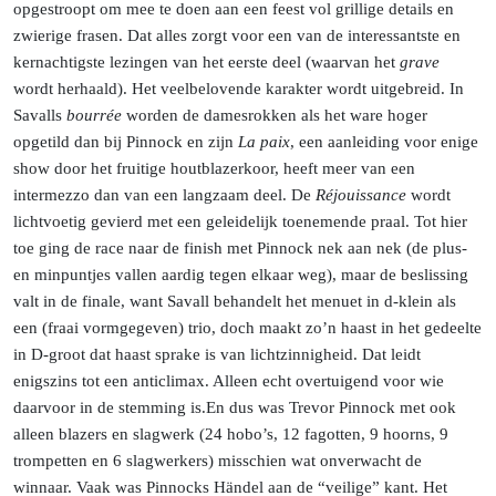
opgestroopt om mee te doen aan een feest vol grillige details en
zwierige frasen. Dat alles zorgt voor een van de interessantste en
kernachtigste lezingen van het eerste deel (waarvan het
grave
wordt herhaald). Het veelbelovende karakter wordt uitgebreid. In
Savalls
bourrée
worden de damesrokken als het ware hoger
opgetild dan bij Pinnock en zijn
La paix
, een aanleiding voor enige
show door het fruitige houtblazerkoor, heeft meer van een
intermezzo dan van een langzaam deel. De
Réjouissance
wordt
lichtvoetig gevierd met een geleidelijk toenemende praal. Tot hier
toe ging de race naar de finish met Pinnock nek aan nek (de plus-
en minpuntjes vallen aardig tegen elkaar weg), maar de beslissing
valt in de finale, want Savall behandelt het menuet in d-klein als
een (fraai vormgegeven) trio, doch maakt zo’n haast in het gedeelte
in D-groot dat haast sprake is van lichtzinnigheid. Dat leidt
enigszins tot een anticlimax. Alleen echt overtuigend voor wie
daarvoor in de stemming
is.
En
dus was Trevor Pinnock met ook
alleen blazers en slagwerk (24 hobo’s, 12 fagotten, 9 hoorns, 9
trompetten en 6 slagwerkers) misschien wat onverwacht de
winnaar. Vaak was Pinnocks Händel aan de “veilige” kant. Het