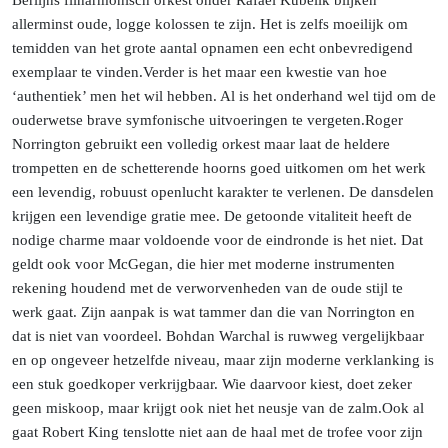
Berlijns filharmonisch orkest onder Rafael Kubelik blijken
allerminst oude, logge kolossen te zijn. Het is zelfs moeilijk om
temidden van het grote aantal opnamen een echt onbevredigend
exemplaar te
vinden.
Verder
is het maar een kwestie van hoe
‘authentiek’ men het wil hebben. Al is het onderhand wel tijd om de
ouderwetse brave symfonische uitvoeringen te
vergeten.
Roger
Norrington gebruikt een volledig orkest maar laat de heldere
trompetten en de schetterende hoorns goed uitkomen om het werk
een levendig, robuust openlucht karakter te verlenen. De dansdelen
krijgen een levendige gratie mee. De getoonde vitaliteit heeft de
nodige charme maar voldoende voor de eindronde is het niet. Dat
geldt ook voor McGegan, die hier met moderne instrumenten
rekening houdend met de verworvenheden van de oude stijl te
werk gaat. Zijn aanpak is wat tammer dan die van Norrington en
dat is niet van voordeel. Bohdan Warchal is ruwweg vergelijkbaar
en op ongeveer hetzelfde niveau, maar zijn moderne verklanking is
een stuk goedkoper verkrijgbaar. Wie daarvoor kiest, doet zeker
geen miskoop, maar krijgt ook niet het neusje van de
zalm.
Ook
al
gaat Robert King tenslotte niet aan de haal met de trofee voor zijn