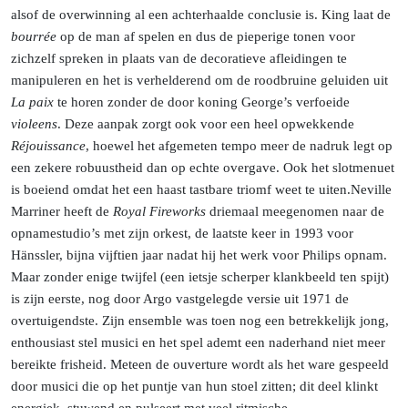
alsof de overwinning al een achterhaalde conclusie is. King laat de
bourrée
op de man af spelen en dus de pieperige tonen voor
zichzelf spreken in plaats van de decoratieve afleidingen te
manipuleren en het is verhelderend om de roodbruine geluiden uit
La paix
te horen zonder de door koning George’s verfoeide
violeens
. Deze aanpak zorgt ook voor een heel opwekkende
Réjouissance
, hoewel het afgemeten tempo meer de nadruk legt op
een zekere robuustheid dan op echte overgave. Ook het slotmenuet
is boeiend omdat het een haast tastbare triomf weet te
uiten.
Neville
Marriner heeft de
Royal Fireworks
driemaal meegenomen naar de
opnamestudio’s met zijn orkest, de laatste keer in 1993 voor
Hänssler, bijna vijftien jaar nadat hij het werk voor Philips opnam.
Maar zonder enige twijfel (een ietsje scherper klankbeeld ten spijt)
is zijn eerste, nog door Argo vastgelegde versie uit 1971 de
overtuigendste. Zijn ensemble was toen nog een betrekkelijk jong,
enthousiast stel musici en het spel ademt een naderhand niet meer
bereikte frisheid. Meteen de ouverture wordt als het ware gespeeld
door musici die op het puntje van hun stoel zitten; dit deel klinkt