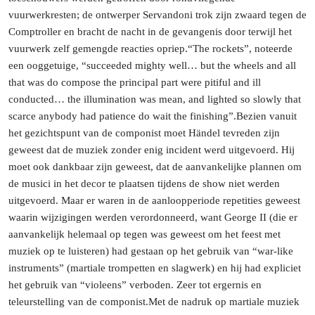
vuurwerkresten; de ontwerper Servandoni trok zijn zwaard tegen de
Comptroller en bracht de nacht in de gevangenis door terwijl het
vuurwerk zelf gemengde reacties
opriep.
“The
rockets”, noteerde
een ooggetuige, “succeeded mighty well… but the wheels and all
that was do compose the principal part were pitiful and ill
conducted… the illumination was mean, and lighted so slowly that
scarce anybody had patience do wait the
finishing”.
Bezien
vanuit
het gezichtspunt van de componist moet Händel tevreden zijn
geweest dat de muziek zonder enig incident werd uitgevoerd. Hij
moet ook dankbaar zijn geweest, dat de aanvankelijke plannen om
de musici in het decor te plaatsen tijdens de show niet werden
uitgevoerd. Maar er waren in de aanloopperiode repetities geweest
waarin wijzigingen werden verordonneerd, want George II (die er
aanvankelijk helemaal op tegen was geweest om het feest met
muziek op te luisteren) had gestaan op het gebruik van “war-like
instruments” (martiale trompetten en slagwerk) en hij had expliciet
het gebruik van “violeens” verboden. Zeer tot ergernis en
teleurstelling van de
componist.
Met
de nadruk op martiale muziek