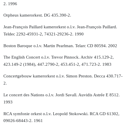
2. 1996
Orpheus kamerorkest.
DG 435.390-2.
Jean-François Paillard kamerorkest o.l.v. Jean-François Paillard.
Teldec 2292-45931-2, 74321-29236-2. 1990
Boston Baroque o.l.v. Martin Pearlman. Telarc CD 80594. 2002
The English Concert o.l.v. Trevor Pinnock.
Archiv 415.129-2,
423.149-2 (1984), 447.2790-2, 453.451-2, 471.723-2. 1983
Concertgebouw kamerorkest o.l.v. Simon Preston.
Decca 430.717-
2.
Le concert des Nations o.l.v. Jordi Savall. Auvidis Astrée E 8512.
1993
RCA symfonie orkest o.l.v. Leopold Stokowski. RCA GD 61302,
09026-68443-2. 1961