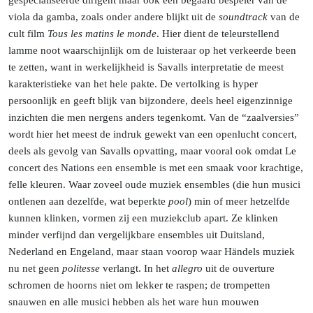
gespecialiseerde dirigent maar ook een begaafd bespeler van de
viola da gamba, zoals onder andere blijkt uit de
soundtrack
van de
cult film
Tous les matins le monde
. Hier dient de teleurstellend
lamme noot waarschijnlijk om de luisteraar op het verkeerde been
te zetten, want in werkelijkheid is Savalls interpretatie de meest
karakteristieke van het hele pakte. De vertolking is hyper
persoonlijk en geeft blijk van bijzondere, deels heel eigenzinnige
inzichten die men nergens anders tegenkomt. Van de “zaalversies”
wordt hier het meest de indruk gewekt van een openlucht concert,
deels als gevolg van Savalls opvatting, maar vooral ook omdat Le
concert des Nations een ensemble is met een smaak voor krachtige,
felle kleuren. Waar zoveel oude muziek ensembles (die hun musici
ontlenen aan dezelfde, wat beperkte
pool
) min of meer hetzelfde
kunnen klinken, vormen zij een muziekclub apart. Ze klinken
minder verfijnd dan vergelijkbare ensembles uit Duitsland,
Nederland en Engeland, maar staan voorop waar Händels muziek
nu net geen
politesse
verlangt. In het
allegro
uit de ouverture
schromen de hoorns niet om lekker te raspen; de trompetten
snauwen en alle musici hebben als het ware hun mouwen