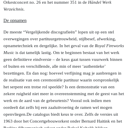
Orkestconcert no. 26 en het nummer 351 in de
Händel Werk
Verzeichnis
.
De opnamen
De meeste “Vergelijkende discografieën” lopen uit op een stel
overwegingen over partituurgetrouwheid, stijlbesef, afwerking,
opnametechniek en dergelijke. In het geval van de
Royal Fireworks
Music
is dat tamelijk lastig. Om te beginnen bestaat van het werk
geen definitieve eindversie – de keus gaat tussen vuurwerk binnen
of buiten en verschillende, alle min of meer ‘authentieke’
bezettingen.
En dan nog: hoeveel verfijning mag je aanbrengen in
de realisatie van een ceremoniële partituur waarin oorspronkelijk
het serpent een trotse rol speelde? Is een demonstratie van een
zekere ruigheid niet meer in overeenstemming met de geest van het
werk en de aard van de gebeurtenis? Vooral ook indien men
oordeelt dat zelfs bij een zaaluitvoering de ramen wel mogen
openvliegen.
De
catalogus biedt keus te over. Zelfs de versies uit
1963 door het Concertgebouworkest onder Bernard Haitink en het