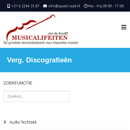
+31 6 2244 35 87
info@quad-raad.nl
Ma - Vrij 09:00 - 17:00
Verg. Discografieën
ZOEKFUNCTIE
Zoeken
Audio Techniek