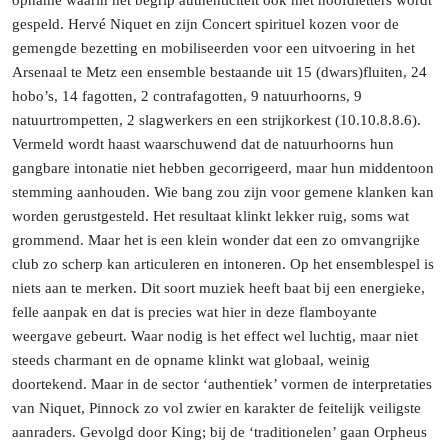
opname waarin het begrip authenticiteit ook met hoofdletters wordt
gespeld. Hervé Niquet en zijn Concert spirituel kozen voor de
gemengde bezetting en mobiliseerden voor een uitvoering in het
Arsenaal te Metz een ensemble bestaande uit 15 (dwars)fluiten, 24
hobo’s, 14 fagotten, 2 contrafagotten, 9 natuurhoorns, 9
natuurtrompetten, 2 slagwerkers en een strijkorkest (10.10.8.8.6).
Vermeld wordt haast waarschuwend dat de natuurhoorns hun
gangbare intonatie niet hebben gecorrigeerd, maar hun middentoon
stemming aanhouden. Wie bang zou zijn voor gemene klanken kan
worden gerustgesteld. Het resultaat klinkt lekker ruig, soms wat
grommend. Maar het is een klein wonder dat een zo omvangrijke
club zo scherp kan articuleren en intoneren. Op het ensemblespel is
niets aan te merken. Dit soort muziek heeft baat bij een energieke,
felle aanpak en dat is precies wat hier in deze flamboyante
weergave gebeurt. Waar nodig is het effect wel luchtig, maar niet
steeds charmant en de opname klinkt wat globaal, weinig
doortekend. Maar in de sector ‘authentiek’ vormen de interpretaties
van Niquet, Pinnock zo vol zwier en karakter de feitelijk veiligste
aanraders. Gevolgd door King; bij de ‘traditionelen’ gaan Orpheus