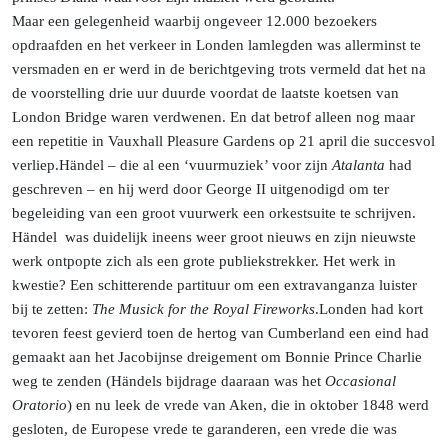
Maar een gelegenheid waarbij ongeveer 12.000 bezoekers
opdraafden en het verkeer in Londen lamlegden was allerminst te
versmaden en er werd in de berichtgeving trots vermeld dat het na
de voorstelling drie uur duurde voordat de laatste koetsen van
London Bridge waren verdwenen. En dat betrof alleen nog maar
een repetitie in Vauxhall Pleasure Gardens op 21 april die succesvol
verliep.
Händel
– die al een ‘vuurmuziek’ voor zijn
Atalanta
had
geschreven – en hij werd door George II uitgenodigd om ter
begeleiding van een groot vuurwerk een orkestsuite te schrijven.
Händel
was duidelijk ineens weer groot nieuws en zijn nieuwste
werk ontpopte zich als een grote publiekstrekker. Het werk in
kwestie? Een schitterende partituur om een extravanganza luister
bij te zetten:
The Musick for the Royal
Fireworks
.
Londen
had kort
tevoren feest gevierd toen de hertog van Cumberland een eind had
gemaakt aan het Jacobijnse dreigement om Bonnie Prince Charlie
weg te zenden (Händels bijdrage daaraan was het
Occasional
Oratorio
) en nu leek de vrede van Aken, die in oktober 1848 werd
gesloten, de Europese vrede te garanderen, een vrede die was