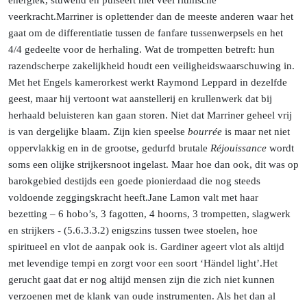
energiek, stuwend en pulseert met veel ritmische
veerkracht.
Marriner
is oplettender dan de meeste anderen waar het
gaat om de differentiatie tussen de fanfare tussenwerpsels en het
4/4 gedeelte voor de herhaling. Wat de trompetten betreft: hun
razendscherpe zakelijkheid houdt een veiligheidswaarschuwing in.
Met het Engels kamerorkest werkt Raymond Leppard in dezelfde
geest, maar hij vertoont wat aanstellerij en krullenwerk dat bij
herhaald beluisteren kan gaan storen. Niet dat Marriner geheel vrij
is van dergelijke blaam. Zijn kien speelse
bourrée
is maar net niet
oppervlakkig en in de grootse, gedurfd brutale
Réjouissance
wordt
soms een olijke strijkersnoot ingelast. Maar hoe dan ook, dit was op
barokgebied destijds een goede pionierdaad die nog steeds
voldoende zeggingskracht
heeft.
Jane
Lamon valt met haar
bezetting – 6 hobo’s, 3 fagotten, 4 hoorns, 3 trompetten, slagwerk
en strijkers - (5.6.3.3.2) enigszins tussen twee stoelen, hoe
spiritueel en vlot de aanpak ook is. Gardiner ageert vlot als altijd
met levendige tempi en zorgt voor een soort ‘Händel
light’.
Het
gerucht gaat dat er nog altijd mensen zijn die zich niet kunnen
verzoenen met de klank van oude instrumenten. Als het dan al