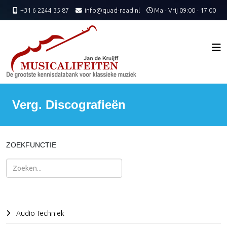
+31 6 2244 35 87
info@quad-raad.nl
Ma - Vrij 09:00 - 17:00
Verg. Discografieën
ZOEKFUNCTIE
Zoeken
Audio Techniek