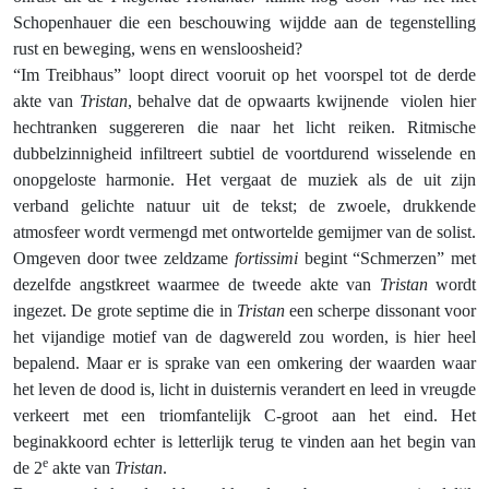
Schopenhauer die een beschouwing wijdde aan de tegenstelling
rust en beweging, wens en wensloosheid?
“Im Treibhaus” loopt direct vooruit op het voorspel tot de derde
akte van
Tristan
, behalve dat de opwaarts kwijnende
violen hier
hechtranken suggereren die naar het licht reiken. Ritmische
dubbelzinnigheid infiltreert subtiel de voortdurend wisselende en
onopgeloste harmonie. Het vergaat de muziek als de uit zijn
verband gelichte natuur uit de tekst; de zwoele, drukkende
atmosfeer wordt vermengd met ontwortelde gemijmer van de solist.
Omgeven door twee zeldzame
fortissimi
begint “Schmerzen” met
dezelfde angstkreet waarmee de tweede akte van
Tristan
wordt
ingezet. De grote septime die in
Tristan
een scherpe dissonant voor
het vijandige motief van de dagwereld zou worden, is hier heel
bepalend. Maar er is sprake van een omkering der waarden waar
het leven de dood is, licht in duisternis verandert en leed in vreugde
verkeert met een triomfantelijk C-groot aan het eind. Het
beginakkoord echter is letterlijk terug te vinden aan het begin van
e
de 2
akte van
Tristan
.