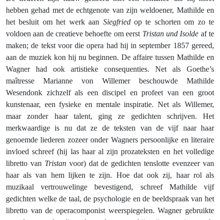
hebben gehad met de echtgenote van zijn weldoener, Mathilde en
het besluit om het werk aan
Siegfried
op te schorten om zo te
voldoen aan de creatieve behoefte om eerst
Tristan und Isolde
af
te
maken; de tekst voor die opera had hij in september 1857 gereed,
aan de muziek kon hij nu beginnen. De affaire tussen Mathilde en
Wagner had ook artistieke consequenties. Net als Goethe’s
maîtresse Marianne von Willemer beschouwde Mathilde
Wesendonk zichzelf als een discipel en profeet van een groot
kunstenaar, een fysieke en mentale inspiratie. Net als Willemer,
maar zonder haar talent, ging ze gedichten schrijven. Het
merkwaardige is nu dat ze de teksten van de vijf naar haar
genoemde liederen zozeer onder Wagners persoonlijke en literaire
invloed schreef (hij las haar al zijn prozateksten en het volledige
libretto van
Tristan
voor) dat de gedichten tenslotte evenzeer van
haar als van hem lijken te zijn. Hoe dat ook zij, haar rol als
muzikaal vertrouwelinge bevestigend, schreef Mathilde vijf
gedichten welke de taal, de psychologie en de beeldspraak van het
libretto van de operacomponist weerspiegelen. Wagner gebruikte