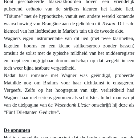
Bont geschakeerde blazerakkoorden boven een vriendelijk
pulserend
ostinato
van de strijkers kleuren het laatste lied,
“Träume” met de hypnotische, vanuit een andere wereld komende
waarschuwing van Brangäne aan de geliefden uit
Tristan
. Dit is de
kiemcel van het liefdesduet in Marke’s tuin uit de tweede akte.
Wagners eigen instrumentatie van dit lied (met twee klarinetten,
fagotten, hoorns en een kleine strijkersgroep zonder bassen)
omsluit de solist met de typische mildheid van het middenregister
en roept een ongrijpbaar droomlandschap op dat wegebt in een
toch weer bijna tastbare vergetelheid.
Nadat haar romance met Wagner was geëindigd, probeerde
Mathilde nog om Brahms voor haar dichtkunst te engageren.
Vergeefs. Zelfs op het hoogtepunt van zijn verliefdheid had
Wagner haar niet serieus genomen als schrijfster. In het manuscript
van de titelpagina van de
Wesendonk Lieder
omschrijft hij deze als
“Fünf Dilettanten-Gedichte”.
De opnamen
Het is nauwelijks een verrassing dat de beste vertolkers van de