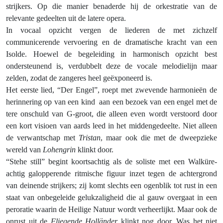
strijkers. Op die manier benaderde hij de orkestratie van de
relevante gedeelten uit de latere opera.
In vocaal opzicht vergen de liederen de met zichzelf
communicerende vervoering en de dramatische kracht van een
Isolde. Hoewel de begeleiding in harmonisch opzicht best
ondersteunend is, verdubbelt deze de vocale melodielijn maar
zelden, zodat de zangeres heel geëxponeerd is.
Het eerste lied, “Der Engel”, roept met zwevende harmonieën de
herinnering op van een kind
aan een bezoek van een engel met de
tere onschuld van G-groot, die alleen even wordt verstoord door
een kort visioen van aards leed in het middengedeelte. Niet alleen
de verwantschap met
Tristan
, maar ook die met de dweepzieke
wereld van
Lohengrin
klinkt door.
“Stehe still” begint koortsachtig als de soliste met een Walküre-
achtig galopperende ritmische figuur inzet tegen de achtergrond
van deinende strijkers; zij komt slechts een ogenblik tot rust in een
staat van onbegeleide gelukzaligheid die al gauw overgaat in een
peroratie waarin de Heilige Natuur wordt verheerlijkt. Maar ook de
onrust uit de
Fliegende Holländer
klinkt nog door. Was het niet