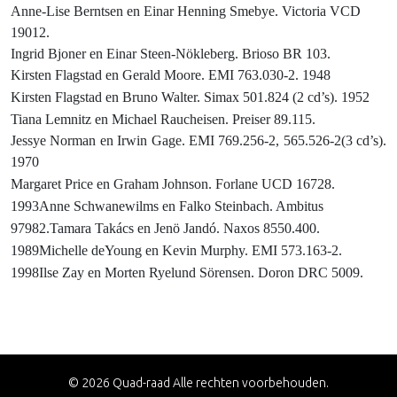
Anne-Lise Berntsen en Einar Henning Smebye. Victoria VCD
19012.
Ingrid Bjoner en Einar Steen-Nökleberg. Brioso BR 103.
Kirsten Flagstad en Gerald Moore. EMI 763.030-2. 1948
Kirsten Flagstad en Bruno Walter.
Simax 501.824 (2 cd’s). 1952
Tiana Lemnitz en Michael Raucheisen.
Preiser 89.115.
Jessye Norman en Irwin Gage. EMI 769.256-2, 565.526-2(3 cd’s).
1970
Ma
rgaret Price en Graham Johnson. Forlane UCD 16728.
1993
Anne Schwanewilms en Falko Steinbach.
Ambitus
97982.
Tamara Takács en Jenö Jandó. Naxos 8550.400.
1989
Michelle deYoung en Kevin Murphy. EMI 573.163-2.
1998
Ilse Zay en Morten Ryelund Sörensen.
Doron DRC 5009.
© 2026 Quad-raad Alle rechten voorbehouden.