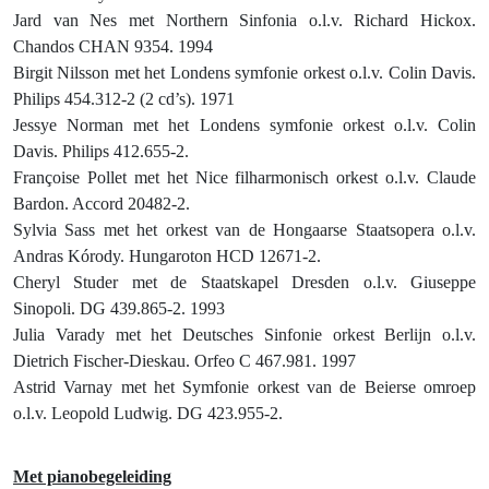
Jard van Nes met Northern Sinfonia o.l.v. Richard Hickox.
Chandos CHAN 9354. 1994
Birgit Nilsson met het Londens symfonie orkest o.l.v. Colin Davis.
Philips 454.312-2 (2 cd’s). 1971
Jessye Norman met het Londens symfonie orkest o.l.v. Colin
Davis. Philips 412.655-2.
Françoise Pollet met het Nice filharmonisch orkest o.l.v. Claude
Bardon. Accord 20482-2.
Sylvia Sass met het orkest van de Hongaarse Staatsopera o.l.v.
Andras Kórody. Hungaroton HCD 12671-2.
Cheryl Studer met de Staatskapel Dresden o.l.v. Giuseppe
Sinopoli. DG 439.865-2. 1993
Julia Varady met het Deutsches Sinfonie orkest Berlijn o.l.v.
Dietrich Fischer-Dieskau. Orfeo C 467.981. 1997
Astrid Varnay met het Symfonie orkest van de Beierse omroep
o.l.v. Leopold Ludwig. DG 423.955-2.
Met pianobegeleiding