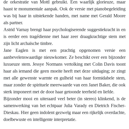
de orkestratie van Mottl gebruikt. Een waarlijk glorieuze, maar
haast te monumentale aanpak. Ook de versie met pianobegeleiding
was bij haar in uitstekende handen, met name met Gerald Moore
als partner.
Astrid Varnay brengt haar psychologiserende suggestiekracht in en
is eerder een tragédienne met haar zeer draagkrachtige stem met
zijn licht archaïsche timbre.
Jane Eaglen is met een prachtig opgenomen versie een
aanbevelenswaardige nieuwkomer. Ze beschikt over een bijzonder
luxueuze stem. Jessye Normans vertolking met Colin Davis toont
haar als iemand die geen moeite heeft met deze uitdaging; ze zingt
met alle gewenste warmte en gulheid van haar formidabele stem,
maar zonder de spirituele meerwaarde van een Janet Baker, die ook
sterk imponeert met de door haar getoonde teerheid en liefde.
Bijzonder mooi en uiteraard veel beter (in stereo) klinkend, is de
samenwerking van het echtpaar Julia Varady en Dietrich Fischer-
Dieskau. Hier geen indolent gezwelg maar een rijkelijk overdachte,
doelbewuste en intelligente interpretatie.