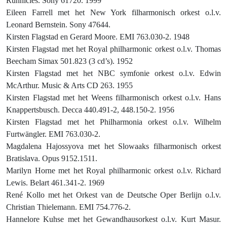
Runnicles. Sony 61720. 1999
Eileen Farrell met het New York filharmonisch orkest o.l.v.
Leonard Bernstein. Sony 47644.
Kirsten Flagstad en Gerard Moore. EMI 763.030-2. 1948
Kirsten Flagstad met het Royal philharmonic orkest o.l.v. Thomas
Beecham Simax 501.823 (3 cd’s). 1952
Kirsten Flagstad met het NBC symfonie orkest o.l.v. Edwin
McArthur.
Music & Arts CD 263.
1955
Kirsten Flagstad met het Weens filharmonisch orkest o.l.v. Hans
Knappertsbusch. Decca 440.491-2, 448.150-2. 1956
Kirsten Flagstad met het Philharmonia orkest o.l.v. Wilhelm
Furtwängler. EMI 763.030-2.
Magdalena Hajossyova met het Slowaaks filharmonisch orkest
Bratislava. Opus 9152.1511.
Marilyn Horne met het Royal philharmonic orkest o.l.v. Richard
Lewis. Belart 461.341-2. 1969
René Kollo met het Orkest van de Deutsche Oper Berlijn o.l.v.
Christian Thielemann. EMI 754.776-2.
Hannelore Kuhse met het Gewandhausorkest o.l.v. Kurt Masur.