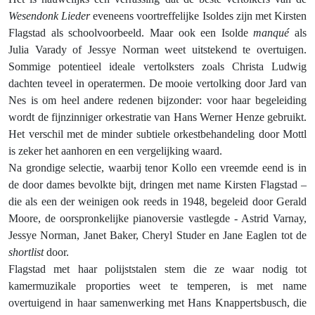
Wesendonk Lieder
eveneens voortreffelijke Isoldes zijn met Kirsten
Flagstad als schoolvoorbeeld. Maar ook een Isolde
manqué
als
Julia Varady of Jessye Norman weet uitstekend te overtuigen.
Sommige potentieel ideale vertolksters zoals Christa Ludwig
dachten teveel in operatermen. De mooie vertolking door Jard van
Nes is om heel andere redenen bijzonder: voor haar begeleiding
wordt de fijnzinniger orkestratie van Hans Werner Henze gebruikt.
Het verschil met de minder subtiele orkestbehandeling door Mottl
is zeker het aanhoren en een vergelijking waard.
Na grondige selectie, waarbij tenor Kollo een vreemde eend is in
de door dames bevolkte bijt, dringen met name Kirsten Flagstad –
die als een der weinigen ook reeds in 1948, begeleid door Gerald
Moore, de oorspronkelijke pianoversie vastlegde - Astrid Varnay,
Jessye Norman, Janet Baker, Cheryl Studer en Jane Eaglen tot de
shortlist
door.
Flagstad met haar polijststalen stem die ze waar nodig tot
kamermuzikale proporties weet te temperen, is met name
overtuigend in haar samenwerking met Hans Knappertsbusch, die