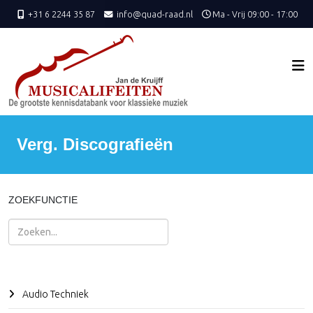
+31 6 2244 35 87
info@quad-raad.nl
Ma - Vrij 09:00 - 17:00
Verg. Discografieën
ZOEKFUNCTIE
Zoeken
Audio Techniek