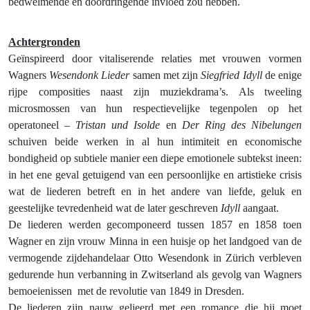
bedwelmende en doordringende invloed zou hebben.
Achtergronden
Geïnspireerd door vitaliserende relaties met vrouwen vormen
Wagners
Wesendonk Lieder
samen met zijn
Siegfried Idyll
de enige
rijpe composities naast zijn muziekdrama’s. Als tweeling
microsmossen van hun respectievelijke tegenpolen op het
operatoneel –
Tristan und Isolde
en
Der Ring des Nibelungen
schuiven beide werken in al hun intimiteit en economische
bondigheid op subtiele manier een diepe emotionele subtekst ineen:
in het ene geval getuigend van een persoonlijke en artistieke crisis
wat de liederen betreft en in het andere van liefde, geluk en
geestelijke tevredenheid wat de later geschreven
Idyll
aangaat.
De liederen werden gecomponeerd tussen 1857 en 1858 toen
Wagner en zijn vrouw Minna in een huisje op het landgoed van de
vermogende zijdehandelaar Otto Wesendonk in Zürich verbleven
gedurende hun verbanning in Zwitserland als gevolg van Wagners
bemoeienissen
met de revolutie van 1849 in Dresden.
De liederen zijn nauw gelieerd met een romance die hij moet