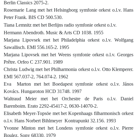
Berlin Classics 2075-2.
Rosemarie Lang met het Helsingborg symfonie orkest o.l.v. Hans
Peter Frank. BIS CD 500.530.
Tiana Lemnitz met het Berlijns radio symfonie orkest o.l.v.
Hermann Abendroth.
Music & Arts CD 1038. 1955
Marjana Lipovsek met het Philadelphia orkest o.l.v. Wolfgang
Sawallisch. EMI 556.165-2. 1995
Marjana Lipovsek met het Weens symfonie orkest o.l.v. Georges
Prêtre. Orfeo C 237.901. 1989
Christa Ludwig met het Philharmonia orkest o.l.v. Otto Klemperer.
EMI 567.037-2, 764.074-2. 1962
Eva
Marton met het Boedapest symfonie orkest o.l.v. János
Kovács. Hungaroton HCD 31748. 1997
Waltraud Meier met het Orchestre de Paris o.l.v. Daniel
Barenboim. Erato 2292-45417-2, 0630-14070-2.
Elisabeth Meyer-Topsöe met het Kopenhaags filharmonisch orkest
o.l.v. Hans Norbert Bihlmeyer
Kontrapunkt 32.156. 1993
Yvonne Minton met het Londens symfonie orkest o.l.v. Pierre
Boulez. Sony 68330. 1979