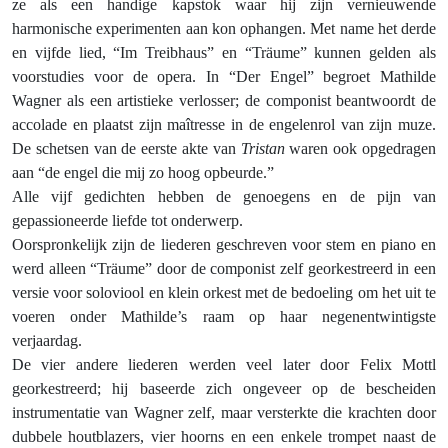
ze als een handige kapstok waar hij zijn vernieuwende
harmonische experimenten aan kon ophangen. Met name het derde
en vijfde lied, “Im Treibhaus” en “Träume” kunnen gelden als
voorstudies voor de opera. In “Der Engel” begroet Mathilde
Wagner als een artistieke verlosser; de componist beantwoordt de
accolade en plaatst zijn maîtresse in de engelenrol van zijn muze.
De schetsen van de eerste akte van
Tristan
waren ook opgedragen
aan “de engel die mij zo hoog opbeurde.”
Alle vijf gedichten hebben de genoegens en de pijn van
gepassioneerde liefde tot onderwerp.
Oorspronkelijk zijn de liederen geschreven voor stem en piano en
werd alleen “Träume” door de componist zelf georkestreerd in een
versie voor soloviool en klein orkest met de bedoeling om het uit te
voeren onder Mathilde’s raam op haar negenentwintigste
verjaardag.
De vier andere liederen werden veel later door Felix Mottl
georkestreerd; hij baseerde zich ongeveer op de bescheiden
instrumentatie van Wagner zelf, maar versterkte die krachten door
dubbele houtblazers, vier hoorns en een enkele trompet naast de