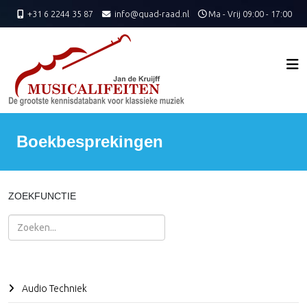
+31 6 2244 35 87
info@quad-raad.nl
Ma - Vrij 09:00 - 17:00
Boekbesprekingen
ZOEKFUNCTIE
Zoeken
Audio Techniek