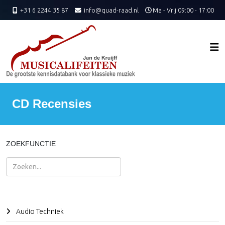
+31 6 2244 35 87
info@quad-raad.nl
Ma - Vrij 09:00 - 17:00
CD Recensies
ZOEKFUNCTIE
Zoeken
Audio Techniek