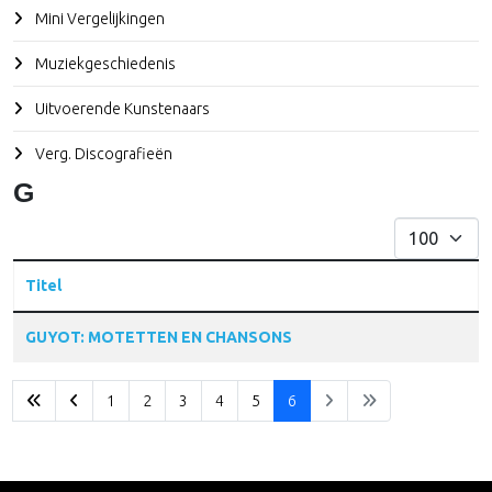
Mini Vergelijkingen
Muziekgeschiedenis
Uitvoerende Kunstenaars
Verg. Discografieën
G
Toon #
Titel
Articles
GUYOT: MOTETTEN EN CHANSONS
1
2
3
4
5
6