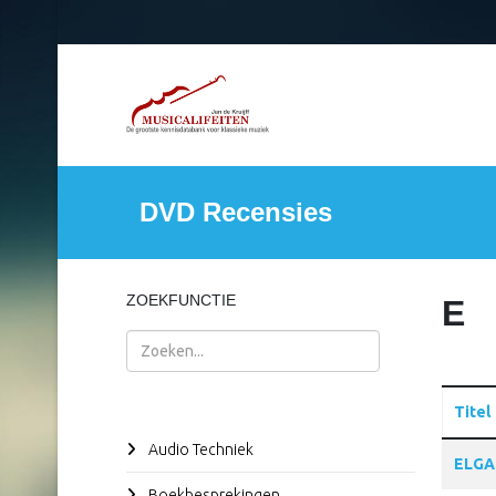
DVD Recensies
ZOEKFUNCTIE
E
Zoeken
Titel
Audio Techniek
Articles
ELGA
Boekbesprekingen