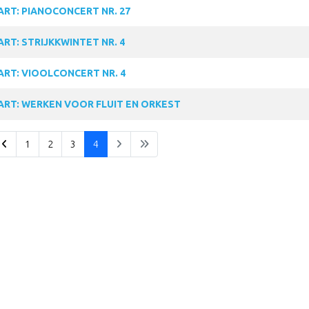
RT: PIANOCONCERT NR. 27
RT: STRIJKKWINTET NR. 4
RT: VIOOLCONCERT NR. 4
RT: WERKEN VOOR FLUIT EN ORKEST
1
2
3
4