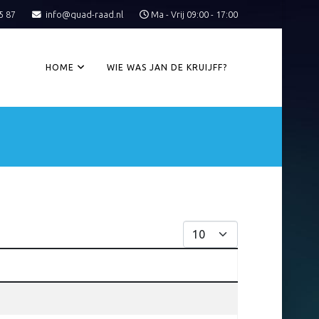
5 87
info@quad-raad.nl
Ma - Vrij 09:00 - 17:00
HOME
WIE WAS JAN DE KRUIJFF?
Toon #