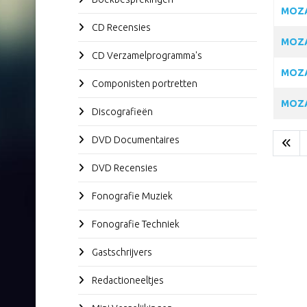
MOZA
CD Recensies
MOZA
CD Verzamelprogramma's
MOZA
Componisten portretten
MOZA
Discografieën
DVD Documentaires
DVD Recensies
Fonografie Muziek
Fonografie Techniek
Gastschrijvers
Redactioneeltjes