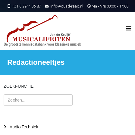
+31 6 2244 35 87
info@quad-raad.nl
Ma - Vrij 09:00 - 17:00
Redactioneeltjes
ZOEKFUNCTIE
Zoeken
Audio Techniek