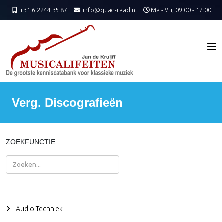
+31 6 2244 35 87
info@quad-raad.nl
Ma - Vrij 09:00 - 17:00
Verg. Discografieën
ZOEKFUNCTIE
Zoeken
Audio Techniek