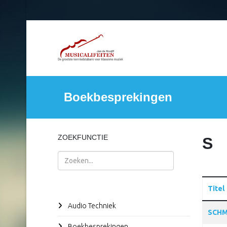
Boekbesprekingen
ZOEKFUNCTIE
S
Zoeken
Titel
Audio Techniek
Articles
SCHM
Boekbesprekingen