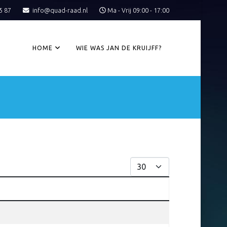
5 87
info@quad-raad.nl
Ma - Vrij 09:00 - 17:00
HOME
WIE WAS JAN DE KRUIJFF?
Toon #