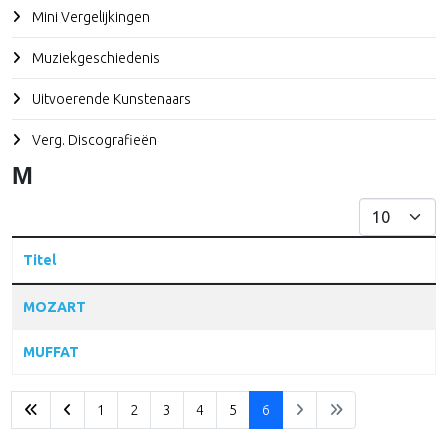
Mini Vergelijkingen
Muziekgeschiedenis
Uitvoerende Kunstenaars
Verg. Discografieën
M
Toon #
Titel
Articles
MOZART
MUFFAT
1
2
3
4
5
6