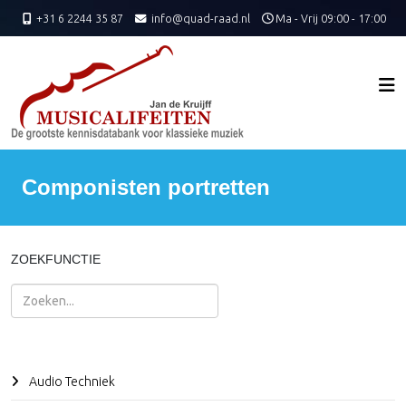
+31 6 2244 35 87
info@quad-raad.nl
Ma - Vrij 09:00 - 17:00
Componisten portretten
ZOEKFUNCTIE
Zoeken
Audio Techniek