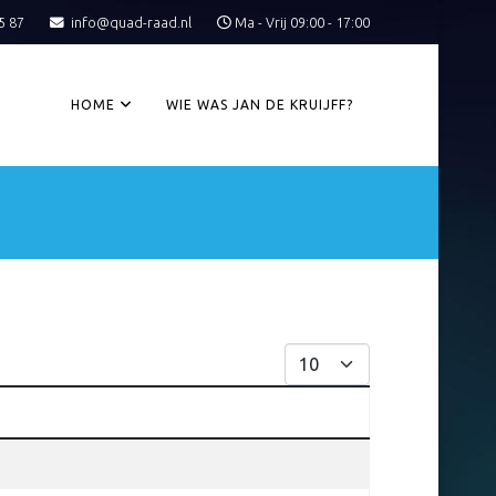
5 87
info@quad-raad.nl
Ma - Vrij 09:00 - 17:00
HOME
WIE WAS JAN DE KRUIJFF?
Toon #