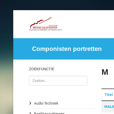
Componisten portretten
ZOEKFUNCTIE
M
Zoeken
Titel
Audio Techniek
Articles
MALI
Boekbesprekingen