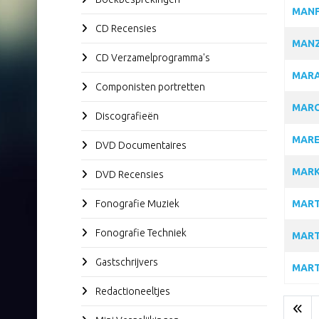
MANF
CD Recensies
MAN
CD Verzamelprogramma's
MARA
Componisten portretten
MAR
Discografieën
MARE
DVD Documentaires
MARK
DVD Recensies
Fonografie Muziek
MART
Fonografie Techniek
MART
Gastschrijvers
MART
Redactioneeltjes