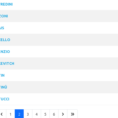
REDINI
ZONI
IS
CELLO
NZIO
EVITCH
IN
INŮ
UCCI
1
2
3
4
5
6