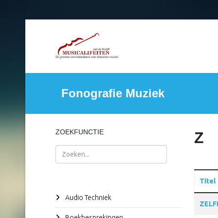
Fonografie Muziek
ZOEKFUNCTIE
Z
Zoeken
Titel
Audio Techniek
Articles
ZELF
Boekbesprekingen