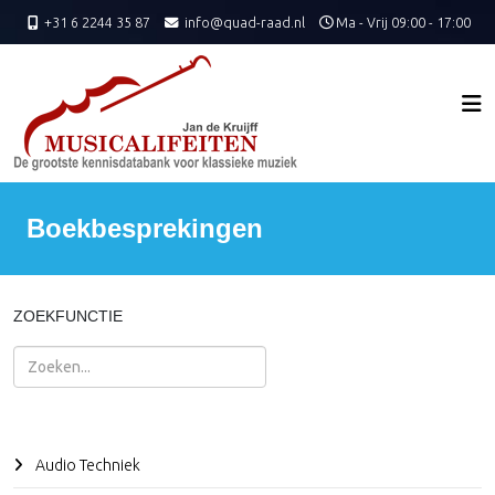
+31 6 2244 35 87
info@quad-raad.nl
Ma - Vrij 09:00 - 17:00
Boekbesprekingen
ZOEKFUNCTIE
Zoeken
Audio Techniek