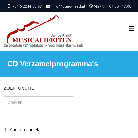
+31 6 2244 35 87
info@quad-raad.nl
Ma - Vrij 09:00 - 17:00
CD Verzamelprogramma's
ZOEKFUNCTIE
Zoeken
Audio Techniek