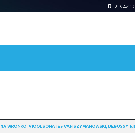
+31 6 2244 3
NA WRONKO: VIOOLSONATES VAN SZYMANOWSKI, DEBUSSY e.a