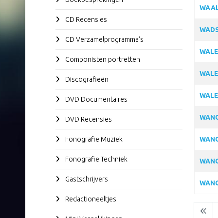
WAAL
CD Recensies
WADS
CD Verzamelprogramma's
WALE
Componisten portretten
WALE
Discografieën
WALE
DVD Documentaires
WANG
DVD Recensies
Fonografie Muziek
WANG
Fonografie Techniek
WANG
Gastschrijvers
WANG
Redactioneeltjes