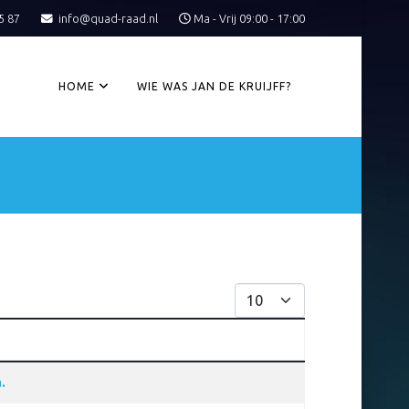
5 87
info@quad-raad.nl
Ma - Vrij 09:00 - 17:00
HOME
WIE WAS JAN DE KRUIJFF?
Toon #
.