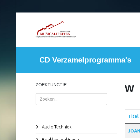
CD Verzamelprogramma's
ZOEKFUNCTIE
W
Zoeken
Titel
Audio Techniek
Articles
JOAN
Boekbesprekingen