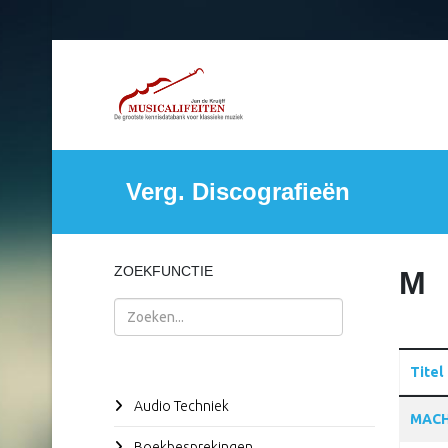
Verg. Discografieën
ZOEKFUNCTIE
M
Zoeken
Titel
Audio Techniek
Articles
MACH
Boekbesprekingen