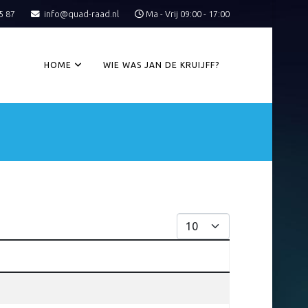
5 87
info@quad-raad.nl
Ma - Vrij 09:00 - 17:00
HOME
WIE WAS JAN DE KRUIJFF?
Toon #