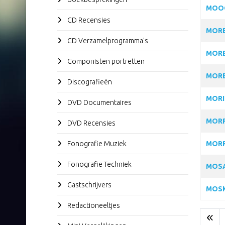
MOOG
CD Recensies
MORE
CD Verzamelprogramma's
MORE
Componisten portretten
MORE
Discografieën
MORI
DVD Documentaires
MORR
DVD Recensies
Fonografie Muziek
MORR
Fonografie Techniek
MOSA
Gastschrijvers
MOSK
Redactioneeltjes