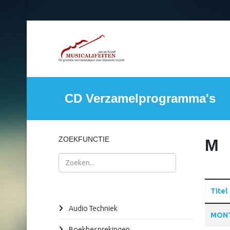
CD Verzamelprogramma's
ZOEKFUNCTIE
M
Zoeken
Titel
Audio Techniek
Articles
MONT
Boekbesprekingen