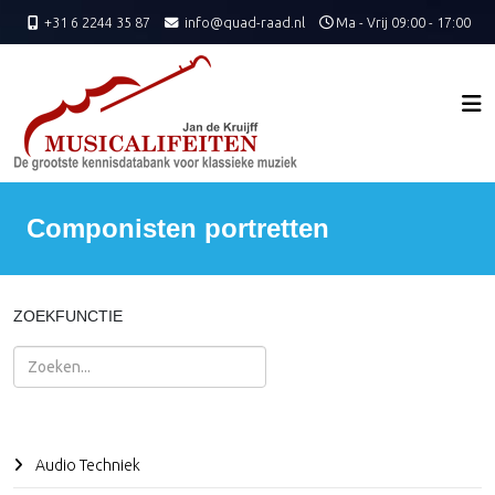
+31 6 2244 35 87
info@quad-raad.nl
Ma - Vrij 09:00 - 17:00
Componisten portretten
ZOEKFUNCTIE
Zoeken
Audio Techniek