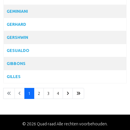
GEMINIANI
GERHARD
GERSHWIN
GESUALDO
GIBBONS
GILLES
1
2
3
4
© 2026 Quad-raad Alle rechten voorbehouden.