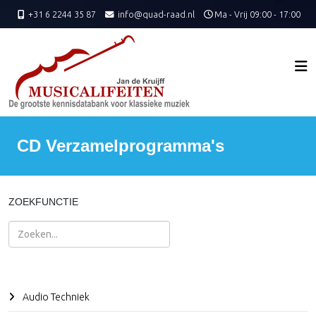
+31 6 2244 35 87
info@quad-raad.nl
Ma - Vrij 09:00 - 17:00
CD Verzamelprogramma's
ZOEKFUNCTIE
Zoeken
Audio Techniek