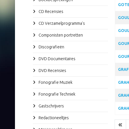
GOTE
CD Recensies
GOUL
CD Verzamelprogramma's
GOUL
Componisten portretten
GOUR
Discografieën
GOUR
DVD Documentaires
GRAF
DVD Recensies
Fonografie Muziek
GRAH
Fonografie Techniek
GRAH
Gastschrijvers
GRAH
Redactioneeltjes