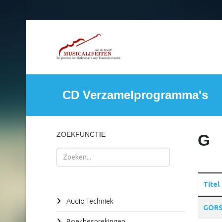
CD Verzamelprogramma's
ZOEKFUNCTIE
G
Zoeken
Titel
Audio Techniek
Articles
GORS
Boekbesprekingen