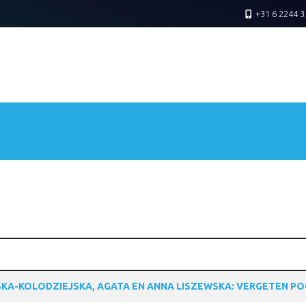
+31 6 2244 3
KA-KOLODZIEJSKA, AGATA EN ANNA LISZEWSKA: VERGETEN P