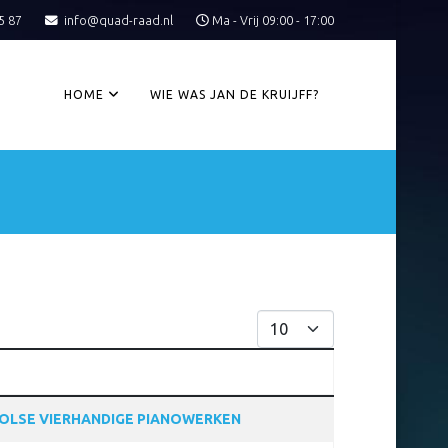
5 87
info@quad-raad.nl
Ma - Vrij 09:00 - 17:00
HOME
WIE WAS JAN DE KRUIJFF?
Toon #
OOLSE VIERHANDIGE PIANOWERKEN